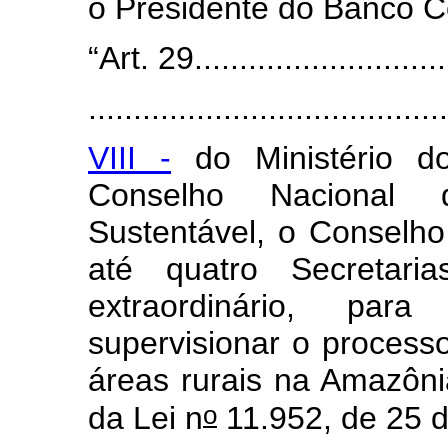
o Presidente do Banco Ce
“Art. 29.............................
........................................
VIII -
do Ministério do
Conselho Nacional 
Sustentável, o Conselh
até quatro Secretar
extraordinário, par
supervisionar o processo
áreas rurais na Amazôni
o
da Lei n
11.952, de 25 d