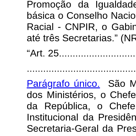
Promoção da Igualdade
básica o Conselho Naci
Racial - CNPIR, o Gabin
até três Secretarias.” (N
“Art. 25.............................
........................................
Parágrafo único.
São Min
dos Ministérios, o Chef
da República, o Chef
Institucional da Presid
Secretaria-Geral da Pre