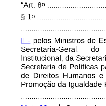
o
“Art. 8
............................
o
§ 1
................................
........................................
II -
pelos Ministros de E
Secretaria-Geral, 
Institucional, da Secreta
Secretaria de Políticas 
de Direitos Humanos e 
Promoção da Igualdade R
...........
.............................