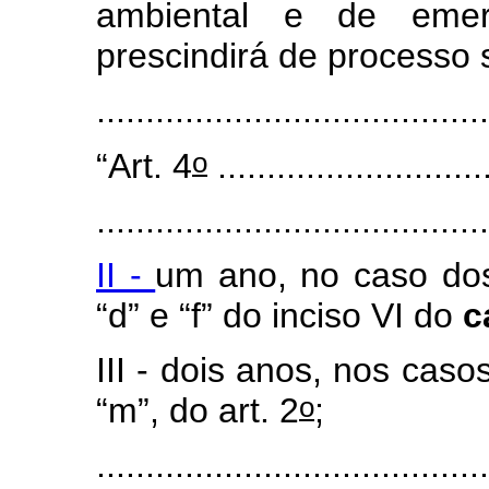
ambiental e de emer
prescindirá de processo s
...........
.............................
o
“Art. 4
............................
........................................
II -
um ano, no caso dos 
“d” e “f” do inciso VI do
c
III - dois anos, nos casos
o
“m”, do art. 2
;
........................................