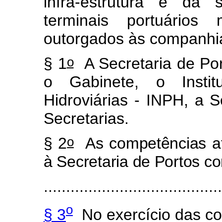
infra-estrutura e da 
terminais portuário
outorgados às companhi
o
§ 1
A Secretaria de Por
o Gabinete, o Instit
Hidroviárias - INPH, a S
Secretarias.
o
§ 2
As competências at
à Secretaria de Portos 
........................................
o
§ 3
No exercício das co