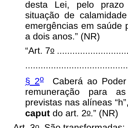
desta Lei, pelo prazo
situação de calamidade
emergências em saúde p
a dois anos.” (NR)
o
“Art. 7
...........................
........................................
o
§ 2
Caberá ao Poder E
remuneração para as 
previstas nas alíneas “h”, 
o
caput
do art. 2
.” (NR)
o
Art. 3
São transformadas: