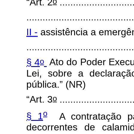
o
“Art. 2
............................
........................................
II -
assistência a emergê
........................................
o
§ 4
Ato do Poder Execut
Lei, sobre a declaraç
pública.” (NR)
o
“Art. 3
............................
o
§ 1
A contratação pa
decorrentes de calami