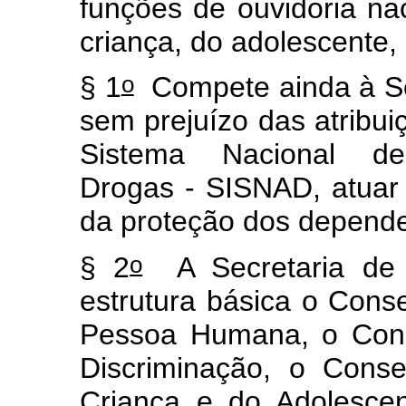
funções de ouvidoria na
criança, do adolescente,
o
§ 1
Compete ainda à Se
sem prejuízo das atribui
Sistema Nacional de
Drogas - SISNAD, atuar 
da proteção dos depende
o
§ 2
A Secretaria de 
estrutura básica o Cons
Pessoa Humana, o Cons
Discriminação, o Conse
Criança e do Adolesce