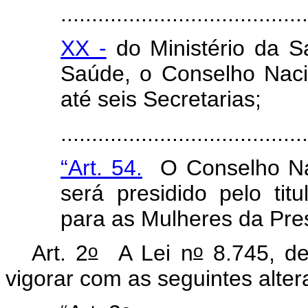
........................................
XX -
do Ministério da S
Saúde, o Conselho Nac
até seis Secretarias;
...........
.............................
“Art. 54.
O Conselho Nac
será presidido pelo titu
para as Mulheres da Pre
o
o
Art. 2
A Lei n
8.745, de
vigorar com as seguintes alter