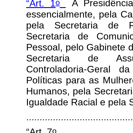
o
“Art. 1
A Presidência
essencialmente, pela Cas
pela Secretaria de Re
Secretaria de Comunic
Pessoal, pelo Gabinete d
Secretaria de Assu
Controladoria-Geral d
Políticas para as Mulher
Humanos, pela Secretari
Igualdade Racial e pela 
...........
.............................
o
“Art. 7
..........................