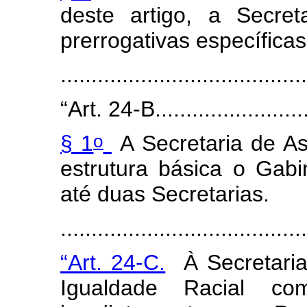
deste artigo, a Secre
prerrogativas específic
...........
.............................
“Art. 24-B.
.......................
o
§ 1
A Secretaria de A
estrutura básica o Gabi
até duas Secretarias.
...........
.............................
“Art. 24-C.
À Secretari
Igualdade Racial co