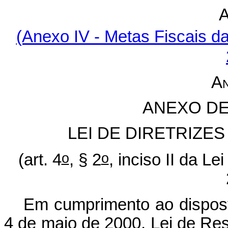
A
(Anexo IV - Metas Fiscais da
An
ANEXO DE
LEI DE DIRETRIZE
o
o
(art. 4
, § 2
, inciso II da L
Em cumprimento ao dispos
4 de maio de 2000, Lei de Res