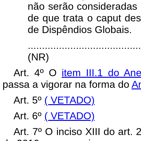
não serão consideradas 
de que trata o caput des
de Dispêndios Globais.
.......................................
(NR)
Art. 4º O
item III.1 do An
passa a vigorar na forma do
An
Art. 5º
( VETADO)
Art. 6º
( VETADO)
Art. 7º O inciso XIII do art