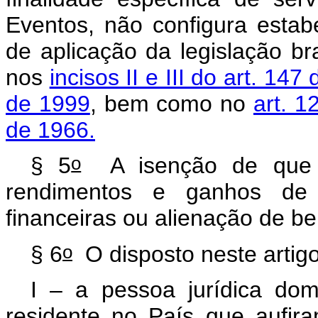
Eventos, não configura estab
de aplicação da legislação bra
nos
incisos II e III do art. 147
de 1999
, bem como no
art. 1
de 1966.
o
§ 5
A isenção de que tr
rendimentos e ganhos de 
financeiras ou alienação de ben
o
§ 6
O disposto neste artig
I – a pessoa jurídica dom
residente no País que aufir