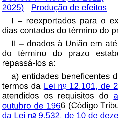
2025)
Produção de efeitos
I – reexportados para o ex
dias contados do término do pr
II – doados à União em até 
do término do prazo estabe
repassá-los a:
a) entidades beneficentes de
o
termos da
Lei n
12.101, de 
atendidos os requisitos do
a
outubro de 196
6 (Código Trib
o
da Lei n
9.532, de 10 de dez