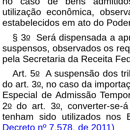
no caso de bens admitido
utilização econômica, obser
estabelecidos em ato do Poder
o
§ 3
Será dispensada a apre
suspensos, observados os requ
pela Secretaria da Receita Fed
o
Art. 5
A suspensão dos tri
o
do art. 3
, no caso da import
Especial de Admissão Temporá
o
o
2
do art. 3
, converter-se-
tenham sido utilizados nos
Decreto nº 7.578, de 2011)