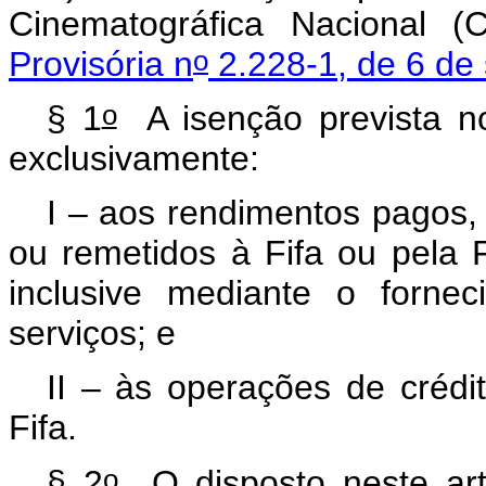
Cinematográfica Nacional (C
o
Provisória n
2.228-1, de 6 de
o
§ 1
A isenção prevista no
exclusivamente:
I – aos rendimentos pagos,
ou remetidos à Fifa ou pela 
inclusive mediante o forne
serviços; e
II – às operações de crédi
Fifa.
o
§ 2
O disposto neste art