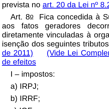
prevista no
art. 20 da Lei nº 8
o
Art. 8
Fica concedida à Sub
aos fatos geradores decorr
diretamente vinculadas à org
isenção dos seguintes tribut
de 2011)
(Vide Lei Comple
de efeitos
I – impostos:
a) IRPJ;
b) IRRF;