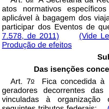
atos normativos específicos 
aplicável à bagagem dos viaj
participar dos Eventos de q
7.578, de 2011)
(Vide L
Produção de efeitos
Su
Das isenções conce
o
Art. 7
Fica concedida à F
geradores decorrentes das 
vinculadas à organização 
seguintes tributos federais: