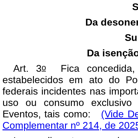
S
Da desoner
Su
Da isençã
o
Art. 3
Fica concedida, n
estabelecidos em ato do Pod
federais incidentes nas impo
uso ou consumo exclusivo 
Eventos, tais como:
(Vide D
Complementar nº 214, de 202