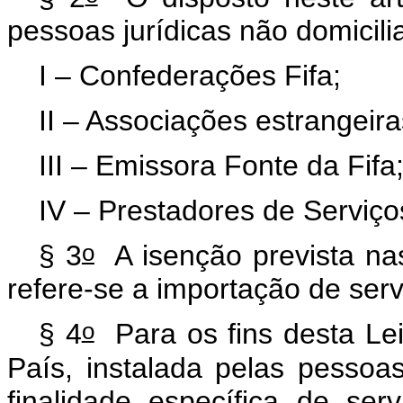
pessoas jurídicas não domicili
I – Confederações Fifa;
II – Associações estrangeir
III – Emissora Fonte da Fifa
IV – Prestadores de Serviços
o
§ 3
A isenção prevista na
refere-se a importação de serv
o
§ 4
Para os fins desta Lei
País, instalada pelas pessoas
finalidade específica de ser