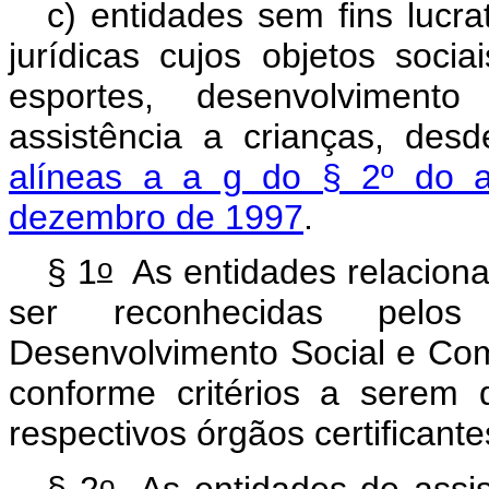
c) entidades sem fins lucra
jurídicas cujos objetos soci
esportes, desenvolvimento
assistência a crianças, des
alíneas a a g do § 2º do a
dezembro de 1997
.
o
§ 1
As entidades relacion
ser reconhecidas pelos
Desenvolvimento Social e Co
conforme critérios a serem 
respectivos órgãos certificante
o
§ 2
As entidades de assist