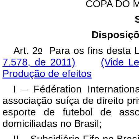
COPA DO M
Disposiçõ
o
Art. 2
Para os fins desta 
7.578, de 2011)
(Vide L
Produção de efeitos
I –
Fédération Internatio
associação suíça de direito pr
esporte de futebol de asso
domiciliadas no Brasil;
II – Subsidiária Fifa no Brasi