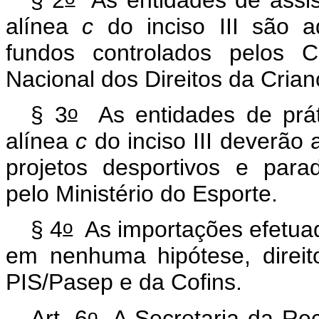
alínea
c
do inciso III são 
fundos controlados pelos C
Nacional dos Direitos da Cria
o
§ 3
As entidades de prát
alínea
c
do inciso III deverão
projetos desportivos e para
pelo Ministério do Esporte.
o
§ 4
As importações efetuad
em nenhuma hipótese, direit
PIS/Pasep e da Cofins.
o
Art. 6
A Secretaria da Rece