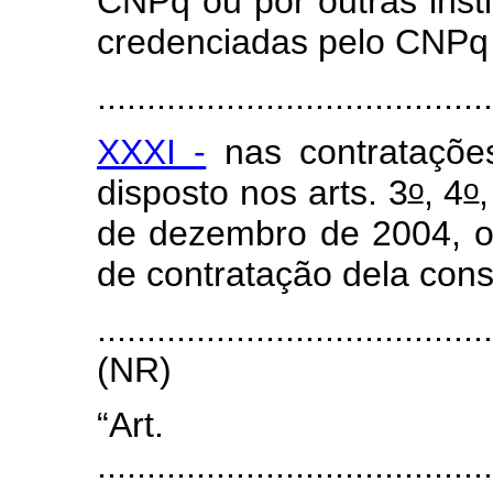
CNPq ou por outras inst
credenciadas pelo CNPq 
.......................................
XXXI -
nas contrataçõe
o
o
disposto nos arts. 3
, 4
,
de dezembro de 2004, ob
de contratação dela cons
.......................................
(NR)
“Art
........................................