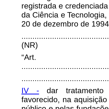
registrada e credenciada
da Ciência e Tecnologia,
20 de dezembro de 1994
.......................................
(NR)
“Art
........................................
.......................................
IV -
dar tratamento p
favorecido, na aquisição
público e pelas fundaçõ