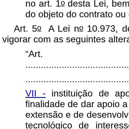
o
no art. 1
desta Lei, bem
do objeto do contrato ou
o
o
Art. 5
A Lei n
10.973, d
vigorar com as seguintes alte
“Ar
........................................
.......................................
VII -
instituição de ap
finalidade de dar apoio a
extensão e de desenvolvim
tecnológico de intere