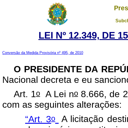
Pres
Subch
LEI Nº 12.349, DE 
Conversão da Medida Provisória nº 495, de 2010
O PRESIDENTE DA REP
Nacional decreta e eu sancion
o
o
Art. 1
A Lei n
8.666, de 2
com as seguintes alterações:
o
“Art. 3
A licitação dest