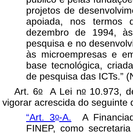
projetos de desenvolvimen
apoiada, nos termos 
dezembro de 1994, às
pesquisa e no desenvolv
às microempresas e em
base tecnológica, criad
de pesquisa das ICTs.” 
o
o
Art. 6
A Lei n
10.973, d
vigorar acrescida do seguinte 
o
“Art. 3
-A.
A Financia
FINEP, como secretaria