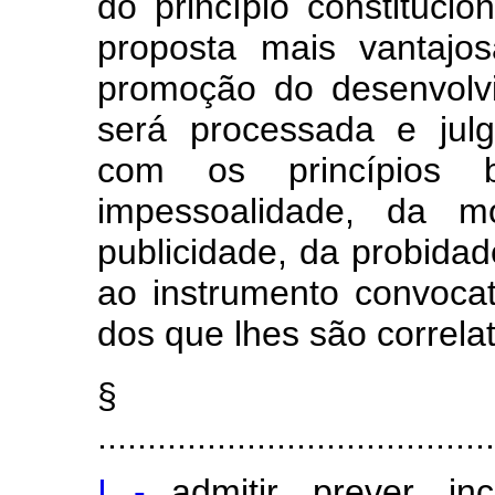
do princípio constituci
proposta mais vantajo
promoção do desenvolvi
será processada e jul
com os princípios b
impessoalidade, da mo
publicidade, da probidad
ao instrumento convocat
dos que lhes são correla
§
.......................................
I -
admitir, prever, in