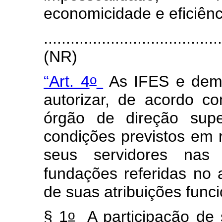
economicidade e eficiênci
.......................................
(NR)
o
“Art. 4
As IFES e dema
autorizar, de acordo 
órgão de direção supe
condições previstos em 
seus servidores nas a
fundações referidas no a
de suas atribuições func
o
§ 1
A participação de 