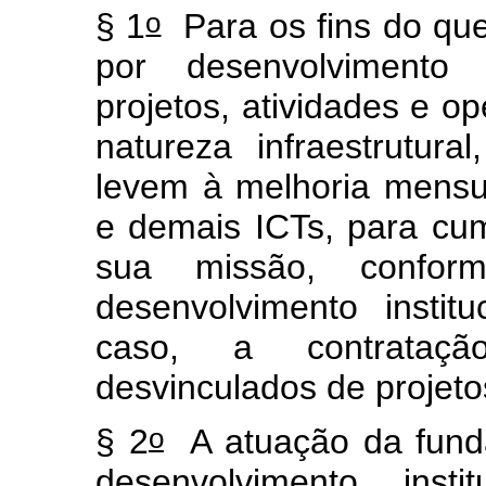
o
§ 1
Para os fins do que
por desenvolvimento i
projetos, atividades e op
natureza infraestrutural
levem à melhoria mensu
e demais ICTs, para cum
sua missão, confor
desenvolvimento instit
caso, a contrataçã
desvinculados de projeto
o
§ 2
A atuação da funda
desenvolvimento inst