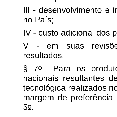
III - desenvolvimento e 
no País;
IV - custo adicional dos 
V - em suas revisões
resultados.
o
§ 7
Para os produtos
nacionais resultantes 
tecnológica realizados n
margem de preferência a
o
5
.