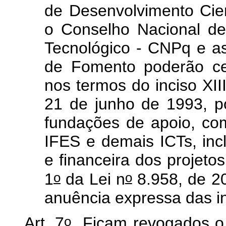
de Desenvolvimento Cien
o Conselho Nacional de
Tecnológico - CNPq e as
de Fomento poderão cel
nos termos do inciso XIII
21 de junho de 1993, p
fundações de apoio, com
IFES e demais ICTs, incl
e financeira dos projet
o
o
1
da Lei n
8.958, de 2
anuência expressa das in
o
Art. 7
Ficam revogados 