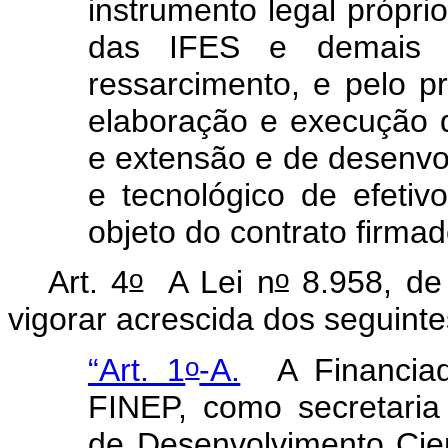
instrumento legal próprio
das IFES e demais IC
ressarcimento, e pelo p
elaboração e execução d
e extensão e de desenvolv
e tecnológico de efetiv
objeto do contrato firma
o
o
Art. 4
A Lei n
8.958, de
vigorar acrescida dos seguinte
o
“Art. 1
-A.
A Financia
FINEP, como secretaria
de Desenvolvimento Cien