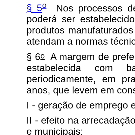
o
§ 5
Nos processos de 
poderá ser estabelecid
produtos manufaturados 
atendam a normas técnic
o
§ 6
A margem de preferê
estabelecida com b
periodicamente, em pr
anos, que levem em con
I - geração de emprego 
II - efeito na arrecadaçã
e municipais;