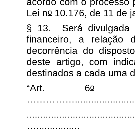
acordo com o processo p
o
Lei n
10.176, de 11 de j
§ 13. Será divulgada n
financeiro, a relação
decorrência do dispost
deste artigo, com ind
destinados a cada uma d
o
“Art. 6
........
……………..............................
........................................
…................