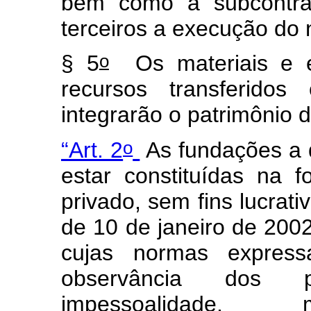
bem como a subcontrat
terceiros a execução do 
o
§ 5
Os materiais e e
recursos transferid
integrarão o patrimônio 
o
“Art. 2
As fundações a q
estar constituídas na 
privado, sem fins lucrati
de 10 de janeiro de 2002 
cujas normas expres
observância dos pr
impessoalidade, m