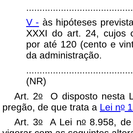
.......................................
V -
às hipóteses prevista
XXXI do art. 24, cujos 
por até 120 (cento e vin
da administração.
.......................................
(NR)
o
Art. 2
O disposto nesta Lei
o
pregão, de que trata a
Lei n
1
o
o
Art. 3
A Lei n
8.958, de