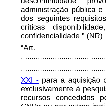
descontinuidade prov
administração pública 
dos seguintes requisito
críticas: disponibilidad
confidencialidade.” (NR)
“Art
........................................
.......................................
XXI -
para a aquisição 
exclusivamente à pesquis
recursos concedidos p