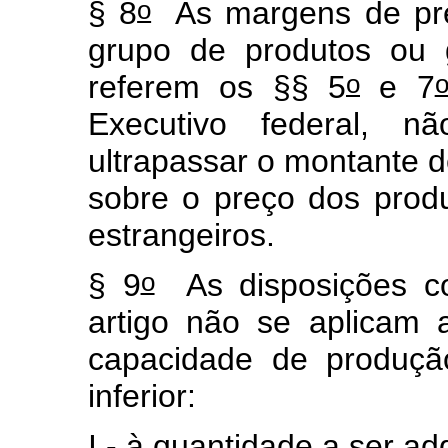
o
§ 8
As margens de pref
grupo de produtos ou 
o
referem os §§ 5
e 7
Executivo federal, 
ultrapassar o montante d
sobre o preço dos prod
estrangeiros.
o
§ 9
As disposições co
artigo não se aplicam 
capacidade de produçã
inferior:
I - à quantidade a ser ad