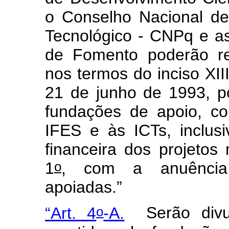
o Conselho Nacional de
Tecnológico - CNPq e as
de Fomento poderão rea
nos termos do inciso XIII
21 de junho de 1993, p
fundações de apoio, co
IFES e às ICTs, inclusi
financeira dos projeto
o
1
, com a anuência 
apoiadas.”
o
“Art. 4
-A.
Serão divu