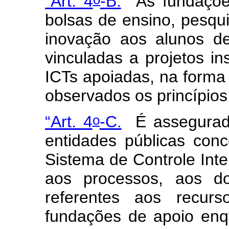
“Art. 4
-B.
As fundaçõe
bolsas de ensino, pesqu
inovação aos alunos d
vinculadas a projetos in
ICTs apoiadas, na forma
observados os princípios 
o
“Art. 4
-C.
É assegurad
entidades públicas con
Sistema de Controle Inte
aos processos, aos d
referentes aos recurs
fundações de apoio enq