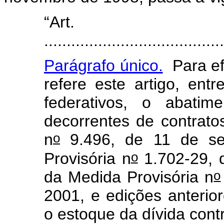
“Ar
.......................................
Parágrafo único.
Para ef
refere este artigo, en
federativos, o abatim
decorrentes de contrato
o
n
9.496, de 11 de se
o
Provisória n
1.702-29, 
o
da Medida Provisória n
2001, e edições anterio
o estoque da dívida cont