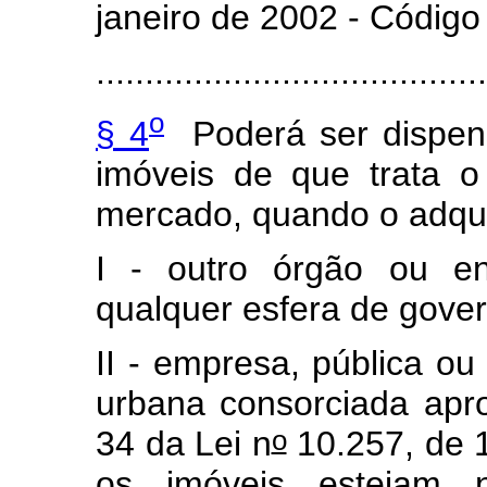
janeiro de 2002 - Código 
.......................................
o
§ 4
Poderá ser dispens
imóveis de que trata 
mercado, quando o adqui
I - outro órgão ou en
qualquer esfera de gove
II - empresa, pública ou
urbana consorciada apr
o
34 da Lei n
10.257, de 1
os imóveis estejam 