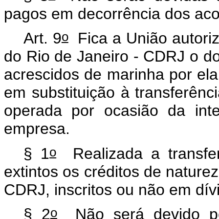
pagos em decorrência dos ac
o
Art. 9
Fica a União autori
do Rio de Janeiro - CDRJ o do
acrescidos de marinha por el
em substituição à transferênc
operada por ocasião da inte
empresa.
o
§ 1
Realizada a transfe
extintos os créditos de nature
CDRJ, inscritos ou não em dív
o
§ 2
Não será devido pe