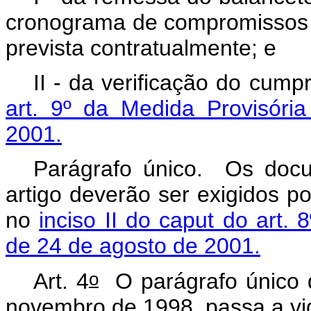
cronograma de compromissos d
prevista contratualmente; e
II - da verificação do cump
art. 9º da Medida Provisóri
2001
.
Parágrafo único. Os docum
artigo deverão ser exigidos po
no
inciso II do caput do art.
de 24 de agosto de 2001
.
o
Art. 4
O parágrafo único d
novembro de 1998, passa a vi