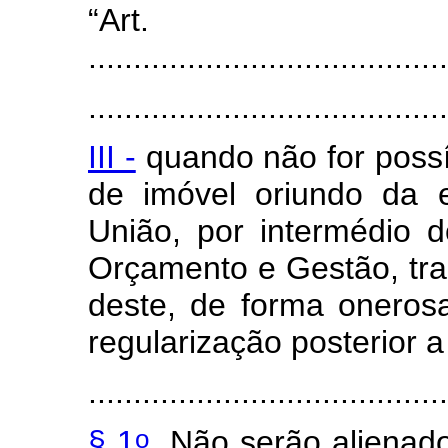
“Art
........................................
.......................................
III -
quando não for possí
de imóvel oriundo da 
União, por intermédio d
Orçamento e Gestão, tran
deste, de forma onerosa
regularização posterior a
.......................................
o
§ 1
Não serão alienado