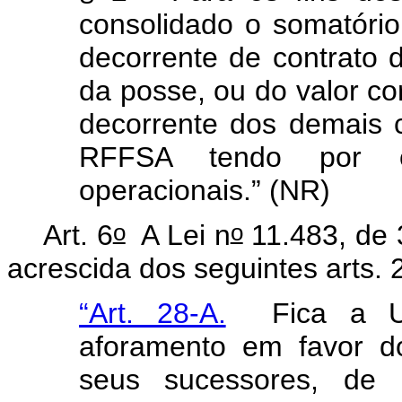
consolidado o somatório
decorrente de contrato 
da posse, ou do valor co
decorrente dos demais c
RFFSA tendo por o
operacionais.” (NR)
o
o
Art. 6
A Lei n
11.483, de 
acrescida dos seguintes arts.
“Art. 28-A.
Fica a Uniã
aforamento em favor do
seus sucessores, de i