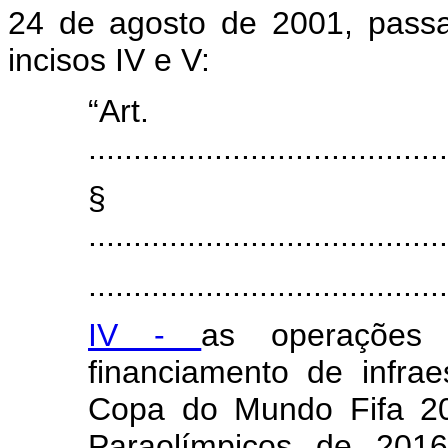
24 de agosto de 2001, passa
incisos IV e V:
“Ar
.......................................
§
........................................
.......................................
IV -
as operações 
financiamento de infrae
Copa do Mundo Fifa 20
Paraolímpicos de 2016