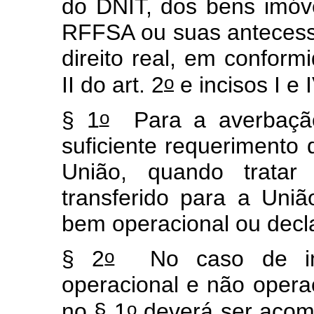
do DNIT, dos bens imóve
RFFSA ou suas antecesso
direito real, em conform
o
II do art. 2
e incisos I e I
o
§ 1
Para a averbaçã
suficiente requerimento 
União, quando tratar
transferido para a Uni
bem operacional ou decl
o
§ 2
No caso de imó
operacional e não operac
o
no § 1
deverá ser acom