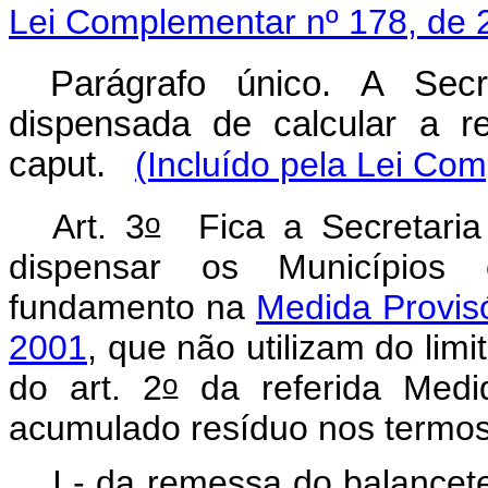
Lei Complementar nº 178, de 
Parágrafo único. A Secr
dispensada de calcular a r
caput
.
(Incluído pela Lei Co
o
Art. 3
Fica a Secretaria 
dispensar os Municípios 
fundamento na
Medida Provisó
2001
, que não utilizam do lim
o
do art. 2
da referida Medi
acumulado resíduo nos termo
I - da remessa do balance