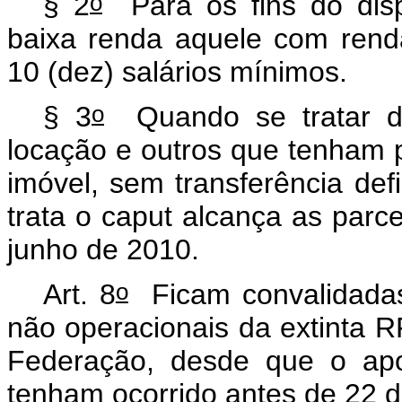
o
§ 2
Para os fins do dispo
baixa renda aquele com renda 
10 (dez) salários mínimos.
o
§ 3
Quando se tratar de
locação e outros que tenham p
imóvel, sem transferência defi
trata o
caput
alcança as parc
junho de 2010.
o
Art. 8
Ficam convalidadas
não operacionais da extinta R
Federação, desde que o ap
tenham ocorrido antes de 22 d