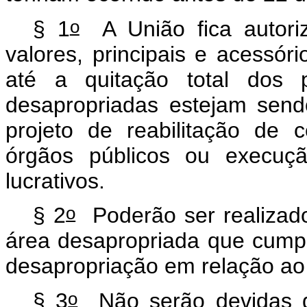
o
§ 1
A União fica autoriz
valores, principais e acessór
até a quitação total dos 
desapropriadas estejam send
projeto de reabilitação de 
órgãos públicos ou execuçã
lucrativos.
o
§ 2
Poderão ser realizado
área desapropriada que cumpr
desapropriação em relação ao 
o
§ 3
Não serão devidas qu