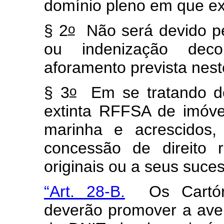
domínio pleno em que ex
o
§ 2
Não será devido pe
ou indenização deco
aforamento prevista nest
o
§ 3
Em se tratando de
extinta RFFSA de imóve
marinha e acrescidos,
concessão de direito 
originais ou a seus suce
“Art. 28-B.
Os Cartóri
deverão promover a av