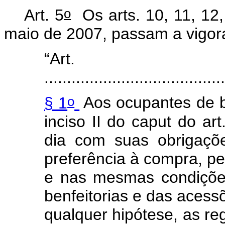
o
Art. 5
Os arts. 10, 11, 12,
maio de 2007, passam a vigor
“Art
.......................................
o
§ 1
Aos ocupantes de b
inciso II do
caput
do art
dia com suas obrigaçõ
preferência à compra, pe
e nas mesmas condições
benfeitorias e das acess
qualquer hipótese, as re