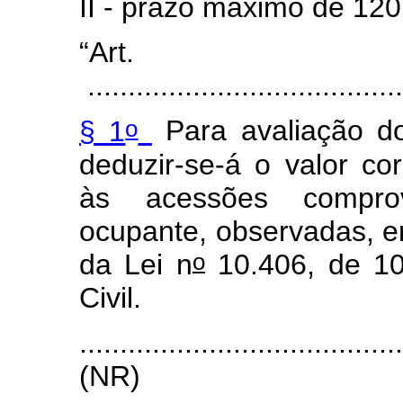
II - prazo máximo de 120
“Art
.......................................
o
§ 1
Para avaliação do
deduzir-se-á o valor co
às acessões comprov
ocupante, observadas, e
o
da Lei n
10.406, de 10
Civil.
.......................................
(NR)