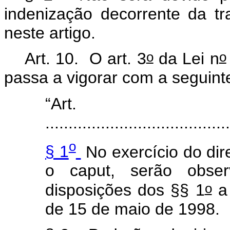
indenização decorrente da tra
neste artigo.
o
o
Art. 10. O art. 3
da Lei n
passa a vigorar com a seguin
“Ar
.......................................
o
§ 1
No exercício do dire
o
caput
, serão obse
o
disposições dos §§ 1
a
de 15 de maio de 1998.