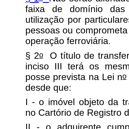
faixa de domínio das 
utilização por particula
pessoas ou comprometa a
operação ferroviária.
o
§ 2
O título de transfe
inciso III terá os mes
o
posse prevista na Lei n
desde que:
I - o imóvel objeto da t
no Cartório de Registro 
II - o adquirente cump