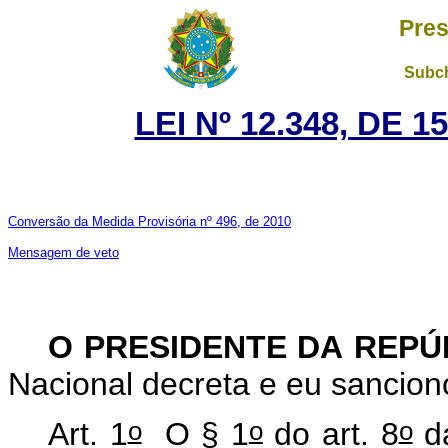
Pres
Subch
LEI Nº 12.348, DE 
Conversão da Medida Provisória nº 496, de 2010
Mensagem de veto
O PRESIDENTE DA REP
Nacional decreta e eu sancion
o
o
o
Art. 1
O § 1
do art. 8
da