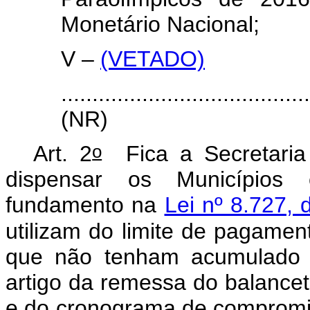
Monetário Nacional;
V –
(VETADO)
.......................................
(NR)
o
Art. 2
Fica a Secretaria 
dispensar os Municípios 
fundamento na
Lei nº 8.727,
utilizam do limite de pagament
que não tenham acumulado 
artigo da remessa do balance
e do cronograma de compromis