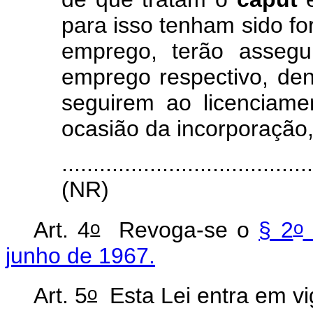
para isso tenham sido f
emprego, terão assegu
emprego respectivo, dent
seguirem ao licenciame
ocasião da incorporação,
.......................................
(NR)
o
o
Art. 4
Revoga-se o
§ 2
junho de 1967.
o
Art. 5
Esta Lei entra em vi