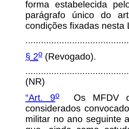
forma estabelecida pe
parágrafo único do art
condições fixadas nesta
.......................................
o
§ 2
(Revogado).
.......................................
(NR)
o
“Art. 9
Os MFDV de 
considerados convocado
militar no ano seguinte 