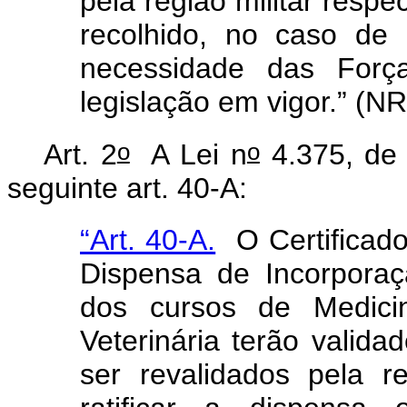
pela região militar respe
recolhido, no caso de
necessidade das Forç
legislação em vigor.” (NR
o
o
Art. 2
A Lei n
4.375, de 
seguinte art. 40-A:
“Art. 40-A.
O Certificado
Dispensa de Incorporaçã
dos cursos de Medicin
Veterinária terão valid
ser revalidados pela r