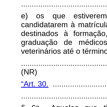
.......................................
e) os que estivere
candidatarem à matrícula
destinados à formação
graduação de médicos,
veterinários até o términ
.......................................
(NR)
“Art. 30.
..........................
.......................................
o