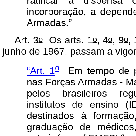
ratificar a dispensa
incorporação, a depend
Armadas.”
o
o
o
o
Art. 3
Os arts. 1
, 4
, 9
,
junho de 1967, passam a vigo
o
“Art. 1
Em tempo de paz
nas Forças Armadas - Mar
pelos brasileiros re
institutos de ensino (I
destinados à formação
graduação de médicos,