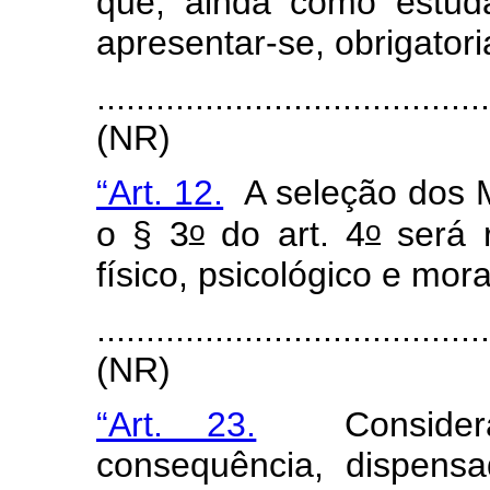
que, ainda como estud
apresentar-se, obrigatori
.......................................
(NR)
“Art. 12.
A seleção dos 
o
o
o § 3
do art. 4
será r
físico, psicológico e mora
.......................................
(NR)
“Art. 23.
Considera
consequência, dispens