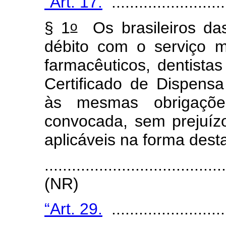
“Art. 17.
..........................
o
§ 1
Os brasileiros das
débito com o serviço m
farmacêuticos, dentistas
Certificado de Dispensa
às mesmas obrigaçõe
convocada, sem prejuíz
aplicáveis na forma dest
.......................................
(NR)
“Art. 29.
..........................