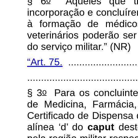
§ 6
Aqueles que tiv
incorporação e concluír
à formação de médicos
veterinários poderão se
do serviço militar.” (NR)
“Art. 75.
..........................
.......................................
o
§ 3
Para os concluinte
de Medicina, Farmácia,
Certificado de Dispensa 
alínea ‘d’ do
caput
dest