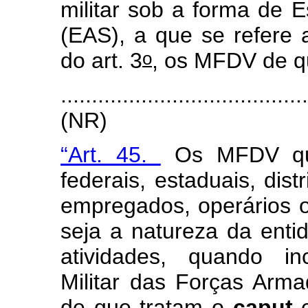
militar sob a forma de 
(EAS), a que se refere a
o
do art. 3
, os MFDV de qu
.......................................
(NR)
“Art. 45.
Os MFDV que 
federais, estaduais, dis
empregados, operários o
seja a natureza da ent
atividades, quando i
Militar das Forças Arm
de que tratam o
caput