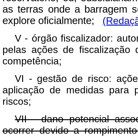
as terras onde a barragem s
explore oficialmente;
(Redaçã
V - órgão fiscalizador: aut
pelas ações de fiscalizaçã
competência;
VI - gestão de risco: açõ
aplicação de medidas para p
riscos;
VII - dano potencial ass
ocorrer devido a rompimento,