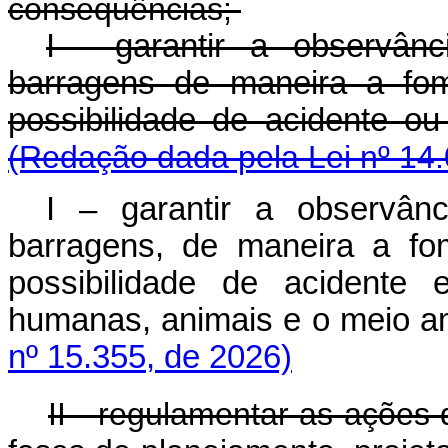
consequências;
I - garantir a observân
barragens de maneira a fom
possibilidade de acidente 
(Redação dada pela Lei nº 14.
I – garantir a observân
barragens, de maneira a fo
possibilidade de acidente
humanas, animais e o meio
nº 15.355, de 2026)
II - regulamentar as açõe