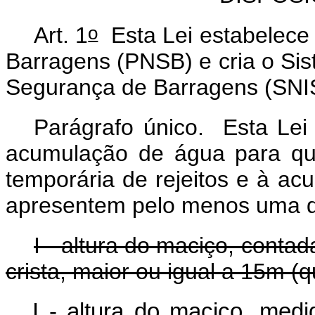
o
Art. 1
Esta Lei estabelece 
Barragens (PNSB) e cria o Si
Segurança de Barragens (SNI
Parágrafo único. Esta Lei
acumulação de água para qua
temporária de rejeitos e à ac
apresentem pelo menos uma da
I - altura do maciço, conta
crista, maior ou igual a 15m (
I - altura do maciço, med