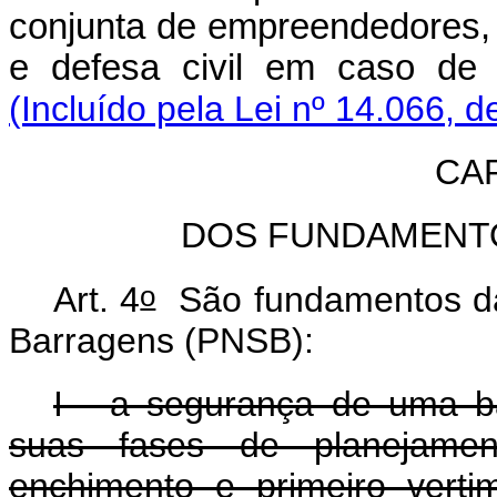
conjunta de empreendedores, 
e defesa civil em caso de 
(Incluído pela Lei nº 14.066, d
CAP
DOS FUNDAMENTO
o
Art. 4
São fundamentos da 
Barragens (PNSB):
I - a segurança de uma b
suas fases de planejamento
enchimento e primeiro verti