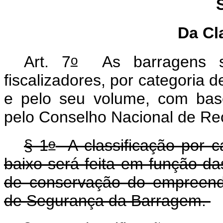
Da Cl
o
Art. 7
As barragens ser
fiscalizadores, por categoria d
e pelo seu volume, com base
pelo Conselho Nacional de Re
o
§ 1
A classificação por c
baixo será feita em função das
de conservação do empreend
de Segurança da Barragem.