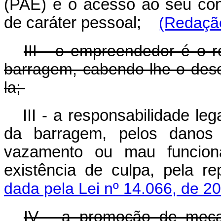
(PAE) e o acesso ao seu con
de caráter pessoal;
(Redação
III - o empreendedor é o 
barragem, cabendo-lhe o dese
la;
III - a responsabilidade l
da barragem, pelos danos 
vazamento ou mau funcion
existência de culpa, pela 
dada pela Lei nº 14.066, de 2
IV - a promoção de mecan