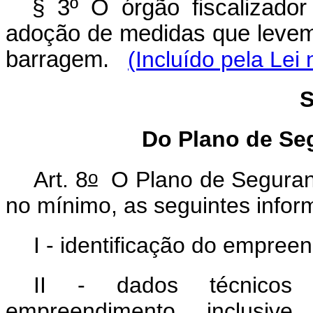
§ 3º O órgão fiscalizado
adoção de medidas que levem 
barragem.
(Incluído pela Lei
S
Do Plano de Se
o
Art. 8
O Plano de Seguran
no mínimo, as seguintes info
I - identificação do empree
II - dados técnicos 
empreendimento, inclusiv