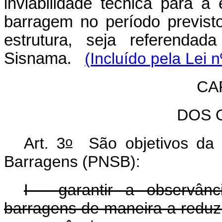
inviabilidade técnica para 
barragem no período previst
estrutura, seja referendad
Sisnama.
(Incluído pela Lei 
CAP
DOS 
o
Art. 3
São objetivos da P
Barragens (PNSB):
I - garantir a observâ
barragens de maneira a reduzi