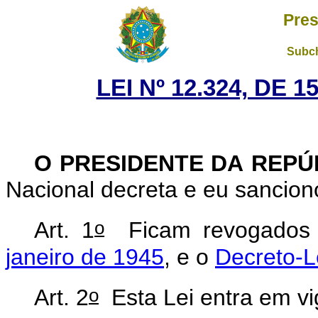
Pres
Subch
LEI Nº 12.324, DE 
O
PRESIDENTE
DA
REPÚ
Nacional decreta e eu sancion
o
Art. 1
Ficam revogado
janeiro de 1945
, e o
Decreto-L
o
Art. 2
Esta Lei entra em vi