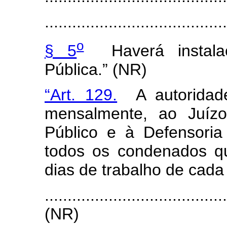
.......................................
o
§ 5
Haverá instalaç
Pública.” (NR)
“Art. 129.
A autoridade 
mensalmente, ao Juízo
Público e à Defensoria
todos os condenados q
dias de trabalho de cada
.......................................
(NR)