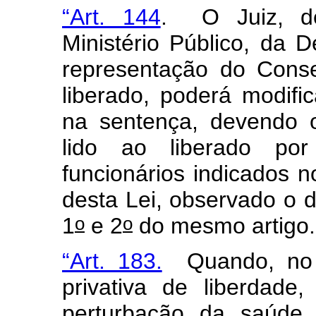
“Art. 144
. O Juiz, de
Ministério Público, da 
representação do Conse
liberado, poderá modifi
na sentença, devendo o
lido ao liberado po
funcionários indicados n
desta Lei, observado o di
o
o
1
e 2
do mesmo artigo.
“Art. 183.
Quando, no 
privativa de liberdade
perturbação da saúde 