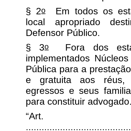
o
§ 2
Em todos os estab
local apropriado des
Defensor Público.
o
§ 3
Fora dos estabe
implementados Núcleos 
Pública para a prestação 
e gratuita aos réus, 
egressos e seus familia
para constituir advogado
“Art
........................................