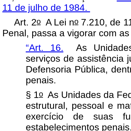
11 de julho de 1984.
o
o
Art. 2
A Lei n
7.210, de 11
Penal, passa a vigorar com as
“Art. 16.
As Unidades 
serviços de assistência ju
Defensoria Pública, dent
penais.
o
§ 1
As Unidades da Fede
estrutural, pessoal e ma
exercício de suas f
estabelecimentos penai