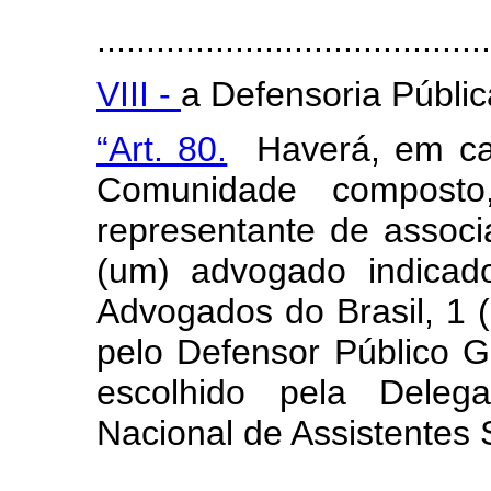
........................................
VIII -
a Defensoria Públi
“Art. 80.
Haverá, em ca
Comunidade compost
representante de associa
(um) advogado indica
Advogados do Brasil, 1 
pelo Defensor Público Ge
escolhido pela Deleg
Nacional de Assistentes 
.......................................