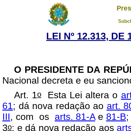
Pres
Subch
LEI Nº 12.313, DE
O
PRESIDENTE
DA
REPÚ
Nacional decreta e eu sancion
o
Art. 1
Esta Lei altera o
ar
61
; dá nova redação ao
art. 8
III
, com os
arts. 81-A
e
81-B
;
o
3
; e dá nova redação aos
art