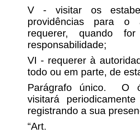
V - visitar os estabe
providências para o 
requerer, quando f
responsabilidade;
VI - requerer à autorida
todo ou em parte, de es
Parágrafo único. O ó
visitará periodicament
registrando a sua presenç
“Art
........................................