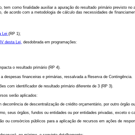
, tem como finalidade auxiliar a apuração do resultado primário previsto no a
do, de acordo com a metodologia de cálculo das necessidades de financiame
a Lei
(RP 1);
IV desta Lei,
desdobrada em programações:
pacta o resultado primário (RP 4).
despesas financeiras e primárias, ressalvada a Reserva de Contingência.
 com identificador de resultado primário diferente de 3 (RP 3).
rsos serão aplicados:
em decorrência de descentralização de crédito orçamentário, por outro órgão 
erno, seus órgãos, fundos ou entidades ou por entidades privadas, exceto o cas
ação ou consórcios públicos para a aplicação de recursos em ações de resp
observará, no mínimo, o seguinte detalhamento: