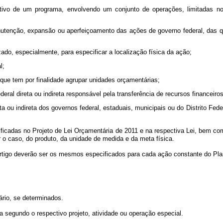
jetivo de um programa, envolvendo um conjunto de operações, limitadas 
utenção, expansão ou aperfeiçoamento das ações de governo federal, das qua
zado, especialmente, para especificar a localização física da ação;
l;
, que tem por finalidade agrupar unidades orçamentárias;
eral direta ou indireta responsável pela transferência de recursos financeiro
ta ou indireta dos governos federal, estaduais, municipais ou do Distrito Fe
ficadas no Projeto de Lei Orçamentária de 2011 e na respectiva Lei, bem com
 o caso, do produto, da unidade de medida e da meta física.
rtigo deverão ser os mesmos especificados para cada ação constante do Plan
iário, se determinados.
a segundo o respectivo projeto, atividade ou operação especial.