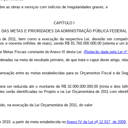
obre as obras e serviços com indícios de irregularidades graves; e
CAPÍTULO I
DAS METAS E PRIORIDADES DA ADMINISTRAÇÃO PÚBLICA FEDERAL
ia de 2011, bem como a execução da respectiva Lei, deverão ser compatív
tos e noventa milhões de reais), sendo R$ 81.760.000.000,00 (oitenta e um b
 Metas Fiscais constante do Anexo III desta Lei.
(Redação dada pela Lei nº
eradas na meta de resultado primário, de que trata o caput deste artigo, re
nsação entre as metas estabelecidas para os Orçamentos Fiscal e da Seguri
erá ser reduzida até o montante de R$ 32.000.000.000,00 (trinta e dois bi
 serão identificadas no Projeto e na Lei Orçamentária de 2011 com identifi
ido, na execução da Lei Orçamentária de 2011, do valor:
o
e 2010, a partir da meta estabelecida no
Anexo IV da Lei n
12.017, de 2009
,