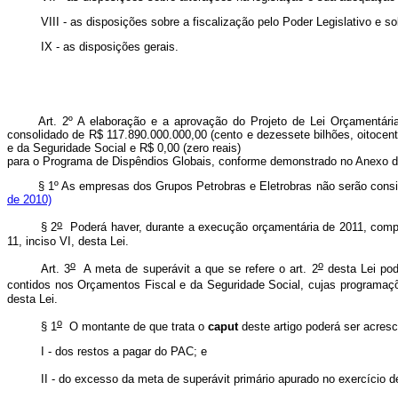
VIII - as disposições sobre a fiscalização pelo Poder Legislativo e s
IX - as disposições gerais.
Art. 2º A elaboração e a aprovação do Projeto de Lei Orçamentár
consolidado de R$ 117.890.000.000,00 (cento e dezessete bilhões, oitocen
e da Seguridade Social e R$ 0,00 (zero reais)
para o Programa de Dispêndios Globais, conforme demonstrado no Anexo de
§ 1º As empresas dos Grupos Petrobras e Eletrobras não serão consid
de 2010)
o
§ 2
Poderá haver, durante a execução orçamentária de 2011, compe
11, inciso VI, desta Lei.
o
o
Art. 3
A meta de superávit a que se refere o art. 2
desta Lei pod
contidos nos Orçamentos Fiscal e da Seguridade Social, cujas programações
desta Lei.
o
§ 1
O montante de que trata o
caput
deste artigo poderá ser acresc
I - dos restos a pagar do PAC; e
II - do excesso da meta de superávit primário apurado no exercício d