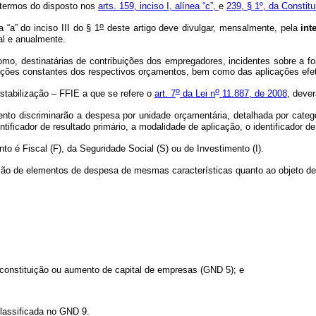
 termos do disposto nos
arts. 159, inciso I, alínea “c”,
e
239, § 1º, da Constitu
o
“a” do inciso III do § 1
deste artigo deve divulgar, mensalmente, pela
int
al e anualmente.
mo, destinatárias de contribuições dos empregadores, incidentes sobre a fol
ições constantes dos respectivos orçamentos, bem como das aplicações efetu
o
o
stabilização – FFIE a que se refere o
art. 7
da Lei n
11.887, de 2008
, dever
to discriminarão a despesa por unidade orçamentária, detalhada por cate
tificador de resultado primário, a modalidade de aplicação, o identificador de
to é Fiscal (F), da Seguridade Social (S) ou de Investimento (I).
de elementos de despesa de mesmas características quanto ao objeto de g
à constituição ou aumento de capital de empresas (GND 5); e
classificada no GND 9.