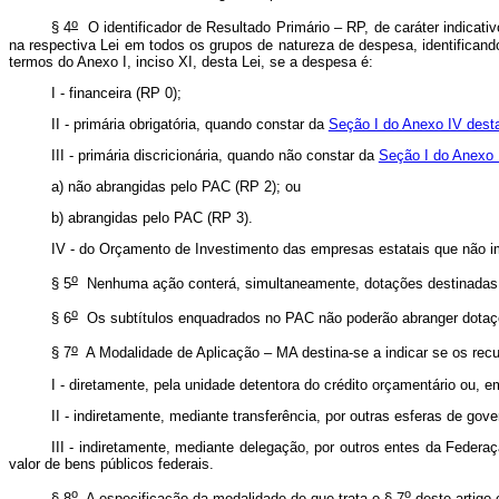
o
§ 4
O identificador de Resultado Primário – RP, de caráter indicativo
na respectiva Lei em todos os grupos de natureza de despesa, identifican
termos do Anexo I, inciso XI, desta Lei, se a despesa é:
I - financeira (RP 0);
II - primária obrigatória, quando constar da
Seção I do Anexo IV dest
III - primária discricionária, quando não constar da
Seção I do Anexo 
a) não abrangidas pelo PAC (RP 2); ou
b) abrangidas pelo PAC (RP 3).
IV - do Orçamento de Investimento das empresas estatais que não im
o
§ 5
Nenhuma ação conterá, simultaneamente, dotações destinadas a 
o
§ 6
Os subtítulos enquadrados no PAC não poderão abranger dotações
o
§ 7
A Modalidade de Aplicação – MA destina-se a indicar se os recu
I - diretamente, pela unidade detentora do crédito orçamentário ou, 
II - indiretamente, mediante transferência, por outras esferas de gov
III - indiretamente, mediante delegação, por outros entes da Feder
valor de bens públicos federais.
o
o
§ 8
A especificação da modalidade de que trata o § 7
deste artigo 