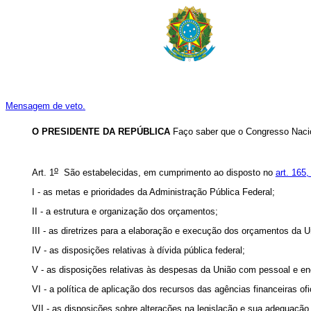
Mensagem de veto.
O PRESIDENTE DA REPÚBLICA
Faço saber que o Congresso Nacio
o
Art. 1
São estabelecidas, em cumprimento ao disposto no
art. 165,
I - as metas e prioridades da Administração Pública Federal;
II - a estrutura e organização dos orçamentos;
III - as diretrizes para a elaboração e execução dos orçamentos da U
IV - as disposições relativas à dívida pública federal;
V - as disposições relativas às despesas da União com pessoal e en
VI - a política de aplicação dos recursos das agências financeiras of
VII - as disposições sobre alterações na legislação e sua adequação