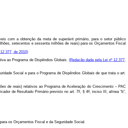
eis com a obtenção da meta de superávit primário, para o setor público
ilhões, setecentos e sessenta milhões de reais) para os Orçamentos Fiscal
 12.377, de 2010)
lativa ao Programa de Dispêndios Globais.
(Redação dada pela Lei nº 12.377,
dade Social e para o Programa de Dispêndios Globais de que trata o art.
lhões de reais) relativos ao Programa de Aceleração do Crescimento – PAC
o
o
cador de Resultado Primário previsto no art. 7
, § 4
, inciso III, alínea “b”,
 para os Orçamentos Fiscal e da Seguridade Social.