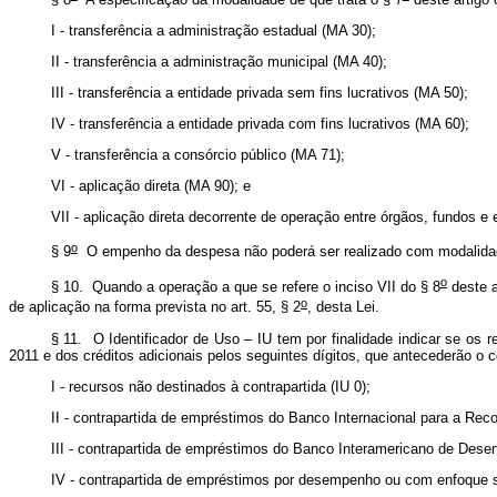
I - transferência a administração estadual (MA 30);
II - transferência a administração municipal (MA 40);
III - transferência a entidade privada sem fins lucrativos (MA 50);
IV - transferência a entidade privada com fins lucrativos (MA 60);
V - transferência a consórcio público (MA 71);
VI - aplicação direta (MA 90); e
VII - aplicação direta decorrente de operação entre órgãos, fundos 
o
§ 9
O empenho da despesa não poderá ser realizado com modalidade
o
§ 10. Quando a operação a que se refere o inciso VII do § 8
deste a
o
de aplicação na forma prevista no art. 55, § 2
, desta Lei.
§ 11. O Identificador de Uso – IU tem por finalidade indicar se o
2011 e dos créditos adicionais pelos seguintes dígitos, que antecederão o 
I - recursos não destinados à contrapartida (IU 0);
II - contrapartida de empréstimos do Banco Internacional para a Rec
III - contrapartida de empréstimos do Banco Interamericano de Desen
IV - contrapartida de empréstimos por desempenho ou com enfoque se