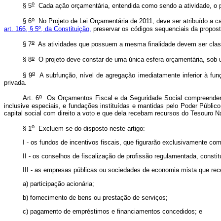
o
§ 5
Cada ação orçamentária, entendida como sendo a atividade, o pro
o
§ 6
No Projeto de Lei Orçamentária de 2011, deve ser atribuído a c
art. 166, § 5º, da Constituição,
preservar os códigos sequenciais da proposta
o
§ 7
As atividades que possuem a mesma finalidade devem ser class
o
§ 8
O projeto deve constar de uma única esfera orçamentária, sob 
o
§ 9
A subfunção, nível de agregação imediatamente inferior à fun
privada.
o
Art. 6
Os Orçamentos Fiscal e da Seguridade Social compreenderão
inclusive especiais, e fundações instituídas e mantidas pelo Poder Públ
capital social com direito a voto e que dela recebam recursos do Tesouro N
o
§ 1
Excluem-se do disposto neste artigo:
I - os fundos de incentivos fiscais, que figurarão exclusivamente c
II - os conselhos de fiscalização de profissão regulamentada, constit
III - as empresas públicas ou sociedades de economia mista que re
a) participação acionária;
b) fornecimento de bens ou prestação de serviços;
c) pagamento de empréstimos e financiamentos concedidos; e