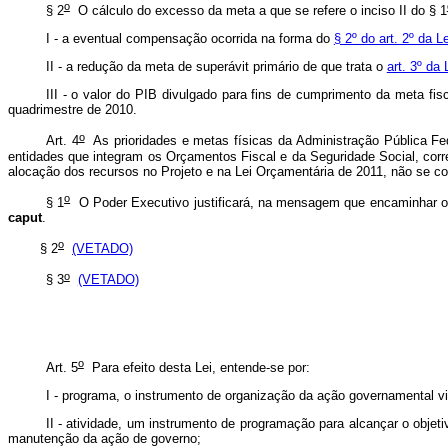
o
§ 2
O cálculo do excesso da meta a que se refere o inciso II do § 1
I - a eventual compensação ocorrida na forma do
§ 2º do art. 2º da L
II - a redução da meta de superávit primário de que trata o
art. 3º da
III - o valor do PIB divulgado para fins de cumprimento da meta fisc
quadrimestre de 2010.
o
Art. 4
As prioridades e metas físicas da Administração Pública Fed
entidades que integram os Orçamentos Fiscal e da Seguridade Social, co
alocação dos recursos no Projeto e na Lei Orçamentária de 2011, não se co
o
§ 1
O Poder Executivo justificará, na mensagem que encaminhar o P
caput
.
o
§ 2
(VETADO)
o
§ 3
(VETADO)
o
Art. 5
Para efeito desta Lei, entende-se por:
I - programa, o instrumento de organização da ação governamental vi
II - atividade, um instrumento de programação para alcançar o obj
manutenção da ação de governo;