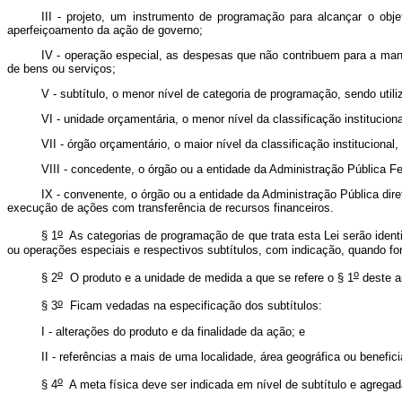
III - projeto, um instrumento de programação para alcançar o ob
aperfeiçoamento da ação de governo;
IV - operação especial, as despesas que não contribuem para a man
de bens ou serviços;
V - subtítulo, o menor nível de categoria de programação, sendo utili
VI - unidade orçamentária, o menor nível da classificação instituciona
VII - órgão orçamentário, o maior nível da classificação institucional
VIII - concedente, o órgão ou a entidade da Administração Pública Fed
IX - convenente, o órgão ou a entidade da Administração Pública dire
execução de ações com transferência de recursos financeiros.
o
§ 1
As categorias de programação de que trata esta Lei serão identi
ou operações especiais e respectivos subtítulos, com indicação, quando for
o
o
§ 2
O produto e a unidade de medida a que se refere o § 1
deste a
o
§ 3
Ficam vedadas na especificação dos subtítulos:
I - alterações do produto e da finalidade da ação; e
II - referências a mais de uma localidade, área geográfica ou benefic
o
§ 4
A meta física deve ser indicada em nível de subtítulo e agregad