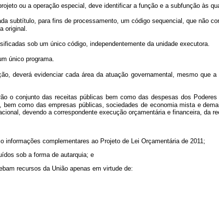
jeto ou a operação especial, deve identificar a função e a subfunção às qua
ada subtítulo, para fins de processamento, um código sequencial, que não co
 original.
ificadas sob um único código, independentemente da unidade executora.
um único programa.
ção, deverá evidenciar cada área da atuação governamental, mesmo que a a
 o conjunto das receitas públicas bem como das despesas dos Poderes e 
ico, bem como das empresas públicas, sociedades de economia mista e demais
acional, devendo a correspondente execução orçamentária e financeira, da rec
omo informações complementares ao Projeto de Lei Orçamentária de 2011;
uídos sob a forma de autarquia; e
cebam recursos da União apenas em virtude de: