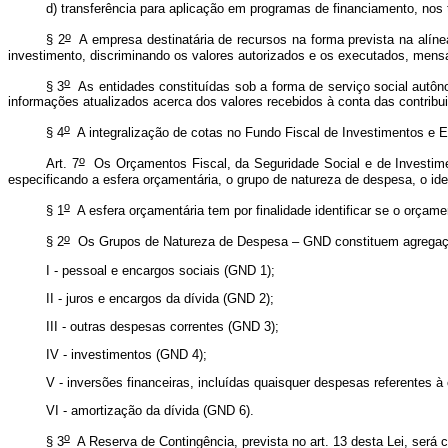
d) transferência para aplicação em programas de financiamento, nos
o
§ 2
A empresa destinatária de recursos na forma prevista na alínea 
investimento, discriminando os valores autorizados e os executados, mens
o
§ 3
As entidades constituídas sob a forma de serviço social autôno
informações atualizados acerca dos valores recebidos à conta das contribu
o
§ 4
A integralização de cotas no Fundo Fiscal de Investimentos e E
o
Art. 7
Os Orçamentos Fiscal, da Seguridade Social e de Investimen
especificando a esfera orçamentária, o grupo de natureza de despesa, o iden
o
§ 1
A esfera orçamentária tem por finalidade identificar se o orçamen
o
§ 2
Os Grupos de Natureza de Despesa – GND constituem agregação 
I - pessoal e encargos sociais (GND 1);
II - juros e encargos da dívida (GND 2);
III - outras despesas correntes (GND 3);
IV - investimentos (GND 4);
V - inversões financeiras, incluídas quaisquer despesas referentes 
VI - amortização da dívida (GND 6).
o
§ 3
A Reserva de Contingência, prevista no art. 13 desta Lei, será 