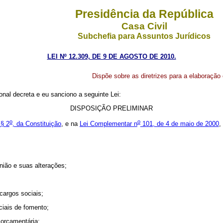
Presidência da República
Casa Civil
Subchefia para Assuntos Jurídicos
LEI Nº 12.309, DE 9 DE AGOSTO DE 2010.
Dispõe sobre as diretrizes para a elaboração
nal decreta e eu sanciono a seguinte Lei:
DISPOSIÇÃO PRELIMINAR
o
o
 § 2
, da Constituição
, e na
Lei Complementar n
101, de 4 de maio de 2000
,
nião e suas alterações;
cargos sociais;
iciais de fomento;
 orçamentária;