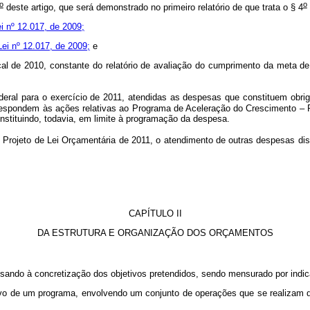
o
o
deste artigo, que será demonstrado no primeiro relatório de que trata o § 4
ei nº 12.017, de 2009;
 Lei nº 12.017, de 2009;
e
al de 2010, constante do relatório de avaliação do cumprimento da meta de su
eral para o exercício de 2011, atendidas as despesas que constituem obrig
rrespondem às ações relativas ao Programa de Aceleração do Crescimento –
nstituindo, todavia, em limite à programação da despesa.
rojeto de Lei Orçamentária de 2011, o atendimento de outras despesas disc
CAPÍTULO II
DA ESTRUTURA E ORGANIZAÇÃO DOS ORÇAMENTOS
sando à concretização dos objetivos pretendidos, sendo mensurado por indica
etivo de um programa, envolvendo um conjunto de operações que se realizam 