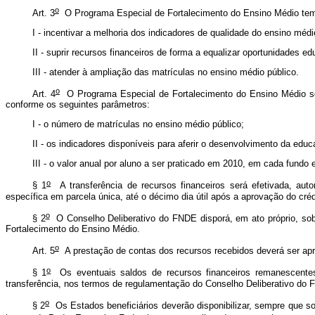
o
Art. 3
O Programa Especial de Fortalecimento do Ensino Médio tem c
I - incentivar a melhoria dos indicadores de qualidade do ensino médi
II - suprir recursos financeiros de forma a equalizar oportunidades e
III - atender à ampliação das matrículas no ensino médio público.
o
Art. 4
O Programa Especial de Fortalecimento do Ensino Médio ser
conforme os seguintes parâmetros:
I - o número de matrículas no ensino médio público;
II - os indicadores disponíveis para aferir o desenvolvimento da edu
III - o valor anual por aluno a ser praticado em 2010, em cada fund
o
§ 1
A transferência de recursos financeiros será efetivada, aut
específica em parcela única, até o décimo dia útil após a aprovação do créd
o
§ 2
O Conselho Deliberativo do FNDE disporá, em ato próprio, sobr
Fortalecimento do Ensino Médio.
o
Art. 5
A prestação de contas dos recursos recebidos deverá ser ap
o
§ 1
Os eventuais saldos de recursos financeiros remanescentes
transferência, nos termos de regulamentação do Conselho Deliberativo do
o
§ 2
Os Estados beneficiários deverão disponibilizar, sempre que s