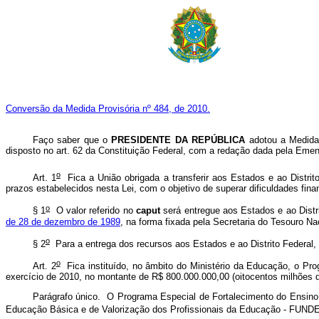
Conversão da Medida Provisória nº 484, de 2010.
Faço saber que o
PRESIDENTE DA REPÚBLICA
adotou a Medida 
disposto no art. 62 da Constituição Federal, com a redação dada pela Emen
o
Art. 1
Fica a União obrigada a transferir aos Estados e ao Distrito
prazos estabelecidos nesta Lei, com o objetivo de superar dificuldades fin
o
§ 1
O valor referido no
caput
será entregue aos Estados e ao Distr
de 28 de dezembro de 1989
, na forma fixada pela Secretaria do Tesouro Na
o
§ 2
Para a entrega dos recursos aos Estados e ao Distrito Federal,
o
Art. 2
Fica instituído, no âmbito do Ministério da Educação, o Pro
exercício de 2010, no montante de R$ 800.000.000,00 (oitocentos milhões d
Parágrafo único. O Programa Especial de Fortalecimento do Ensino
Educação Básica e de Valorização dos Profissionais da Educação - FUNDEB,