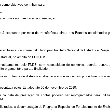
omo objetivos contribuir para:
o;
ducacionais no nível do ensino médio; e
á executado por meio de transferência direta aos Estados considerados p
cação básica, conforme calculado pelo Instituto Nacional de Estudos e Pesqui
o estadual, no âmbito do FUNDEB.
omaticamente, pelo FNDE, sem necessidade de convênio, acordo, contrato
ito orçamentário para a finalidade.
e os critérios de distribuição dos recursos e os demais procedimentos op
resentada pelos Estados até 30 de novembro de 2010.
 na data da prestação de contas poderão ser reprogramados para utiliza
 FNDE.
olicitados, a documentação do Programa Especial de Fortalecimento do Ensi
o