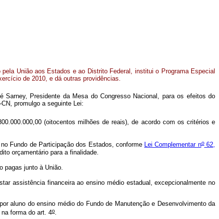
 pela União aos Estados e ao Distrito Federal, institui o Programa Especial
xercício de 2010, e dá outras providências.
é Sarney, Presidente da Mesa do Congresso Nacional, para os efeitos do
-CN, promulgo a seguinte Lei:
800.000.000,00 (oitocentos milhões de reais), de acordo com os critérios e
o
ão no Fundo de Participação dos Estados, conforme
Lei Complementar n
62,
édito orçamentário para a finalidade.
ão pagas junto à União.
star assistência financeira ao ensino médio estadual, excepcionalmente no
l por aluno do ensino médio do Fundo de Manutenção e Desenvolvimento da
o
na forma do art. 4
.