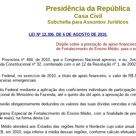
Presidência da República
Casa Civil
Subchefia para Assuntos Jurídicos
LEI Nº 12.306, DE 6 DE AGOSTO DE 2010.
Dispõe sobre a prestação de apoio financeiro
de Fortalecimento do Ensino Médio, para
o e
Provisória nº 484, de 2010, que o Congresso Nacional aprovou, e eu, Jos
da Constitucional nº 32, combinado com o art.12 da Resolução nº 1, de 2002
 Federal, no exercício de 2010, a título de apoio financeiro, o valor de R$ 
anceiras emergenciais.
ito Federal mediante a aplicação dos coeficientes individuais de participaç
cional do Ministério da Fazenda, até o quinto dia útil após a aprovação do cr
 serão obrigatoriamente deduzidos os valores das suas dívidas vencidas e n
grama Especial de Fortalecimento do Ensino Médio, com a finalidade de pre
e reais), na forma desta Lei.
 Médio atenderá aos Estados das regiões Norte e Nordeste cujo valor anua
 em 2010, seja inferior à média dessas regiões, conforme cálculo efetuado 