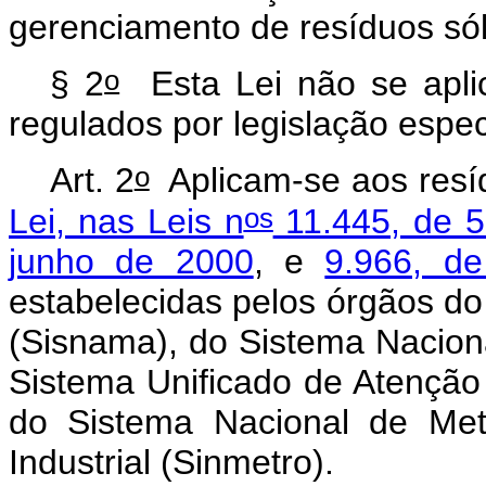
gerenciamento de resíduos só
o
§ 2
Esta Lei não se aplic
regulados por legislação espec
o
Art. 2
Aplicam-se aos resíd
os
Lei, nas Leis n
11.445, de 5
junho de 2000
, e
9.966, d
estabelecidas pelos órgãos d
(Sisnama), do Sistema Naciona
Sistema Unificado de Atenção
do Sistema Nacional de Met
Industrial (Sinmetro).