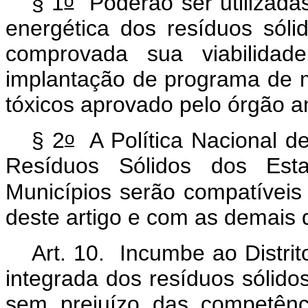
o
§ 1
Poderão ser utilizadas
energética dos resíduos sól
comprovada sua viabilida
implantação de programa de 
tóxicos aprovado pelo órgão a
o
§ 2
A Política Nacional de
Resíduos Sólidos dos Esta
Municípios serão compatívei
deste artigo e com as demais d
Art. 10. Incumbe ao Distri
integrada dos resíduos sólidos
sem prejuízo das competênci