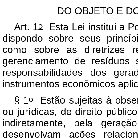
DO OBJETO E D
o
Art. 1
Esta Lei institui a P
dispondo sobre seus princíp
como sobre as diretrizes r
gerenciamento de resíduos s
responsabilidades dos ger
instrumentos econômicos apli
o
§ 1
Estão sujeitas à obser
ou jurídicas, de direito públic
indiretamente, pela geraç
desenvolvam ações relacio