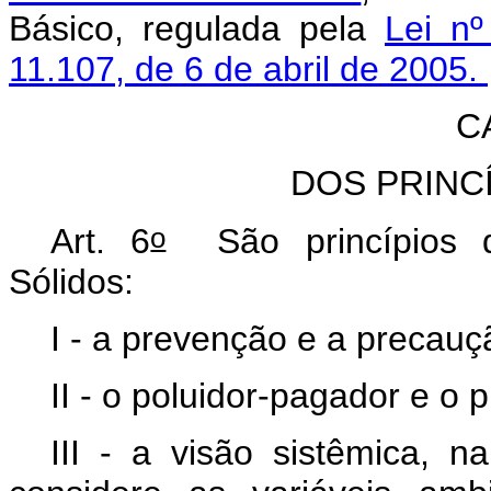
Básico, regulada pela
Lei nº
11.107, de 6 de abril de 2005.
C
DOS PRINC
o
Art. 6
São princípios d
Sólidos:
I - a prevenção e a precau
II - o poluidor-pagador e o 
III - a visão sistêmica, n