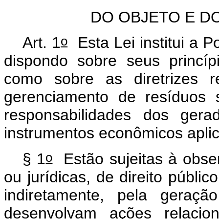
DO OBJETO E D
o
Art. 1
Esta Lei institui a P
dispondo sobre seus princíp
como sobre as diretrizes r
gerenciamento de resíduos s
responsabilidades dos ger
instrumentos econômicos apli
o
§ 1
Estão sujeitas à obser
ou jurídicas, de direito públic
indiretamente, pela geraç
desenvolvam ações relacio