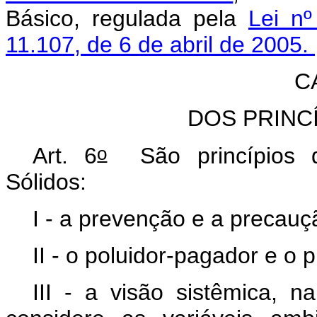
Básico, regulada pela
Lei nº
11.107, de 6 de abril de 2005.
C
DOS PRINC
o
Art. 6
São princípios d
Sólidos:
I - a prevenção e a precau
II - o poluidor-pagador e o 
III - a visão sistêmica, n