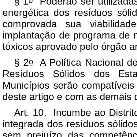
o
§ 1
Poderão ser utilizadas
energética dos resíduos sól
comprovada sua viabilida
implantação de programa de 
tóxicos aprovado pelo órgão a
o
§ 2
A Política Nacional de
Resíduos Sólidos dos Esta
Municípios serão compatívei
deste artigo e com as demais d
Art. 10. Incumbe ao Distri
integrada dos resíduos sólidos
sem prejuízo das competênci