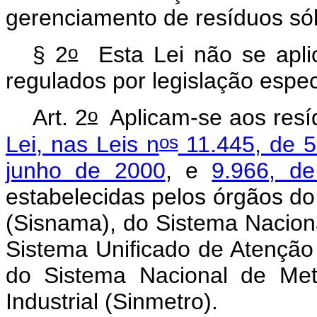
gerenciamento de resíduos só
o
§ 2
Esta Lei não se aplic
regulados por legislação espec
o
Art. 2
Aplicam-se aos resíd
os
Lei, nas Leis n
11.445, de 5
junho de 2000
, e
9.966, d
estabelecidas pelos órgãos d
(Sisnama), do Sistema Naciona
Sistema Unificado de Atenção
do Sistema Nacional de Met
Industrial (Sinmetro).