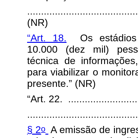
.......................................
(NR)
“Art. 18.
Os estádios 
10.000 (dez mil) pess
técnica de informações,
para viabilizar o monit
presente.” (NR)
“Art. 22. ...........................
.......................................
o
§ 2
A emissão de ingres