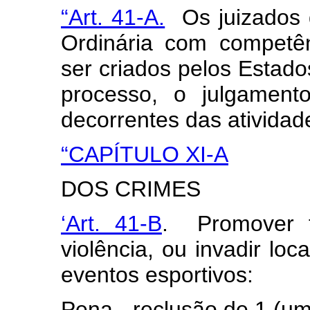
“Art. 41-A.
Os juizados d
Ordinária com competên
ser criados pelos Estados
processo, o julgamen
decorrentes das atividad
“CAPÍTULO XI-A
DOS CRIMES
‘Art. 41-B
. Promover tu
violência, ou invadir loc
eventos esportivos:
Pena - reclusão de 1 (um