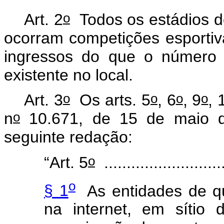
o
Art. 2
Todos os estádios de
ocorram competições esportiv
ingressos do que o número 
existente no local.
o
o
o
o
Art. 3
Os arts.
5
, 6
, 9
, 
o
n
10.671, de 15 de maio d
seguinte redação:
o
“Art. 5
...........................
o
§ 1
As entidades de q
na internet, em sítio 