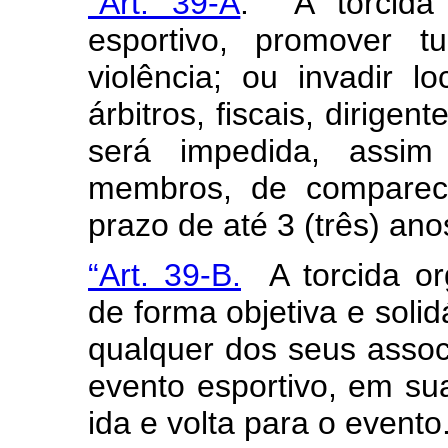
“Art. 39-A
. A torcida
esportivo, promover tu
violência; ou invadir lo
árbitros, fiscais, dirigen
será impedida, assi
membros, de comparece
prazo de até 3 (três) an
“Art. 39-B.
A torcida org
de forma objetiva e soli
qualquer dos seus asso
evento esportivo, em su
ida e volta para o event