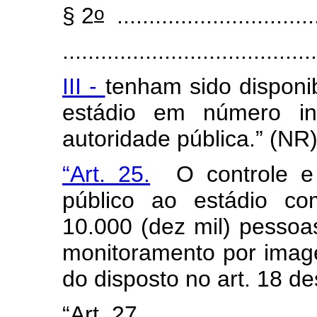
o
§ 2
................................
.......................................
III -
tenham sido disponi
estádio em número in
autoridade pública.” (N
“Art. 25.
O controle e 
público ao estádio c
10.000 (dez mil) pesso
monitoramento por imag
do disposto no art. 18 de
“Art. 27. ...........................