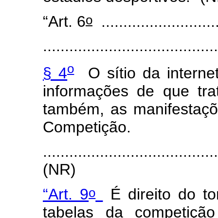
o
“Art. 6
...........................
.......................................
o
§ 4
O sítio da interne
informações de que tra
também, as manifestaçõ
Competição.
.......................................
(NR)
o
“Art. 9
É direito do t
tabelas da competiç