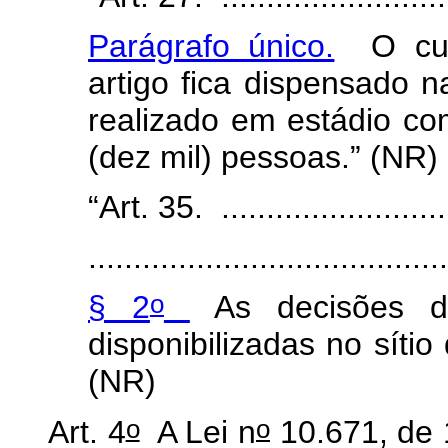
Parágrafo único.
O cump
artigo fica dispensado n
realizado em estádio co
(dez mil) pessoas.” (NR)
“Art. 35. ...........................
.......................................
o
§ 2
As decisões d
disponibilizadas no sítio
(NR)
o
o
Art. 4
A Lei n
10.671, de 