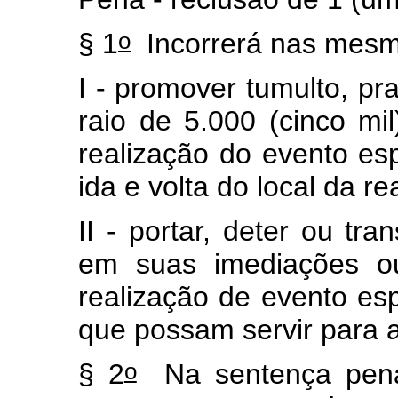
o
§ 1
Incorrerá nas mesm
I - promover tumulto, pra
raio de 5.000 (cinco mi
realização do evento esp
ida e volta do local da r
II - portar, deter ou tra
em suas imediações ou
realização de evento esp
que possam servir para a
o
§ 2
Na sentença penal