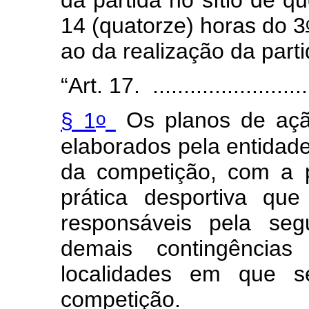
da partida no sítio de qu
14 (quatorze) horas do 3
ao da realização da part
“Art. 17. ...........................
o
§ 1
Os planos de açã
elaborados pela entidad
da competição, com a p
prática desportiva qu
responsáveis pela seg
demais contingência
localidades em que se
competição.