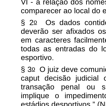
VI - a relação dos nome
comparecer ao local do 
o
§ 2
Os dados contido
deverão ser afixados os
em caracteres facilment
todas as entradas do l
esportivo.
o
§ 3
O juiz deve comunic
caput
decisão judicial 
transação penal ou 
implique o impediment
estádios desportivos.”
(