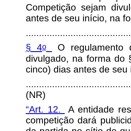
Competição sejam divul
antes de seu início, na f
........................................
o
§ 4
O regulamento de
divulgado, na forma do 
cinco) dias antes de seu i
.......................................
(NR)
“Art. 12.
A entidade res
competição dará publici