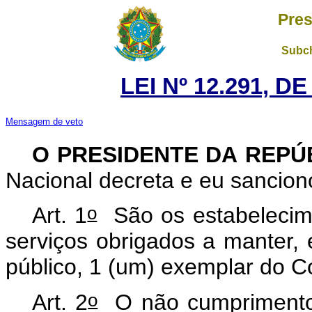
Pres
Subch
LEI Nº 12.291, D
Mensagem de veto
O PRESIDENTE DA REPÚ
Nacional decreta e eu sanciono
o
Art. 1
São os estabelecime
serviços obrigados a manter, e
público, 1 (um) exemplar do 
o
Art. 2
O não cumprimento d