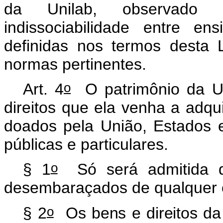
da Unilab, observado o
indissociabilidade entre e
definidas nos termos desta 
normas pertinentes.
o
Art. 4
O patrimônio da Uni
direitos que ela venha a adqu
doados pela União, Estados e
públicas e particulares.
o
§ 1
Só será admitida do
desembaraçados de qualquer 
o
§ 2
Os bens e direitos da