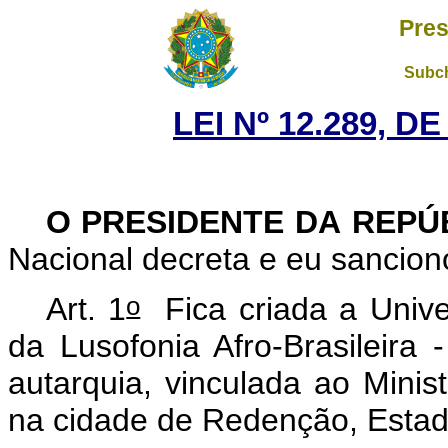
Pres
Subch
LEI Nº 12.289, D
O
PRESIDENTE
DA
REPÚ
Nacional decreta e eu sanciono
o
Art. 1
Fica criada a Univ
da Lusofonia Afro-Brasileira
autarquia, vinculada ao Mini
na cidade de Redenção, Estad