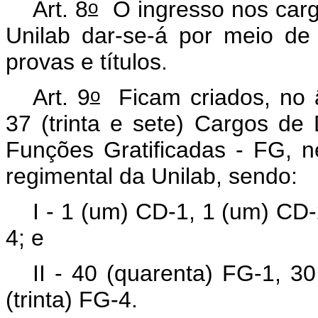
o
Art. 8
O ingresso nos carg
Unilab dar-se-á por meio de
provas e títulos.
o
Art. 9
Ficam criados, no â
37 (trinta e sete) Cargos de 
Funções Gratificadas - FG, n
regimental da Unilab, sendo:
I - 1 (um) CD-1, 1 (um) CD-
4; e
II - 40 (quarenta) FG-1, 30
(trinta) FG-4.