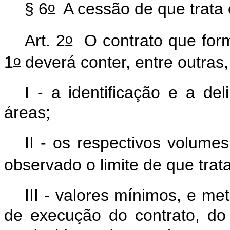
o
§ 6
A cessão de que trata
o
Art. 2
O contrato que forma
o
1
deverá conter, entre outras
I - a identificação e a de
áreas;
II - os respectivos volumes
observado o limite de que trata
III - valores mínimos, e m
de execução do contrato, do