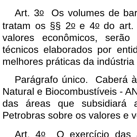
o
Art. 3
Os volumes de barri
o
o
tratam os §§ 2
e 4
do art.
valores econômicos, serão 
técnicos elaborados por enti
melhores práticas da indústria
Parágrafo único. Caberá à
Natural e Biocombustíveis - AN
das áreas que subsidiará
Petrobras sobre os valores e 
o
Art. 4
O exercício das a