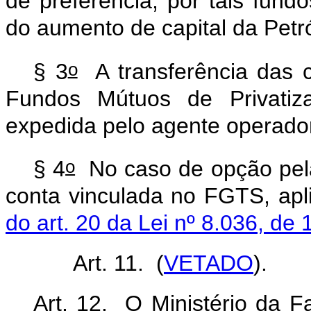
de preferência, por tais fund
do aumento de capital da Pet
o
§ 3
A transferência das 
Fundos Mútuos de Privatiz
expedida pelo agente operad
o
§ 4
No caso de opção pela 
conta vinculada no FGTS, apl
do art. 20 da Lei nº 8.036, de
Art. 11. (
VETADO
).
Art. 12. O Ministério da 