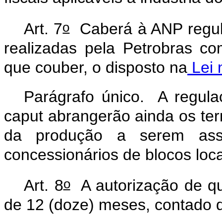
o
Art. 7
Caberá à ANP regular
realizadas pela Petrobras co
que couber, o disposto na
Lei 
Parágrafo único. A regula
caput
abrangerão ainda os ter
da produção a serem ass
concessionários de blocos loca
o
Art. 8
A autorização de que
de 12 (doze) meses, contado d