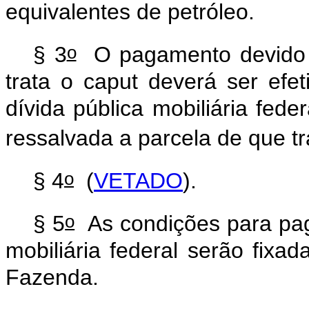
equivalentes de petróleo.
o
§ 3
O pagamento devido p
trata o
caput
deverá ser efet
dívida pública mobiliária fede
ressalvada a parcela de que tr
o
§ 4
(
VETADO
).
o
§ 5
As condições para paga
mobiliária federal serão fixa
Fazenda.