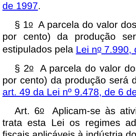
de 1997
.
o
§ 1
A parcela do valor do
por cento) da produção será
o
estipulados pela
Lei n
7.990, 
o
§ 2
A parcela do valor d
por cento) da produção será 
art. 49 da Lei nº 9.478, de 6 
o
Art. 6
Aplicam-se às ativ
trata esta Lei os regimes ad
fiscais aplicáveis à indústria d