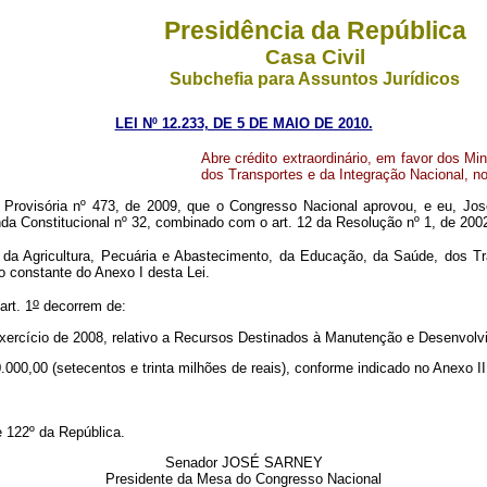
Presidência da República
Casa Civil
Subchefia para Assuntos Jurídicos
LEI Nº 12.233, DE 5 DE MAIO DE 2010.
Abre crédito extraordinário, em favor dos Mi
dos Transportes e da Integração Nacional, no
Provisória nº 473, de 2009, que o Congresso Nacional aprovou, e eu, Jos
da Constitucional nº 32, combinado com o art. 12 da Resolução nº 1, de 200
s da Agricultura, Pecuária e Abastecimento, da Educação, da Saúde, dos Tr
o constante do Anexo I desta Lei.
o
art. 1
decorrem de:
 exercício de 2008, relativo a Recursos Destinados à Manutenção e Desenvolv
.000,00 (setecentos e trinta milhões de reais), conforme indicado no Anexo II
 122º da República.
Senador JOSÉ SARNEY
Presidente da Mesa do Congresso Nacional