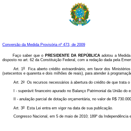
Conversão da Medida Provisória nº 473, de 2009
Faço saber que o
PRESIDENTE DA REPÚBLICA
adotou a Medida 
disposto no art. 62 da Constituição Federal, com a redação dada pela Emen
o
Art. 1
Fica aberto crédito extraordinário, em favor dos Ministério
(setecentos e quarenta e dois milhões de reais), para atender à programaçã
o
Art. 2
Os recursos necessários à abertura do crédito de que trata o 
I - superávit financeiro apurado no Balanço Patrimonial da União do
II - anulação parcial de dotação orçamentária, no valor de R$ 730.000
o
Art. 3
Esta Lei entra em vigor na data de sua publicação.
Congresso Nacional, em 5 de maio de 2010; 189º da Independência e