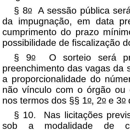
o
§ 8
A sessão pública será
da impugnação, em data pre
cumprimento do prazo mínimo
possibilidade de fiscalização d
o
§ 9
O sorteio será pr
preenchimento das vagas da 
a proporcionalidade do núm
não vínculo com o órgão ou e
o
o
o
nos termos dos §§ 1
, 2
e 3
d
§ 10. Nas licitações prev
sob a modalidade de con