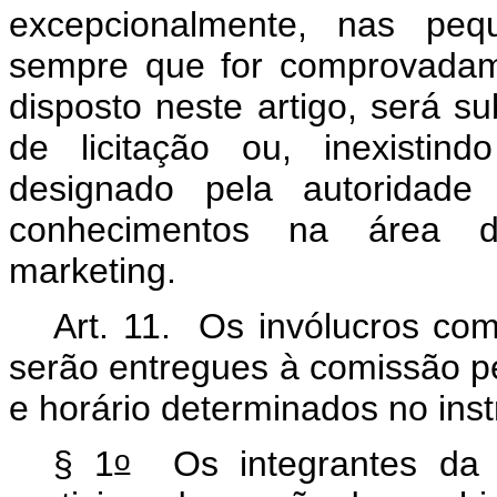
excepcionalmente, nas pequ
sempre que for comprovadam
disposto neste artigo, será s
de licitação ou, inexistin
designado pela autoridade
conhecimentos na área d
market
i
ng
.
Art. 11. Os invólucros co
serão entregues à comissão pe
e horário determinados no ins
o
§ 1
Os integrantes da 