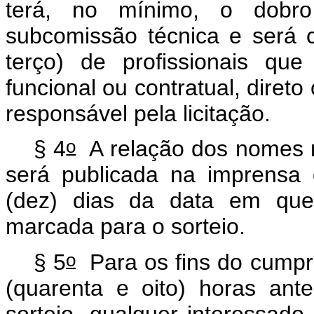
terá, no mínimo, o dobr
subcomissão técnica e será 
terço) de profissionais q
funcional ou contratual, direto
responsável pela licitação.
o
§ 4
A relação dos nomes r
será publicada na imprensa o
(dez) dias da data em que 
marcada para o sorteio.
o
§ 5
Para os fins do cumpri
(quarenta e oito) horas ant
sorteio, qualquer interessad