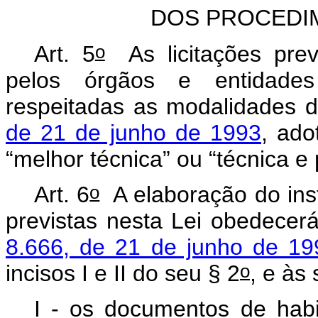
DOS PROCEDIM
o
Art. 5
As licitações prev
pelos órgãos e entidades 
respeitadas as modalidades d
de 21 de junho de 1993
, ado
“melhor técnica” ou “técnica e 
o
Art. 6
A elaboração do inst
previstas nesta Lei obedecer
8.666, de 21 de junho de 19
o
incisos I e II do seu § 2
, e às
I - os documentos de habi