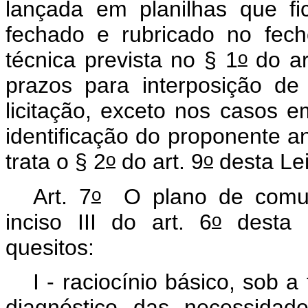
lançada em planilhas que fi
fechado e rubricado no fec
o
técnica prevista no § 1
do ar
prazos para interposição de
licitação, exceto nos casos 
identificação do proponente a
o
o
trata o § 2
do art. 9
desta Lei
o
Art. 7
O plano de comunic
o
inciso III do art. 6
desta L
quesitos:
I - raciocínio básico, sob 
diagnóstico das necessidad