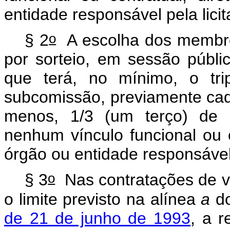
entidade responsável pela lici
o
§ 2
A escolha dos membro
por sorteio, em sessão públ
que terá, no mínimo, o tri
subcomissão, previamente cad
menos, 1/3 (um terço) de 
nenhum vínculo funcional ou c
órgão ou entidade responsável 
o
§ 3
Nas contratações de va
o limite previsto na alínea
a
d
de 21 de junho de 1993
, a r