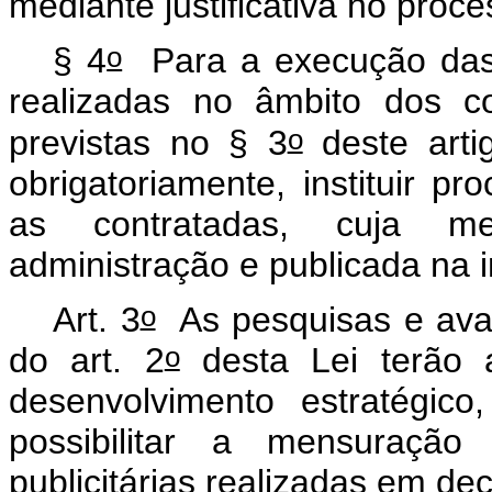
mediante justificativa no proce
o
§ 4
Para a execução das 
realizadas no âmbito dos co
o
previstas no § 3
deste arti
obrigatoriamente, instituir p
as contratadas, cuja me
administração e publicada na i
o
Art. 3
As pesquisas e avali
o
do art. 2
desta Lei terão a
desenvolvimento estratégic
possibilitar a mensuraçã
publicitárias realizadas em d