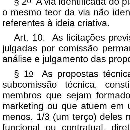
o
§ 2
A via identificada do p
o mesmo teor da via não iden
referentes à ideia criativa.
Art. 10. As licitações pre
julgadas por comissão perma
análise e julgamento das propo
o
§ 1
As propostas técnica
subcomissão técnica, const
membros que sejam formados
marketing
ou que atuem em u
menos, 1/3 (um terço) deles
funcional ou contratual, di