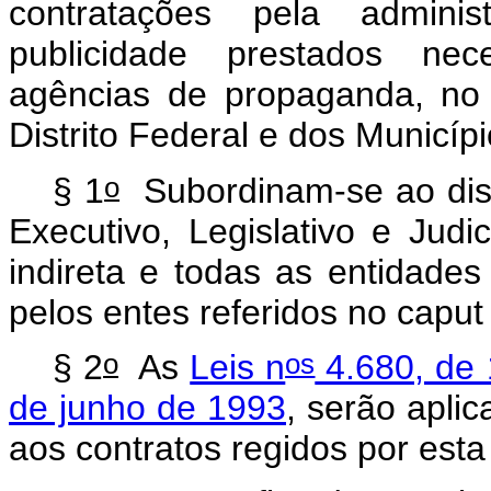
contratações pela admini
publicidade prestados nec
agências de propaganda, no
Distrito Federal e dos Municípi
o
§ 1
Subordinam-se ao disp
Executivo, Legislativo e Judi
indireta e todas as entidades
pelos entes referidos no
caput
o
os
§ 2
As
Leis n
4.680, de 
de junho de 1993
, serão aplic
aos contratos regidos por est