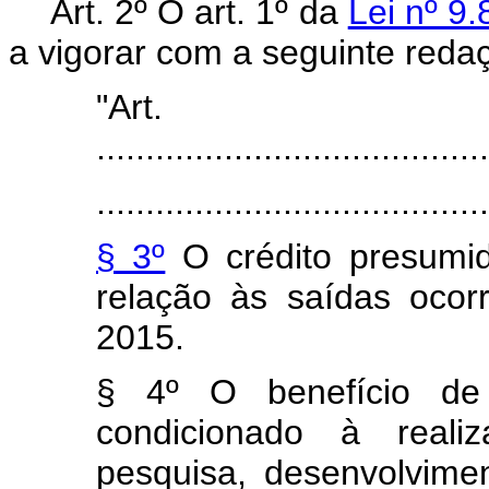
Art. 2º O art. 1º da
Lei nº 9
a vigorar com a seguinte reda
"Ar
........................................
........................................
§ 3º
O crédito presumid
relação às saídas oco
2015.
§ 4º O benefício de 
condicionado à reali
pesquisa, desenvolvime