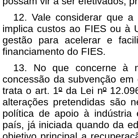
possam vir a ser efetivados, 
12. Vale considerar que a
implica custos ao FIES ou à 
gestão para acelerar e faci
financiamento do FIES.
13. No que concerne à m
concessão da subvenção em 
trata o art. 1
º
da Lei n
º
12.096
alterações pretendidas são n
política de apoio à indústri
país, já iniciada quando da e
objetivo principal a recupera