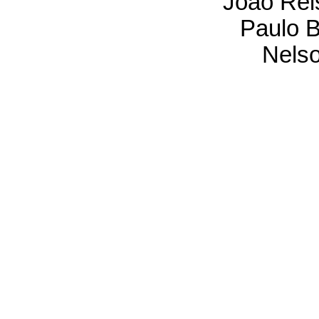
João Rei
Paulo B
Nels