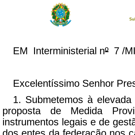
Su
EM Interministerial n
º
7 /M
Excelentíssimo Senhor Pres
1. Submetemos à elevada 
proposta de Medida Prov
instrumentos legais e de gestã
dos entes da federação nos 