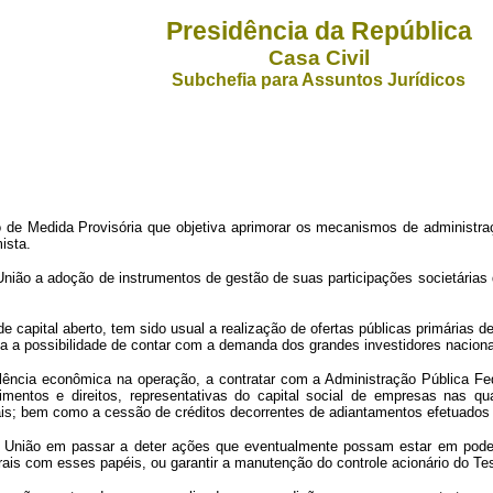
Presidência da República
Casa Civil
Subchefia para Assuntos Jurídicos
de Medida Provisória que objetiva aprimorar os mecanismos de administraçã
ista.
nião a adoção de instrumentos de gestão de suas participações societárias
 capital aberto, tem sido usual a realização de ofertas públicas primárias 
ta a possibilidade de contar com a demanda dos grandes investidores naciona
lência econômica na operação, a contratar com a Administração Pública Fed
mentos e direitos, representativas do capital social de empresas nas qu
s; bem como a cessão de créditos decorrentes de adiantamentos efetuados p
da União em passar a deter ações que eventualmente possam estar em poder
erais com esses papéis, ou garantir a manutenção do controle acionário do T