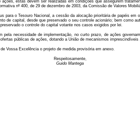
 de ações, estas devem ser realizadas em condições que assegurem tratament
ormativa n
º
400, de 29 de dezembro de 2003, da Comissão de Valores Mobiliá
us para o Tesouro Nacional,
a cessão da alocação prioritária de papéis em 
to de capital,
desde que preservado o seu controle acionário
; bem como au
 preservado o controle do capital votante nos casos exigidos por lei.
icam pela necessidade de implementação, no curto prazo, de ações governa
 ofertas públicas de ações, dotando a União de mecanismos imprescindíveis à
de Vossa Excelência o projeto de medida provisória em anexo.
Respeitosamente,
Guido Mantega