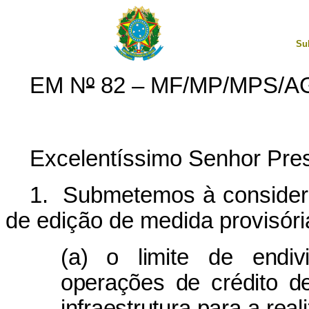
Su
EM N
º
82 – MF/MP/MPS/A
Excelentíssimo Senhor Pres
1. Submetemos à consider
de edição de medida provisóri
(a)
o limite de endi
operações de crédito d
infraestrutura para a re