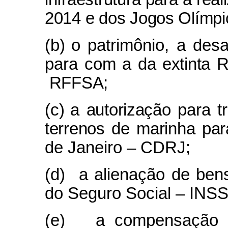
2014 e dos Jogos Olímpi
(b)
o patrimônio, a des
para com a
da extinta 
RFFSA
;
(c)
a autorização para t
terrenos de marinha pa
de Janeiro – CDRJ;
(d)
a alienação de be
do Seguro Social – INSS
(e)
a compensação d