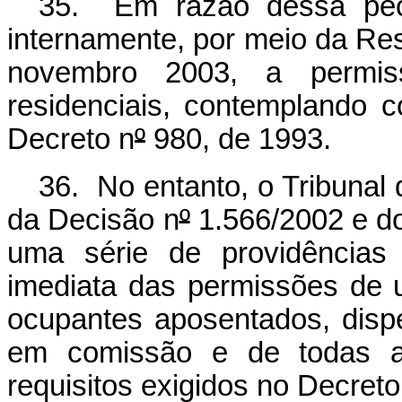
35. Em razão dessa pecul
internamente, por meio da R
novembro 2003, a permi
residenciais, contemplando c
Decreto n
º
980, de 1993.
36. No entanto, o Tribunal
da Decisão n
º
1.566/2002 e d
uma série de providências
imediata das permissões de u
ocupantes aposentados, dis
em comissão e de todas a
requisitos exigidos no Decreto