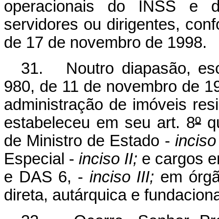
operacionais do INSS e d
servidores ou dirigentes, con
de 17 de novembro de 1998.
31. Noutro diapasão, esc
980, de 11 de novembro de 19
administração de imóveis res
estabeleceu em seu art. 8
º
qu
de Ministro de Estado -
inciso
Especial -
inciso II;
e cargos e
e DAS 6, -
inciso III;
em órgão
direta, autárquica e fundacion