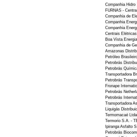
Companhia Hidro 
FURNAS - Centrai
Companhia de El
Companhia Energé
Companhia Energé
Centrais Elétric
Boa Vista Energ
Companhia de Ger
Amazonas Distrib
Petróleo Brasile
Petrobrás Distrib
Petrobrás Quími
Transportadora Br
Petrobrás Trans
Fronape Internati
Petrobrás Nether
Petrobrás Interna
Transportadora A
Liquigás Distribu
Termomacaé Ltd
Termorio S.A. -
Ipiranga Asfalto 
Petrobrás Biocom