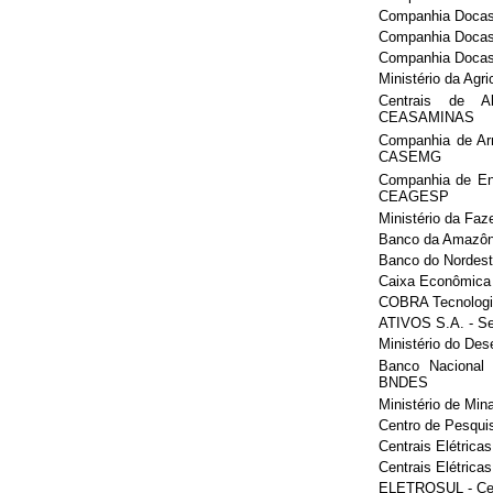
Companhia Docas
Companhia Docas 
Companhia Docas
Ministério da Agr
Centrais de A
CEASAMINAS
Companhia de Ar
CASEMG
Companhia de En
CEAGESP
Ministério da Faz
Banco da Amazôn
Banco do Nordest
Caixa Econômica 
COBRA Tecnologi
ATIVOS S.A. - Sec
Ministério do Des
Banco Nacional
BNDES
Ministério de Min
Centro de Pesqui
Centrais Elétric
Centrais Elétric
ELETROSUL - Cent