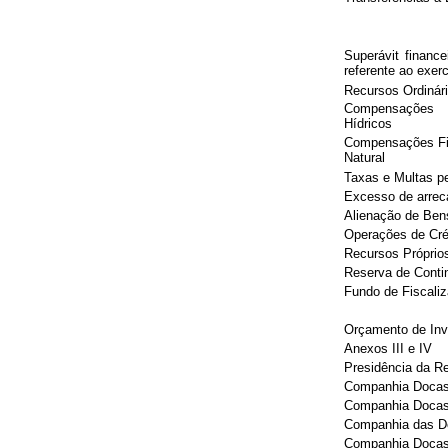
Superávit financ
referente ao exerc
Recursos Ordinár
Compensações F
Hídricos
Compensações Fin
Natural
Taxas e Multas pe
Excesso de arrec
Alienação de Ben
Operações de Cré
Recursos Próprio
Reserva de Conti
Fundo de Fiscali
Orçamento de Inv
Anexos III e IV
Presidência da Re
Companhia Docas
Companhia Docas
Companhia das D
Companhia Docas