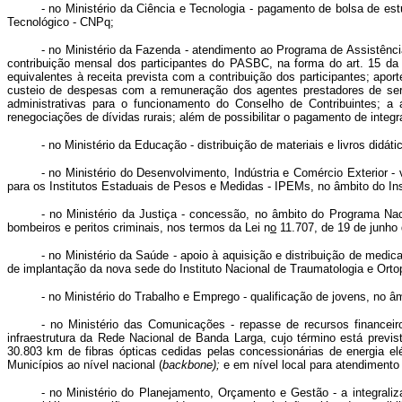
- no Ministério da Ciência e Tecnologia - pagamento de bolsa de est
Tecnológico - CNPq;
- no Ministério da Fazenda - atendimento ao Programa de Assistênc
contribuição mensal dos participantes do PASBC, na forma do art. 15 da 
equivalentes à receita prevista com a contribuição dos participantes; a
custeio de despesas com a remuneração dos agentes prestadores de ser
administrativas para o funcionamento do Conselho de Contribuintes; a
renegociações de dívidas rurais; além de possibilitar o pagamento de inte
- no Ministério da Educação - distribuição de materiais e livros didá
- no Ministério do Desenvolvimento, Indústria e Comércio Exterior -
para os Institutos Estaduais de Pesos e Medidas - IPEMs, no âmbito do In
- no Ministério da Justiça - concessão, no âmbito do Programa Nac
bombeiros e peritos criminais, nos termos da Lei n
o
11.707, de 19 de junho
- no Ministério da Saúde - apoio à aquisição e distribuição de med
de implantação da nova sede do Instituto Nacional de Traumatologia e Orto
- no Ministério do Trabalho e Emprego - qualificação de jovens, no
- no Ministério das Comunicações - repasse de recursos financeir
infraestrutura da Rede Nacional de Banda Larga, cujo término está previs
30.803 km de fibras ópticas cedidas pelas concessionárias de energia elé
Municípios ao nível nacional (
backbone);
e em nível local para atendimento
- no Ministério do Planejamento, Orçamento e Gestão - a integraliz