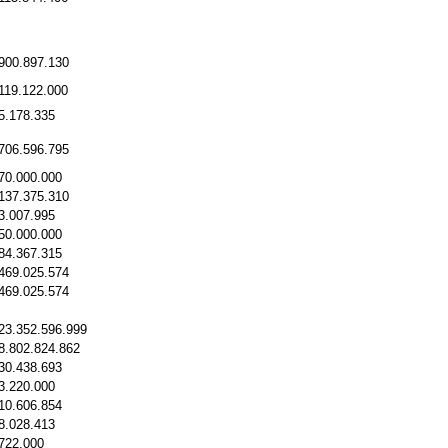
900.897.130
119.122.000
5.178.335
706.596.795
70.000.000
137.375.310
3.007.995
50.000.000
84.367.315
469.025.574
469.025.574
23.352.596.999
8.802.824.862
30.438.693
3.220.000
10.606.854
8.028.413
722.000