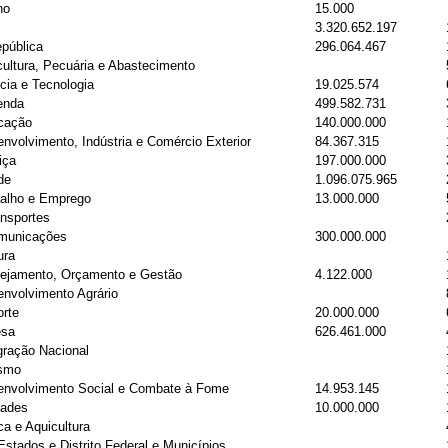
ho
15.000
3.320.652.197
pública
296.064.467
icultura, Pecuária e Abastecimento
ncia e Tecnologia
19.025.574
enda
499.582.731
ucação
140.000.000
envolvimento, Indústria e Comércio Exterior
84.367.315
iça
197.000.000
de
1.096.075.965
balho e Emprego
13.000.000
ansportes
omunicações
300.000.000
ura
anejamento, Orçamento e Gestão
4.122.000
envolvimento Agrário
orte
20.000.000
esa
626.461.000
egração Nacional
ismo
senvolvimento Social e Combate à Fome
14.953.145
dades
10.000.000
ca e Aquicultura
Estados e Distrito Federal e Municípios