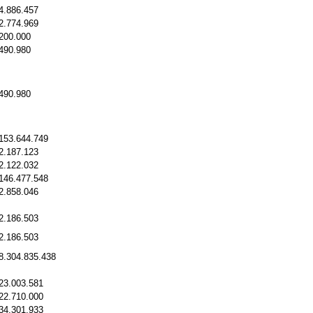
4.886.457
2.774.969
200.000
490.980
490.980
153.644.749
2.187.123
2.122.032
146.477.548
2.858.046
2.186.503
2.186.503
8.304.835.438
23.003.581
22.710.000
34.301.933