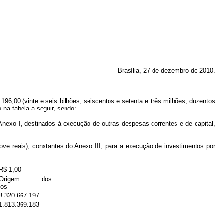
Brasília, 27 de dezembro de 2010.
196,00 (vinte e seis bilhões, seiscentos e setenta e três milhões, duzentos
 na tabela a seguir, sendo:
o Anexo I, destinados à execução de outras despesas correntes e de capital,
nove reais), constantes do Anexo III, para a execução de investimentos por
R$ 1,00
Origem dos
sos
3.320.667.197
1.813.369.183