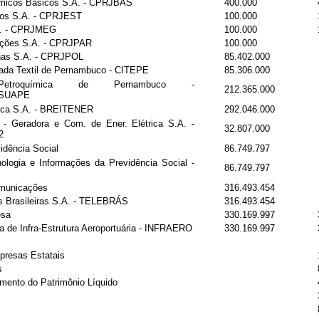
ímicos Básicos S.A. - CPRJBAS
400.000
cos S.A. - CPRJEST
100.000
A. - CPRJMEG
100.000
ações S.A. - CPRJPAR
100.000
inas S.A. - CPRJPOL
85.402.000
ada Textil de Pernambuco - CITEPE
85.306.000
Petroquímica de Pernambuco -
212.365.000
SUAPE
tica S.A. - BREITENER
292.046.000
- Geradora e Com. de Ener. Elétrica S.A. -
32.807.000
2
vidência Social
86.749.797
logia e Informações da Previdência Social -
86.749.797
omunicações
316.493.454
 Brasileiras S.A. - TELEBRÁS
316.493.454
esa
330.169.997
a de Infra-Estrutura Aeroportuária - INFRAERO
330.169.997
resas Estatais
s
mento do Patrimônio Líquido