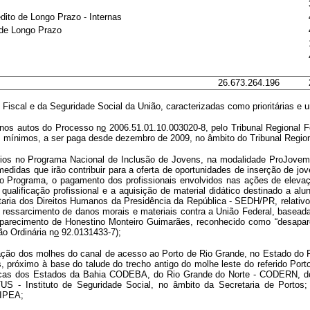
ito de Longo Prazo - Internas
de Longo Prazo
26.673.264.196
scal e da Seguridade Social da União, caracterizadas como prioritárias e ur
a nos autos do Processo n
o
2006.51.01.10.003020-8, pelo Tribunal Regional F
os mínimos, a ser paga desde dezembro de 2009, no âmbito do Tribunal Region
iários no Programa Nacional de Inclusão de Jovens, na modalidade ProJove
idas que irão contribuir para a oferta de oportunidades de inserção de jov
o Programa, o pagamento dos profissionais envolvidos nas ações de elevaçã
e qualificação profissional e a aquisição de material didático destinado a a
taria dos Direitos Humanos da Presidência da República - SEDH/PR, relativo
om ressarcimento de danos morais e materiais contra a União Federal, basea
parecimento de Honestino Monteiro Guimarães, reconhecido como “desaparec
ão Ordinária n
o
92.0131433-7);
eração dos molhes do canal de acesso ao Porto de Rio Grande, no Estado do
s, próximo à base do talude do trecho antigo do molhe leste do referido Por
s Docas dos Estados da Bahia CODEBA, do Rio Grande do Norte - CODERN, 
US - Instituto de Seguridade Social, no âmbito da Secretaria de Portos
 IPEA;