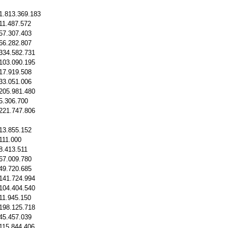
1.813.369.183
11.487.572
57.307.403
66.282.807
334.582.731
103.090.195
17.919.508
33.051.006
205.981.480
5.306.700
221.747.806
13.855.152
111.000
8.413.511
67.009.780
49.720.685
141.724.994
104.404.540
11.945.150
198.125.718
45.457.039
115.844.406