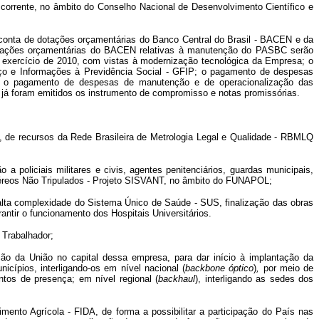
io corrente, no âmbito do Conselho Nacional de Desenvolvimento Científico e
 conta de dotações orçamentárias do Banco Central do Brasil - BACEN e da
dotações orçamentárias do BACEN relativas à manutenção do PASBC serão
o exercício de 2010, com vistas à modernização tecnológica da Empresa; o
ço e Informações à Previdência Social - GFIP; o pagamento de despesas
ção; o pagamento de despesas de manutenção e de operacionalização das
s já foram emitidos os instrumento de compromisso e notas promissórias.
ia, de recursos da Rede Brasileira de Metrologia Legal e Qualidade - RBMLQ
policiais militares e civis, agentes penitenciários, guardas municipais,
 Aéreos Não Tripulados - Projeto SISVANT, no âmbito do FUNAPOL;
 alta complexidade do Sistema Único de Saúde - SUS, finalização das obras
ntir o funcionamento dos Hospitais Universitários.
 Trabalhador;
ção da União no capital dessa empresa, para dar início à implantação da
cípios, interligando-os em nível nacional (
backbone óptico
)
,
por meio de
ntos de presença; em nível regional (
backhaul
), interligando as sedes dos
mento Agrícola - FIDA, de forma a possibilitar a participação do País nas