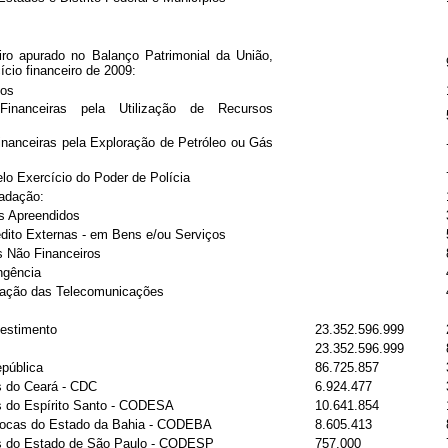
eiro apurado no Balanço Patrimonial da União,
ício financeiro de 2009:
ios
inanceiras pela Utilização de Recursos
anceiras pela Exploração de Petróleo ou Gás
lo Exercício do Poder de Polícia
adação:
s Apreendidos
dito Externas - em Bens e/ou Serviços
s Não Financeiros
ngência
zação das Telecomunicações
estimento
23.352.596.999
23.352.596.999
pública
86.725.857
 do Ceará - CDC
6.924.477
 do Espírito Santo - CODESA
10.641.854
ocas do Estado da Bahia - CODEBA
8.605.413
 do Estado de São Paulo - CODESP
757.000