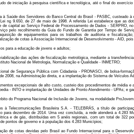
udo de iniciação à pesquisa científica e tecnológica, até o final do exercíc
ia à Saúde dos Servidores do Banco Central do Brasil - PASBC, custeado à
Lei n
o
9.650, de 27 de maio de 1998. A referida Lei estabelece que as 
porte de capital ao Serviço Federal de Processamento de Dados - SERPRO, n
viço pelo recolhimento da Guia do Fundo de Garantia por Tempo de Servi
 aquisição de equipamentos para os trabalhos de auditoria e fiscaliza
gralização de cotas à Associação Internacional de Desenvolvimento - AID, poi
ticos para a educação de jovens e adultos;
 viabilização das ações de fiscalização metrológica, mediante a transferênc
stituto Nacional de Metrologia, Normalização e Qualidade - INMETRO;
ional de Segurança Pública com Cidadania - PRONASCI, de bolsa-formação a 
 de 2008, na Administração direta, e a implantação do Sistema de Veículos
icamentos excepcionais de alto custo, custeio dos procedimentos de média e
pedia - INTO e implantação de Unidades de Pronto Atendimento - UPAs; e gara
 âmbito do Programa Nacional de Inclusão de Jovens, na modalidade ProJovem
os à Telecomunicações Brasileira S.A. - TELEBRÁS, a título de participa
to para dezembro de 2014. Uma vez concluída, a rede atenderá a 4.283 Muni
trica e de gás, distribuídas em 5 anéis regionais, com um total de 322 po
 de pontos de governo e à população dos 4.283 Municípios;
ação de cotas devidas pelo Brasil ao Fundo Internacional para o Desenvolvi