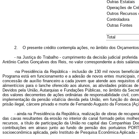
Outras Estatais
Operações de Créd
Outros Recursos 
Controladora
Outras Fontes
Total
2. O presente crédito contempla ações, no âmbito dos Orçamentos Fi
- na Justiça do Trabalho - cumprimento da decisão judicial proferid
Antônio Carlos Gonçalves dos Reis, no valor correspondente a dois salári
-na Presidência da República - inclusão de 130 mil novos benefic
Programa está em funcionamento e a adesão de novos entes municipais, med
concessão de auxílio financeiro a cada jovem que atende aos requisitos d
alimentícios para o lanche oferecido aos alunos, as atividades práticas d
Devidos pela União, Autarquias e Fundações Públicas, no âmbito da Secre
dos valores decorrentes de ações ordinárias de responsabilidade civil, c
implementação da pensão vitalícia devida pela União, em função do desa
prisão ilegal, cárcere privado e morte de Fernando Augusto da Fonseca (Aç
- ainda na Presidência da República, realização de obras de recup
das cavas resultantes da erosão no interior do canal formado pelos molhe
recursos, a título de participação da União no capital das Companhia
contribuições em atraso junto ao fundo de pensão dos portuários PORT
socioeconômica aplicada, pelo Instituto de Pesquisa Econômica Aplicada -