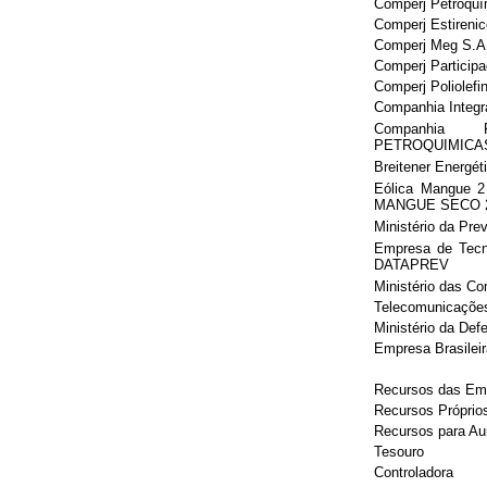
Comperj Petroqu
Comperj Estireni
Comperj Meg S.
Comperj Particip
Comperj Poliolef
Companhia Integr
Companhia 
PETROQUIMICA
Breitener Energé
Eólica Mangue 2 
MANGUE SECO 
Ministério da Pre
Empresa de Tecno
DATAPREV
Ministério das C
Telecomunicações
Ministério da Def
Empresa Brasileir
Recursos das Emp
Recursos Próprio
Recursos para Au
Tesouro
Controladora