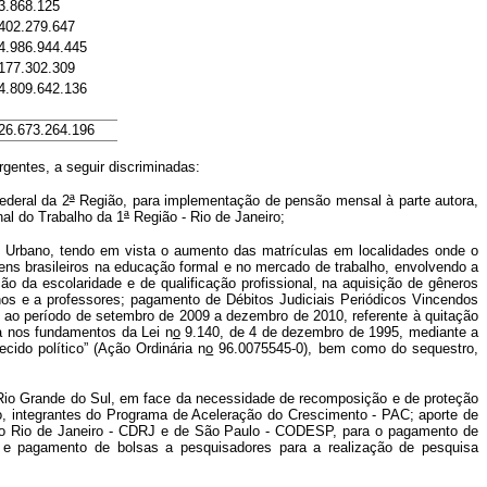
3.868.125
402.279.647
4.986.944.445
177.302.309
4.809.642.136
26.673.264.196
gentes, a seguir discriminadas:
ederal da 2
ª
Região, para implementação de pensão mensal à parte autora,
al do Trabalho da 1
ª
Região - Rio de Janeiro;
m Urbano, tendo em vista o aumento das matrículas em localidades onde o
ens brasileiros na educação formal e no mercado de trabalho, envolvendo a
o da escolaridade e de qualificação profissional, na aquisição de gêneros
lunos e a professores; pagamento de Débitos Judiciais Periódicos Vincendos
 ao período de setembro de 2009 a dezembro de 2010, referente à quitação
da nos fundamentos da Lei n
o
9.140, de 4 de dezembro de 1995, mediante a
ido político” (Ação Ordinária n
o
96.0075545-0), bem como do sequestro,
 Rio Grande do Sul, em face da necessidade de recomposição e de proteção
to, integrantes do Programa de Aceleração do Crescimento - PAC; aporte de
do Rio de Janeiro - CDRJ e de São Paulo - CODESP, para o pagamento de
; e pagamento de bolsas a pesquisadores para a realização de pesquisa