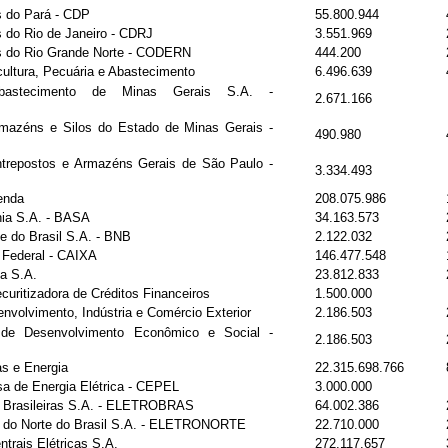
 do Pará - CDP
55.800.944
do Rio de Janeiro - CDRJ
3.551.969
 do Rio Grande Norte - CODERN
444.200
icultura, Pecuária e Abastecimento
6.496.639
bastecimento de Minas Gerais S.A. -
2.671.166
mazéns e Silos do Estado de Minas Gerais -
490.980
trepostos e Armazéns Gerais de São Paulo -
3.334.493
enda
208.075.986
ia S.A. - BASA
34.163.573
e do Brasil S.A. - BNB
2.122.032
Federal - CAIXA
146.477.548
a S.A.
23.812.833
uritizadora de Créditos Financeiros
1.500.000
envolvimento, Indústria e Comércio Exterior
2.186.503
 de Desenvolvimento Econômico e Social -
2.186.503
as e Energia
22.315.698.766
sa de Energia Elétrica - CEPEL
3.000.000
as Brasileiras S.A. - ELETROBRAS
64.002.386
as do Norte do Brasil S.A. - ELETRONORTE
22.710.000
rais Elétricas S.A.
272.117.657