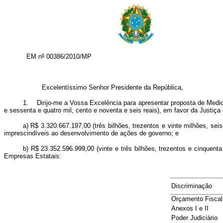
EM n
º
00386/2010/MP
Excelentíssimo Senhor Presidente da República,
1. Dirijo-me a Vossa Excelência para apresentar proposta de Medida 
e sessenta e quatro mil, cento e noventa e seis reais), em favor da Justiç
a) R$ 3.320.667.197,00 (três bilhões, trezentos e vinte milhões, se
imprescindíveis ao desenvolvimento de ações de governo; e
b) R$ 23.352.596.999,00 (vinte e três bilhões, trezentos e cinquent
Empresas Estatais:
Discriminação
Orçamento Fiscal
Anexos I e II
Poder Judiciário