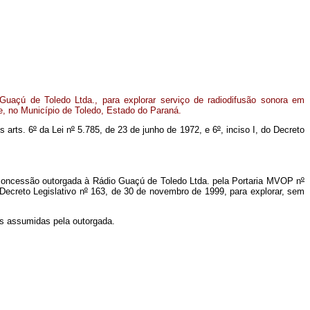
uaçú de Toledo Ltda., para explorar serviço de radiodifusão sonora em
e, no Município de Toledo, Estado do Paraná.
s arts. 6
º
da Lei n
º
5.785, de 23 de junho de 1972, e 6
º
, inciso I, do Decreto
oncessão outorgada à Rádio Guaçú de Toledo Ltda. pela Portaria MVOP n
º
Decreto Legislativo n
º
163, de 30 de novembro de 1999, para explorar, sem
es assumidas pela outorgada.