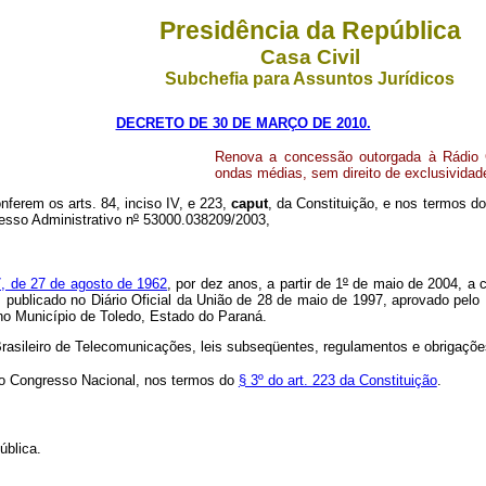
Presidência da República
Casa Civil
Subchefia para Assuntos Jurídicos
DECRETO DE 30 DE MARÇO DE 2010.
Renova a concessão outorgada à Rádio G
ondas médias, sem direito de exclusividad
nferem os arts. 84, inciso IV, e 223,
caput
, da Constituição, e nos termos do
esso Administrativo n
º
53000.038209/2003,
17, de 27 de agosto de 1962
, por dez anos, a partir de 1
º
de maio de 2004, a c
, publicado no Diário Oficial da União de 28 de maio de 1997, aprovado pelo 
 no Município de Toledo, Estado do Paraná.
Brasileiro de Telecomunicações, leis subseqüentes, regulamentos e obrigaçõ
do Congresso Nacional, nos termos do
§ 3º do art. 223 da Constituição
.
ública.