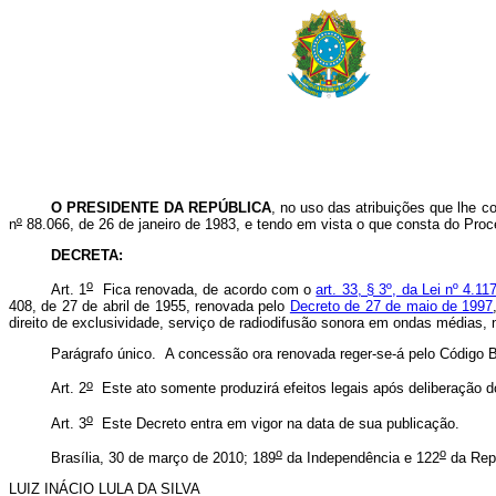
O PRESIDENTE DA REPÚBLICA
, no uso das atribuições que lhe co
n
º
88.066, de 26 de janeiro de 1983, e tendo em vista o que consta do Proc
DECRETA:
o
Art. 1
Fica renovada, de acordo com o
art. 33, § 3º, da Lei nº 4.1
408, de 27 de abril de 1955, renovada pelo
Decreto de 27 de maio de 1997
direito de exclusividade, serviço de radiodifusão sonora em ondas médias,
Parágrafo único. A concessão ora renovada reger-se-á pelo Código 
o
Art. 2
Este ato somente produzirá efeitos legais após deliberação 
o
Art. 3
Este Decreto entra em vigor na data de sua publicação.
o
o
Brasília, 30 de março de 2010; 189
da Independência e 122
da Rep
LUIZ INÁCIO LULA DA SILVA