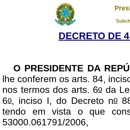
Pres
Subch
DECRETO DE 4
O PRESIDENTE DA REPÚ
lhe conferem os arts. 84, incis
o
nos termos dos arts. 6
da Le
o
o
6
, inciso I, do Decreto n
88
tendo em vista o que cons
53000.061791/2006,