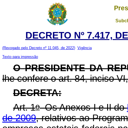
Pres
Subch
DECRETO Nº 7.417, D
(Revogado pelo Decreto nº 11.045, de 2022)
Vigência
Texto para impressão
O
PRESIDENTE DA REP
lhe confere o art. 84, inciso VI
DECRETA:
o
Art. 1
Os Anexos I e II do
de 2009
, relativos ao Progr