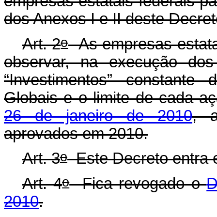
empresas estatais federais p
dos Anexos I e II deste Decret
o
Art. 2
As empresas estatais
observar, na execução dos 
“Investimentos” constante
Globais e o limite de cada 
26 de janeiro de 2010
, a
aprovados em 2010.
o
Art. 3
Este Decreto entra e
o
Art. 4
Fica revogado o
D
2010
.