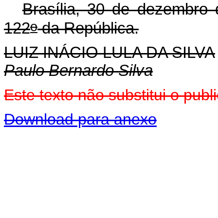
Brasília, 30 de dezembro
o
122
da República.
LUIZ INÁCIO LULA DA SILVA
Paulo Bernardo Silva
Este texto não substitui o pu
Download para anexo