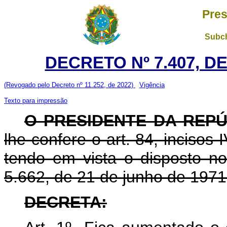
Pres
Subch
DECRETO Nº 7.407, D
(Revogado pelo Decreto nº 11.252, de 2022)
Vigência
Texto para impressão
O PRESIDENTE DA REP
lhe confere o art. 84, incisos 
tendo em vista o disposto no 
5.662, de 21 de junho de 1971
DECRETA: