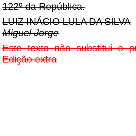
122º da República.
LUIZ INÁCIO LULA DA SILVA
Miguel Jorge
Este texto não substitui o
Edição extra