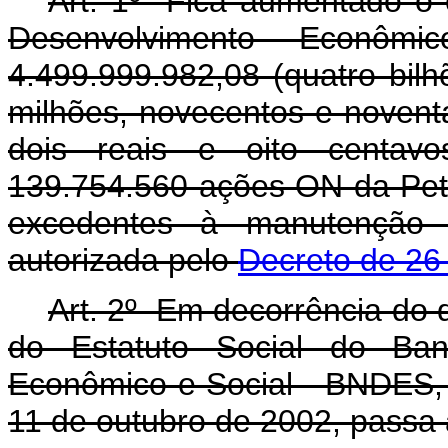
Art. 1º Fica aumentado o 
Desenvolvimento Econ
4.499.999.982,08 (quatro bil
milhões, novecentos e noventa
dois reais e oito centavo
139.754.560 ações ON da Pet
excedentes à manutenção d
autorizada pelo
Decreto de 26
Art. 2º Em decorrência do d
do Estatuto Social do Ban
Econômico e Social - BNDES, 
11 de outubro de 2002, passa 