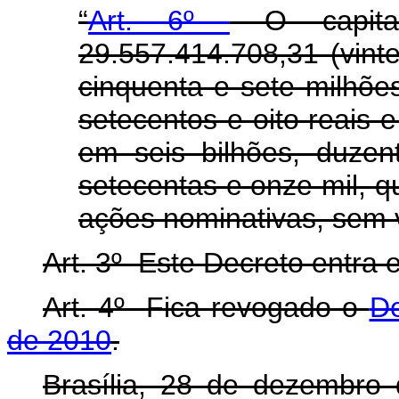
“
Art. 6º
O capit
29.557.414.708,31 (vint
cinquenta e sete milhões
setecentos e oito reais e
em seis bilhões, duzen
setecentas e onze mil, q
ações nominativas, sem v
Art. 3º Este Decreto entra 
Art. 4º Fica revogado o
De
de 2010
.
Brasília, 28 de dezembro