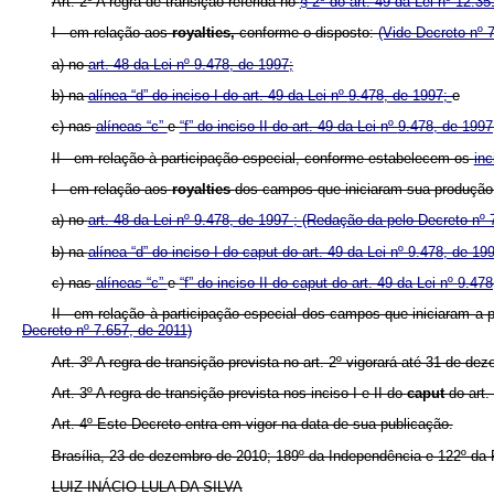
Art. 2º A regra de transição referida no
§ 2º do art. 49 da Lei nº 12.3
I - em relação aos
royalties,
conforme o disposto:
(Vide Decreto nº 
a) no
art. 48 da Lei nº 9.478, de 1997;
b) na
alínea “d” do inciso I do art. 49 da Lei
nº
9.478, de 1997;
e
c) nas
alíneas “c”
e
“f” do inciso II do art. 49 da Lei
nº
9.478, de 1997
II - em relação à participação especial, conforme estabelecem os
inc
I - em relação aos
royalties
dos campos que iniciaram sua produção 
a) no
art. 48 da Lei nº 9.478, de 1997 ;
(Redação da
pelo Decreto nº 
b) na
alínea “d” do inciso I do caput do art. 49 da Lei nº 9.478, de 19
c) nas
alíneas “c”
e
“f” do inciso II do caput do art. 49 da Lei nº 9.47
II - em relação à participação especial dos campos que iniciaram 
Decreto nº 7.657, de 2011)
Art. 3º A regra de transição prevista no art. 2º vigorará até 31 de d
Art. 3º A regra de transição prevista nos inciso I e II do
caput
do art
Art. 4º Este Decreto entra em vigor na data de sua publicação.
Brasília, 23 de dezembro de 2010; 189º da Independência e 122º da 
LUIZ INÁCIO LULA DA SILVA