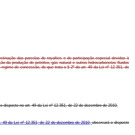
stinação das parcelas de royalties e de participação especial devidas à
ão da produção de petróleo, gás natural e outros hidrocarbonetos fluidos
 regime de concessão, de que trata o § 2º do art. 49 da Lei nº 12.351, de
 o disposto no art. 49 da Lei
nº 12.351, de 22 de dezembro de 2010,
t. 49 da Lei nº 12.351, de 22 de dezembro de 2010,
observará o disposto