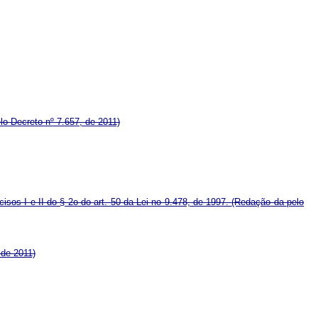
lo Decreto nº 7.657, de 2011)
ncisos I e II do § 2o do art. 50 da Lei no 9.478, de 1997.
(Redação da
pelo
 de 2011)