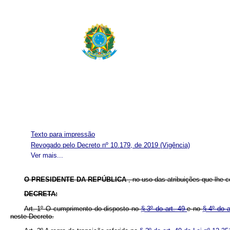
Texto para impressão
Revogado pelo Decreto nº 10.179, de 2019
(Vigência)
Ver mais...
O PRESIDENTE DA REPÚBLICA
, no uso das atribuições que lhe co
DECRETA:
Art. 1º O cumprimento do disposto no
§ 3º do art. 49
e no
§ 4º do 
neste Decreto.