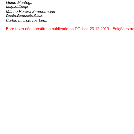
Guido Mantega
Miguel Jorge
Márcio Pereira Zimmermann
Paulo Bernardo Silva
Carlos E. Esteves Lima
Este texto não substitui o publicado no DOU de 23.12.2010 - Edição extr