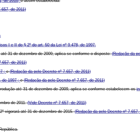
51, de 2010,
é assim estabelecida:
7.657, de 2011)
;
isos I e II do § 2º do art. 50 da Lei
nº
9.478, de 1997.
até 31 de dezembro de 2009, aplica-se conforme o disposto:
(Redação da
pe
7.657, de 2011)
97 ;
e
(Redação da
pelo Decreto nº 7.657, de 2011)
8, de 1997 ;
e
(Redação da
pelo Decreto nº 7.657, de 2011)
a produção até 31 de dezembro de 2009, aplica-se conforme estabelecem os
i
ezembro de 2011.
(Vide Decreto nº 7.657, de 2011)
. 2º vigorará até 31 de dezembro de 2015.
(Redação da
pelo Decreto nº 7.657,
República.