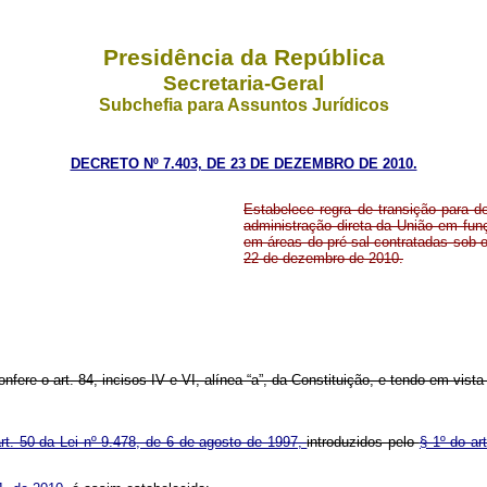
Presidência da República
Secretaria-Geral
Subchefia para Assuntos Jurídicos
DECRETO Nº 7.403, DE 23 DE DEZEMBRO DE 2010.
Estabelece regra de transição para de
administração direta da União em funç
em áreas do pré-sal contratadas sob o
22 de dezembro de 2010.
nfere o art. 84, incisos IV e VI, alínea “a”, da Constituição, e tendo em vista
art. 50 da Lei nº 9.478, de 6 de agosto de 1997,
introduzidos pelo
§ 1º do ar