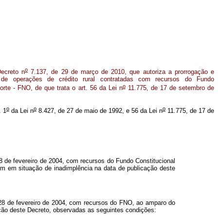
o
ecreto n
7.137, de 29 de março de 2010, que autoriza a prorrogação e
 de operações de crédito rural contratadas com recursos do Fundo
o
rte - FNO, de que trata o art. 56 da Lei n
11.775, de 17 de setembro de
o
o
o
. 1
da Lei n
8.427, de 27 de maio de 1992, e 56 da Lei n
11.775, de 17 de
8 de fevereiro de 2004, com recursos do Fundo Constitucional
m em situação de inadimplência na data de publicação deste
 28 de fevereiro de 2004, com recursos do FNO, ao amparo do
ão deste Decreto, observadas as seguintes condições: