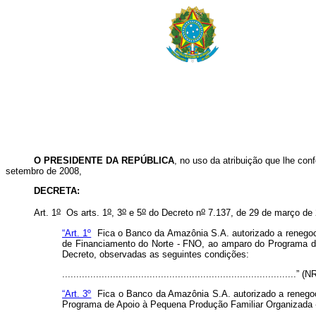
O PRESIDENTE DA REPÚBLICA
, no uso da atribuição que lhe conf
setembro de 2008,
DECRETA:
o
o
o
o
o
Art. 1
Os arts. 1
, 3
e 5
do Decreto n
7.137, de 29 de março de 
“Art. 1º
Fica o Banco da Amazônia S.A. autorizado a renegocia
de Financiamento do Norte - FNO, ao amparo do Programa de
Decreto, observadas as seguintes condições:
...................................................................................” (
“Art. 3º
Fica o Banco da Amazônia S.A. autorizado a renegocia
Programa de Apoio à Pequena Produção Familiar Organizada 