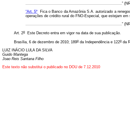
...................................................................................” (
“Art. 5º
Fica o Banco da Amazônia S.A. autorizado a renegoci
operações de crédito rural do FNO-Especial, que estejam em 
...................................................................................” (
o
Art. 2
Este Decreto entra em vigor na data de sua publicação.
o
o
Brasília, 6 de dezembro de 2010; 189
da Independência e 122
da R
LUIZ INÁCIO LULA DA SILVA
Guido Mantega
Joao Reis Santana Filho
Este texto não substitui o publicado no DOU de 7.12.2010