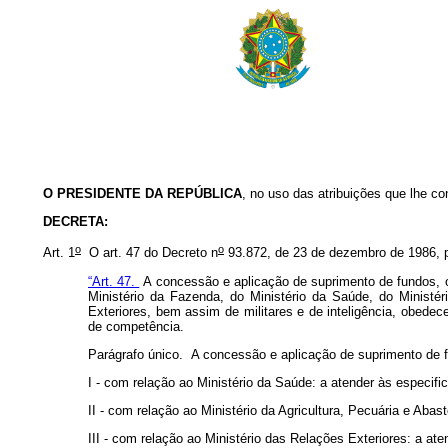
O PRESIDENTE DA REPÚBLICA
,
no uso das atribuições que lhe conf
DECRETA:
o
o
Art. 1
O art. 47 do Decreto n
93.872, de 23 de dezembro de 1986, p
“Art. 47.
A concessão e aplicação de suprimento de fundos, o
Ministério da Fazenda, do Ministério da Saúde, do Ministér
Exteriores, bem assim de militares e de inteligência, obed
de competência.
Parágrafo único. A concessão e aplicação de suprimento de 
I - com relação ao Ministério da Saúde: a atender às especifi
II - com relação ao Ministério da Agricultura, Pecuária e Aba
III - com relação ao Ministério das Relações Exteriores: a ate