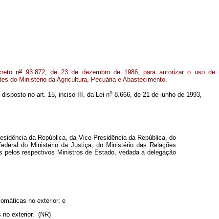
o
reto n
93.872, de 23 de dezembro de 1986, para autorizar o uso de
es do Ministério da Agricultura, Pecuária e Abastecimento.
o
disposto no art. 15, inciso III, da Lei n
8.666, de 21 de junho de 1993,
esidência da República, da Vice-Presidência da República, do
ederal do Ministério da Justiça, do Ministério das Relações
s pelos respectivos Ministros de Estado, vedada a delegação
omáticas no exterior; e
 no exterior.” (NR)