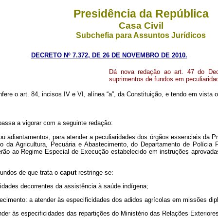
Presidência da República
Casa Civil
Subchefia para Assuntos Jurídicos
DECRETO Nº 7.372, DE 26 DE NOVEMBRO DE 2010.
Dá nova redação ao art. 47 do Dec
suprimentos de fundos em peculiaridad
ere o art. 84, incisos IV e VI, alínea “a”, da Constituição, e tendo em vista o 
assa a vigorar com a seguinte redação:
u adiantamentos, para atender a peculiaridades dos órgãos essenciais da Pr
io da Agricultura, Pecuária e Abastecimento, do Departamento de Polícia F
ecerão ao Regime Especial de Execução estabelecido em instruções aprovada
fundos de que trata o
caput
restringe-se:
cidades decorrentes da assistência à saúde indígena;
stecimento: a atender às especificidades dos adidos agrícolas em missões dipl
nder às especificidades das repartições do Ministério das Relações Exteriores