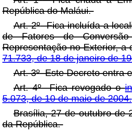
República do Maláui.
Art. 2
º
Fica incluída a local
de Fatores de Conversão
Representação no Exterior, a 
71.733, de 18 de janeiro de 1
Art. 3
º
Este Decreto entra e
Art. 4
º
Fica revogado o
i
5.073, de 10 de maio de 2004.
Brasília, 27 de outubro de
da República.