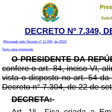
Pres
Subch
DECRETO Nº 7.349, D
(Revogado pelo Decreto nº 11.058, de 2022)
Texto para impressão
O PRESIDENTE DA REPÚ
confere o art. 84, inciso VI, a
vista o disposto no art. 54 d
Decreto n
°
7.304, de 22 de se
DECRETA:
Art. 1
º
Fica criada a Emba