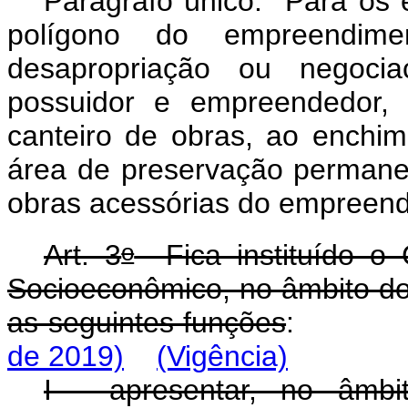
Parágrafo único. Para os e
polígono do empreendime
desapropriação ou negociaç
possuidor e empreendedor, 
canteiro de obras, ao enchim
área de preservação permane
obras acessórias do empreen
o
Art. 3
Fica instituído o C
Socioeconômico, no âmbito do
as seguintes funções
:
de 2019)
(Vigência)
I - apresentar, no âmbi