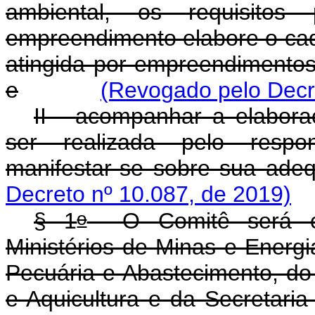
ambiental, os requisito
empreendimento elabore o ca
atingida por empreendimentos 
e
(Revogado pelo Decr
II - acompanhar a elabora
ser realizada pelo respo
manifestar-se sobre sua ade
Decreto nº 10.087, de 2019)
o
§ 1
O Comitê será com
Ministérios de Minas e Energi
Pecuária e Abastecimento, do
e Aquicultura e da Secretaria