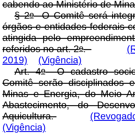
cabendo ao Ministério de Min
o
§ 2
O Comitê será integra
órgãos e entidades federais c
atingida pelo empreendimen
o
referidos no art. 2
.
(
2019)
(Vigência)
o
Art. 4
O cadastro socio
Comitê serão disciplinados 
Minas e Energia, do Meio Am
Abastecimento, do Desenvo
Aquicultura.
(Revogado
(Vigência)