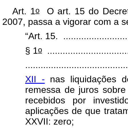
o
Art. 1
O art. 15 do Decre
2007, passa a vigorar com a 
“Art. 15. ...........................
o
§ 1
................................
........................................
XII -
nas liquidações d
remessa de juros sobre 
recebidos por investid
aplicações de que trata
XXVII: zero;