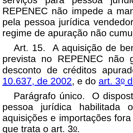
serviços para pessoa jurídi
REPENEC não impede a manut
pela pessoa jurídica vendedor
regime de apuração não cumul
Art. 15. A aquisição de b
prevista no REPENEC não ge
desconto de créditos apur
o
10.637, de 2002
, e do
art. 3
d
Parágrafo único. O dispos
pessoa jurídica habilitada 
aquisições e importações fo
o
que trata o art. 3
.