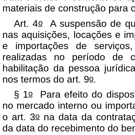
materiais de construção para o
o
Art. 4
A suspensão de que 
nas aquisições, locações e i
e importações de serviços,
realizadas no período de 
habilitação da pessoa jurídica 
o
nos termos do art. 9
.
o
§ 1
Para efeito do dispo
no mercado interno ou import
o
o art. 3
na data da contrata
da data do recebimento do be