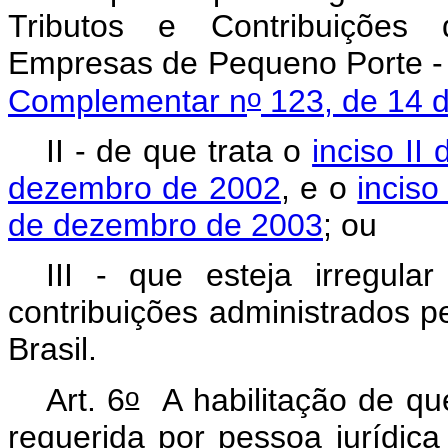
Tributos e Contribuições
Empresas de Pequeno Porte - 
o
Complementar n
123, de 14 
II - de que trata o
inciso II 
dezembro de 2002
, e o
inciso
de dezembro de 2003
; ou
III - que esteja irregul
contribuições administrados p
Brasil.
o
Art. 6
A habilitação de que 
requerida por pessoa jurídica d