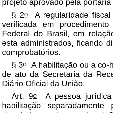
projeto aprovado pela portari
o
§ 2
A regularidade fiscal
verificada em procedimento
Federal do Brasil, em relaçã
esta administrados, ficando 
comprobatórios.
o
§ 3
A habilitação ou a co-h
de ato da Secretaria da Rece
Diário Oficial da União.
o
Art. 9
A pessoa jurídica d
habilitação separadamente 