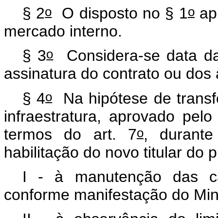
o
o
§ 2
O disposto no § 1
apl
mercado interno.
o
§ 3
Considera-se data da
assinatura do contrato ou dos 
o
§ 4
Na hipótese de transfe
infraestratura, aprovado pel
o
termos do art. 7
, durant
habilitação do novo titular do 
I - à manutenção das cara
conforme manifestação do Mini