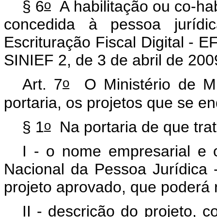
o
§ 6
A habilitação ou co-h
concedida à pessoa juríd
Escrituração Fiscal Digital - 
SINIEF 2, de 3 de abril de 20
o
Art. 7
O Ministério de Mi
portaria, os projetos que se e
o
§ 1
Na portaria de que tra
I - o nome empresarial e 
Nacional da Pessoa Jurídica -
projeto aprovado, que poderá
II - descrição do projeto,