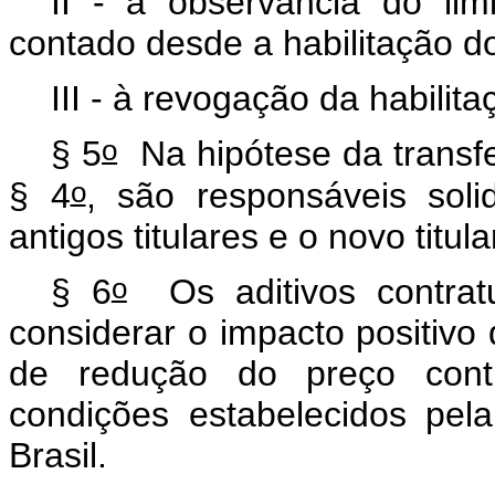
II - à observância do li
contado desde a habilitação do 
III - à revogação da habilita
o
§ 5
Na hipótese da transfer
o
§ 4
, são responsáveis soli
antigos titulares e o novo titul
o
§ 6
Os aditivos contrat
considerar o impacto positiv
de redução do preço cont
condições estabelecidos pel
Brasil.