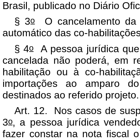
Brasil, publicado no Diário Ofi
o
§ 3
O cancelamento da ha
automático das co-habilitações
o
§ 4
A pessoa jurídica que t
cancelada não poderá, em re
habilitação ou à co-habilita
importações ao amparo d
destinados ao referido projeto
Art. 12. Nos casos de suspe
o
3
, a pessoa jurídica vended
fazer constar na nota fiscal