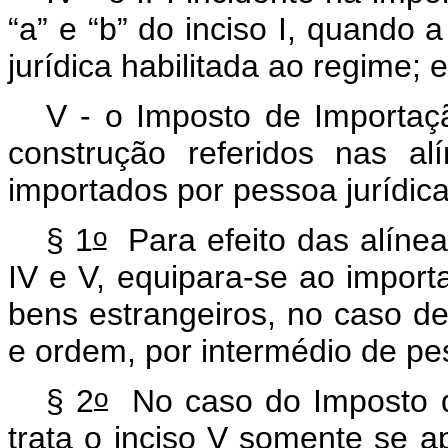
“a” e “b” do inciso I, quando 
jurídica habilitada ao regime; e
V - o Imposto de Importaç
construção referidos nas al
importados por pessoa jurídica
o
§ 1
Para efeito das alíneas 
IV e V, equipara-se ao import
bens estrangeiros, no caso de
e ordem, por intermédio de pe
o
§ 2
No caso do Imposto d
trata o inciso V somente se a