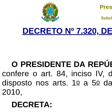
Pres
Subch
DECRETO Nº 7.320, D
O PRESIDENTE DA REPÚ
confere o art. 84, inciso IV,
o
o
disposto nos arts. 1
a 5
da
2010,
DECRETA: