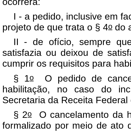
ocorrerá:
I - a pedido, inclusive em fa
o
projeto de que trata o § 4
do a
II - de ofício, sempre qu
satisfazia ou deixou de sati
cumprir os requisitos para hab
o
§ 1
O pedido de cancela
habilitação, no caso do in
Secretaria da Receita Federal 
o
§ 2
O cancelamento da hab
formalizado por meio de ato 