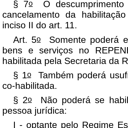
o
§ 7
O descumprimento d
cancelamento da habilitação
inciso II do art. 11.
o
Art. 5
Somente poderá efe
bens e serviços no REPENE
habilitada pela Secretaria da 
o
§ 1
Também poderá usufru
co-habilitada.
o
§ 2
Não poderá se habili
pessoa jurídica:
I - optante pelo Regime Es