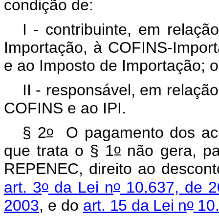
condição de:
I - contribuinte, em relaç
Importação, à COFINS-Importa
e ao Imposto de Importação; 
II - responsável, em relaçã
COFINS e ao IPI.
o
§ 2
O pagamento dos acré
o
que trata o § 1
não gera, par
REPENEC, direito ao descont
o
o
art. 3
da Lei n
10.637, de 2
o
2003
, e do
art. 15 da Lei n
10.