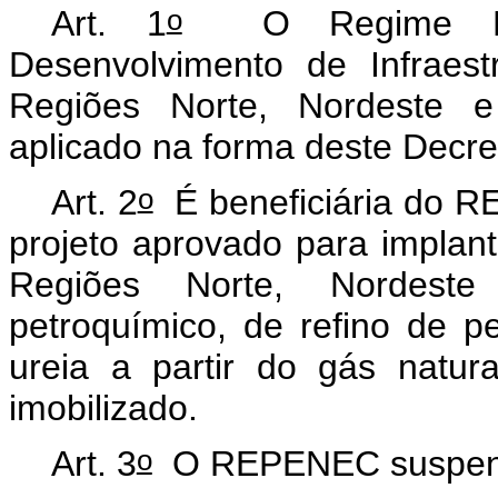
o
Art. 1
O Regime Espe
Desenvolvimento de Infraestr
Regiões Norte, Nordeste 
aplicado na forma deste Decre
o
Art. 2
É beneficiária do R
projeto aprovado para implant
Regiões Norte, Nordeste
petroquímico, de refino de 
ureia a partir do gás natur
imobilizado.
o
Art. 3
O REPENEC suspen