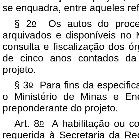
se enquadra, entre aqueles ref
o
§ 2
Os autos do process
arquivados e disponíveis no 
consulta e fiscalização dos ór
de cinco anos contados da 
projeto.
o
§ 3
Para fins da especifica
o Ministério de Minas e En
preponderante do projeto.
o
Art. 8
A habilitação ou c
requerida à Secretaria da Re