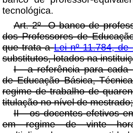
tecnológica.
Art. 2º O banco de profes
dos Professores de Educação
que trata a
Lei nº 11.784, d
substitutos, lotados na institu
I - a referência para cada
de Educação Básica, Técnica 
regime de trabalho de quaren
titulação no nível de mestrado;
II - os docentes efetivos 
em regime de vinte hor