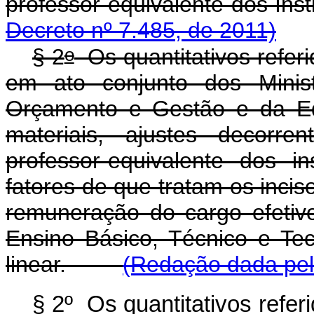
professor-equivalente dos Inst
Decreto nº 7.485, de 2011)
o
§ 2
Os quantitativos refer
em ato conjunto dos Minis
Orçamento e Gestão e da Ed
materiais, ajustes decor
professor-equivalente dos in
fatores de que tratam os inci
remuneração do cargo efetiv
Ensino Básico, Técnico e Tec
linear.
(Redação dada pel
§ 2º Os quantitativos refe