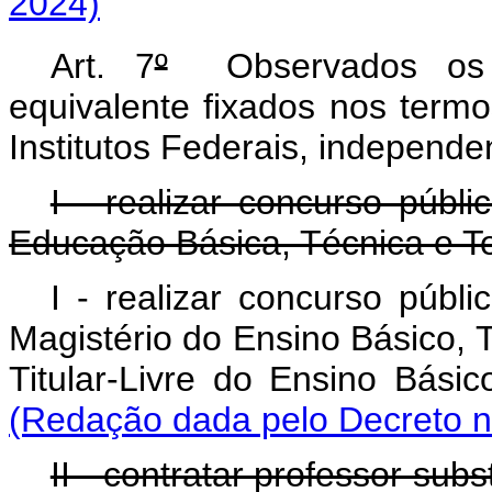
2024)
Art. 7
º
Observados os l
equivalente fixados nos termo
Institutos Federais, independe
I - realizar concurso públ
Educação Básica, Técnica e Te
I - realizar concurso públ
Magistério do Ensino Básico, 
Titular-Livre do Ensino Básic
(Redação dada pelo Decreto n
II - contratar professor su