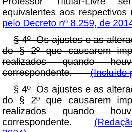
Professor Titular-Livre se
equivalentes aos respectivos 
pelo Decreto nº 8.259, de 201
§ 4º Os ajustes e as alteraç
do § 2º que causarem impa
realizados quando hou
correspondente.
(Incluído
§ 4º Os ajustes e as alteraç
do § 2º que causarem impa
realizados quando hou
correspondente.
(Redaçã