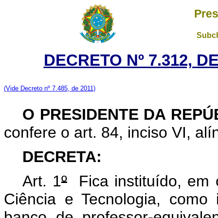
Pres
Subch
DECRETO Nº 7.312, D
(Vide Decreto nº 7.485, de 2011)
O PRESIDENTE DA REPÚ
confere o art. 84, inciso VI, al
DECRETA:
Art. 1
º
Fica instituído, em 
Ciência e Tecnologia, como 
banco de professor-equivale