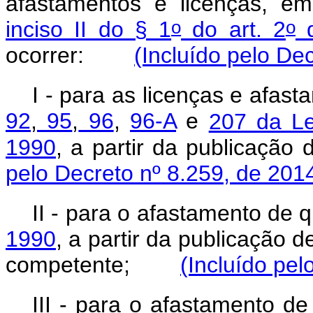
afastamentos e licenças, e
o
o
inciso II do § 1
do art. 2
d
ocorrer:
(Incluído pelo De
I - para as licenças e afas
92
,
95
,
96
,
96-A
e
207 da Le
1990
, a partir da publicação
pelo Decreto nº 8.259, de 201
II - para o afastamento de 
1990
, a partir da publicação 
competente;
(Incluído pel
III - para o afastamento de