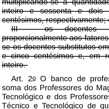
multiplicando-se a quantida
inteiro e sessenta e dois
centésimos, respectivamente; 
III - os docentes su
proporcionalmente aos fatores i
se os docentes substitutos em
e cinco centésimos e, em r
inteiro.
o
Art. 2
O banco de profess
soma dos Professores do Magi
Tecnológico e dos Professores
Técnico e Tecnológico de q