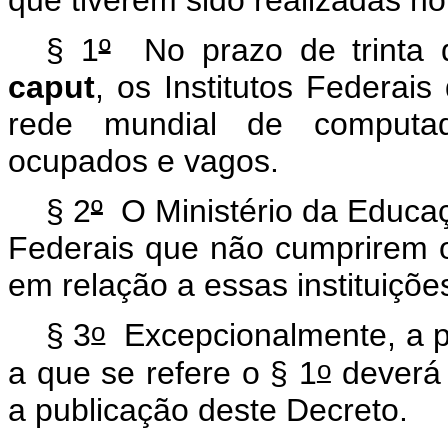
§ 1
º
No prazo de trinta d
caput
, os Institutos Federais
rede mundial de computad
ocupados e vagos.
§ 2
º
O Ministério da Educaçã
Federais que não cumprirem o
em relação a essas instituições
o
§ 3
Excepcionalmente, a pr
o
a que se refere o § 1
deverá 
a publicação deste Decreto.