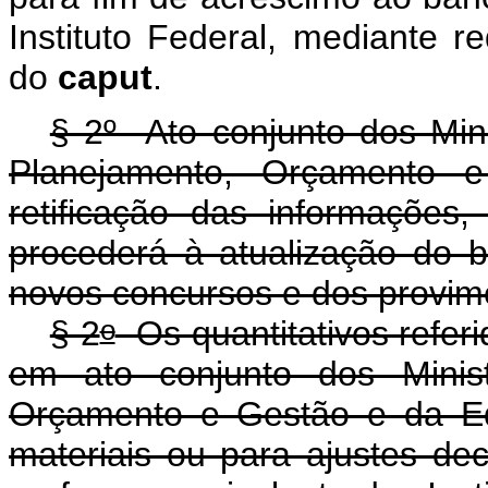
Instituto Federal, mediante r
do
caput
.
§ 2º Ato conjunto dos Min
Planejamento, Orçamento e
retificação das informaçõe
procederá à atualização do 
novos concursos e dos provim
o
§ 2
Os quantitativos refer
em ato conjunto dos Minis
Orçamento e Gestão e da Ed
materiais ou para ajustes d