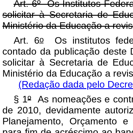
Art. 6º Os Institutos Feder
solicitar à Secretaria de Edu
Ministério da Educação a rev
o
Art. 6
Os institutos fede
contado da publicação deste 
solicitar à Secretaria de Edu
Ministério da Educação a rev
(Redação dada pelo Decret
§ 1
º
As nomeações e contra
de 2010, devidamente autoriz
Planejamento, Orçamento e 
para fim de acréscimo ao ban