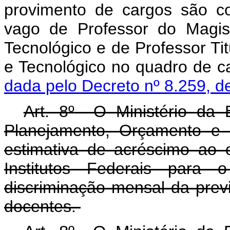
provimento de cargos são co
vago de Professor do Magis
Tecnológico e de Professor Tit
e Tecnológico no quadro de cad
dada pelo Decreto nº 8.259, d
Art. 8
º
O Ministério da E
Planejamento, Orçamento e 
estimativa de acréscimo ao
Institutos Federais para 
discriminação mensal da pre
docentes.