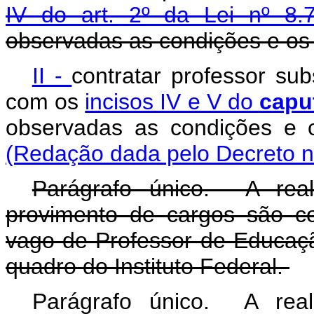
IV do art. 2º da Lei nº 8
observadas as condições e os 
II -
contratar professor sub
com os
incisos IV e V do
capu
observadas as condições e o 
(Redação dada pelo Decreto n
Parágrafo único. A real
provimento de cargos são co
vago de Professor de Educaçã
quadro do Instituto Federal.
Parágrafo único. A real