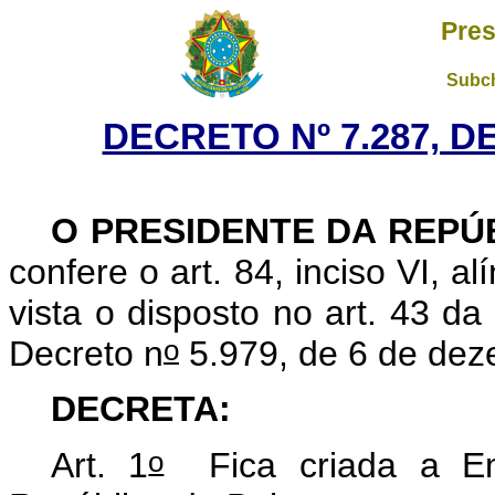
Pres
Subch
DECRETO Nº 7.287, D
O PRESIDENTE DA REPÚ
confere o art. 84, inciso VI, a
vista o disposto no art. 43 d
o
Decreto n
5.979, de 6 de dez
DECRETA:
o
Art. 1
Fica criada a Em