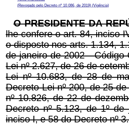
(Revogado pelo Decreto nº 10.086, de 2019)
(Vigência)
O PRESIDENTE DA REP
lhe confere o art. 84, inciso 
o disposto nos arts. 1.134, 1
de janeiro de 2002 - Código C
Lei nº 2.627, de 26 de setembr
Lei nº 10.683, de 28 de ma
Decreto-Lei nº 200, de 25 de 
nº 10.826, de 22 de dezembro
Decreto nº 5.123, de 1º de 
inciso I, e 58 do Decreto nº 