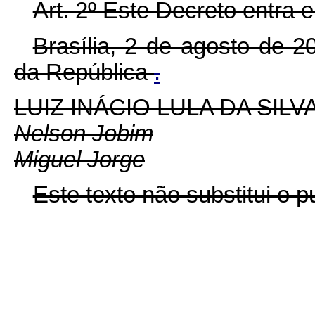
Art. 2º Este Decreto entra 
Brasília, 2 de agosto de 
da República
.
LUIZ INÁCIO LULA DA SILV
Nelson Jobim
Miguel Jorge
Este texto não substitui o