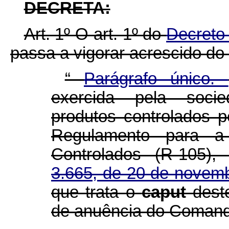
DECRETA:
Art. 1º O art. 1º do
Decreto 
passa a vigorar acrescido do 
“
Parágrafo único.
exercida pela socie
produtos controlados p
Regulamento para a 
Controlados (R-105)
3.665, de 20 de novem
que trata o
caput
dest
de anuência do Comando