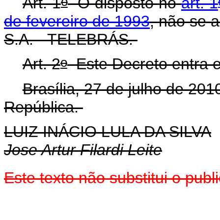
o
Art. 1
O disposto no
art. 1
de fevereiro de 1993
, não se 
S.A. - TELEBRÁS.
o
Art. 2
Este Decreto entra e
Brasília, 27 de julho de 201
República.
LUIZ INÁCIO LULA DA SILVA
Jose Artur Filardi Leite
Este texto não substitui o pu