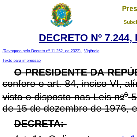
Pres
Subch
DECRETO Nº 7.244, 
(Revogado pelo Decreto nº 11.252, de 2022)
Vigência
Texto para impressão
O
PRESIDENTE DA REPÚ
confere o art. 84, inciso VI, a
s
o
vista o disposto nas Leis n
5
de 15 de dezembro de 1976, e
DECRETA: