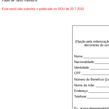
Paulo de Tarso Vannuchi
Este texto não substitui o publicado no DOU de 20.7.2010
(Opção pela indenização
decorrente do us
Nome:_______________
Nacionalidade:_______
Identidade:__________
CPF:________________
Número do Benefício (Le
Nome da mãe: _______
Endereço:___________
Telefone:____________
Eu
, acima denominado(a),