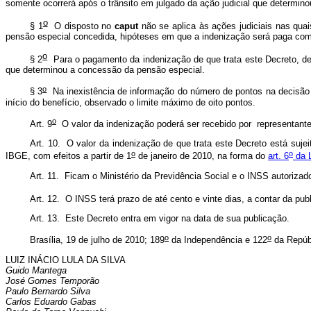
somente ocorrerá após o trânsito em julgado da ação judicial que determi
o
§ 1
O disposto no
caput
não se aplica às ações judiciais nas qua
pensão especial concedida, hipóteses em que a indenização será paga com b
o
§ 2
Para o pagamento da indenização de que trata este Decreto, dev
que determinou a concessão da pensão especial.
o
§ 3
Na inexistência de informação do número de pontos na decisão ju
início do benefício, observado o limite máximo de oito pontos.
o
Art. 9
O valor da indenização poderá ser recebido por representante
Art. 10. O valor da indenização de que trata este Decreto está suje
o
o
IBGE, com efeitos a partir de 1
de janeiro de 2010, na forma do
art. 6
da L
Art. 11. Ficam o Ministério da Previdência Social e o INSS autoriz
Art. 12. O INSS terá prazo de até cento e vinte dias, a contar da pu
Art. 13. Este Decreto entra em vigor na data de sua publicação.
o
o
Brasília, 19 de julho de 2010; 189
da Independência e 122
da Repúb
LUIZ INÁCIO LULA DA SILVA
Guido Mantega
José Gomes Temporão
Paulo Bernardo Silva
Carlos Eduardo Gabas