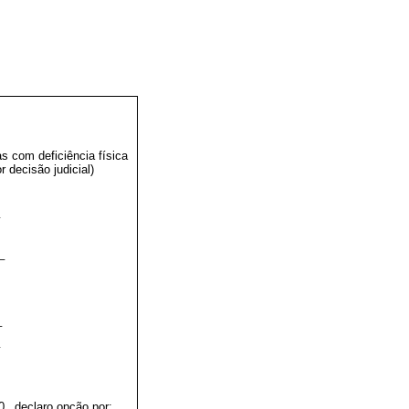
s com deficiência física
decisão judicial)
_
_
_
_
_
0,
declaro opção por: