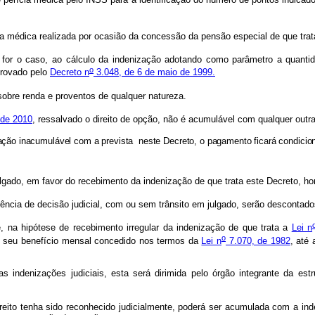
cia médica realizada por ocasião da concessão da pensão especial de que tra
r o caso, ao cálculo da indenização adotando como parâmetro a quantidad
o
provado pelo
Decreto n
3.048, de 6 de maio de 1999.
 sobre renda e proventos de qualquer natureza.
 de 2010
, ressalvado o direito de opção, não é acumulável com qualquer outr
zação inacumulável com a prevista neste Decreto, o pagamento ficará condici
 julgado, em favor do recebimento da indenização de que trata este Decreto, 
ência de decisão judicial, com ou sem trânsito em julgado, serão descontad
 na hipótese de recebimento irregular da indenização de que trata a
Lei n
o
r de seu benefício mensal concedido nos termos da
Lei n
7.070, de 1982
, até
ndenizações judiciais, esta será dirimida pelo órgão integrante da estr
direito tenha sido reconhecido judicialmente, poderá ser acumulada com a i