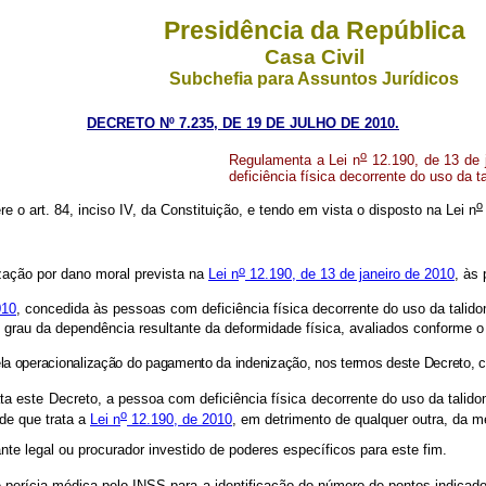
Presidência da República
Casa Civil
Subchefia para Assuntos Jurídicos
DECRETO Nº 7.235, DE 19 DE JULHO DE 2010.
o
Regulamenta a Lei n
12.190, de 13 de 
deficiência física decorrente do uso da t
o
re o art. 84, inciso IV, da Constituição, e tendo em vista o disposto na Lei n
o
ação por dano moral prevista na
Lei n
12.190, de 13 de janeiro de 2010
, às
010
, concedida às pessoas com deficiência física decorrente do uso da talid
o grau da dependência resultante da deformidade física, avaliados conforme 
ela operacionalização do pagamento da indenização, nos termos deste Decreto,
a este Decreto, a pessoa com deficiência física decorrente do uso da talid
o
de que trata a
Lei n
12.190, de 2010
, em detrimento de qualquer outra, da m
te legal ou procurador investido de poderes específicos para este fim.
erícia médica pelo INSS para a identificação do número de pontos indicador