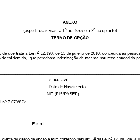
ANEXO
a
a
(expedir duas vias: a 1
ao INSS e a 2
ao optante)
TERMO DE OPÇÃO
o
 de que trata a Lei n
12.190, de 13 de janeiro de 2010, concedida às pessoa
o da talidomida, que percebam indenização de mesma natureza concedida por 
_______________________________________________________________
______________________ Estado civil:________________________________
_______________________ Data de Nascimento:________________________
_____________________ NIT (PIS/PASEP):___________________________
o
i n
7.070/82):___________________________________________________
________________________________________________________________
________________________________________________________________
_______________ E-mail: __________________________________________
o
o
 ciente do direito de opção a mim conferido pelo art. 5
da Lei n
12.190, de 201