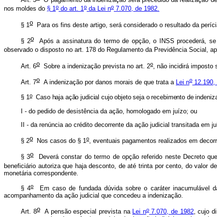
o
o
o
nos moldes do
§ 1
do art. 1
da Lei n
7.070, de 1982.
o
§ 1
Para os fins deste artigo, será considerado o resultado da perí
o
§ 2
Após a assinatura do termo de opção, o INSS procederá, se fo
observado o disposto no art. 178 do Regulamento da Previdência Social, a
o
o
Art. 6
Sobre a indenização prevista no art. 2
, não incidirá imposto
o
o
Art. 7
A indenização por danos morais de que trata a
Lei n
12.190,
o
§ 1
Caso haja ação judicial cujo objeto seja o recebimento de indeni
I - do pedido de desistência da ação, homologado em juízo; ou
II - da renúncia ao crédito decorrente da ação judicial transitada em
o
o
§ 2
Nos casos do § 1
, eventuais pagamentos realizados em decorr
o
§ 3
Deverá constar do termo de opção referido neste Decreto que,
beneficiário autoriza que haja desconto, de até trinta por cento, do valo
monetária correspondente.
o
§ 4
Em caso de fundada dúvida sobre o caráter inacumulável das i
acompanhamento da ação judicial que concedeu a indenização.
o
o
Art. 8
A pensão especial prevista na
Lei n
7.070, de 1982
, cujo 