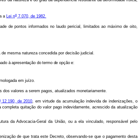
o
ta a
Lei n
7.070, de 1982.
e de pontos informados no laudo pericial, limitados ao máximo de oito,
a de mesma natureza concedida por decisão judicial.
onado à apresentação do termo de opção e:
homologada em juízo.
os dos valores a serem pagos, atualizados monetariamente.
o
12.190, de 2010
, em virtude da acumulação indevida de indenizações, o
 a completa quitação do valor pago indevidamente, acrescido da atualização
utura da Advocacia-Geral da União, ou a ela vinculado, responsável pelo
ndenização de que trata este Decreto, observando-se que o pagamento desta