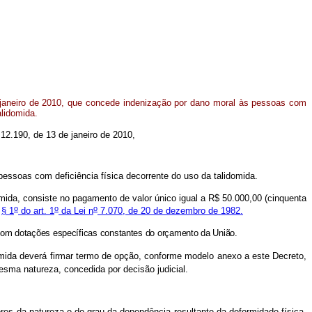
janeiro de 2010, que concede indenização por dano moral às pessoas com
alidomida.
12.190, de 13 de janeiro de 2010,
 pessoas com deficiência física decorrente do uso da talidomida.
omida, consiste no pagamento de valor único igual a R$ 50.000,00 (cinquenta
o
o
o
o
§ 1
do art. 1
da Lei n
7.070, de 20 de dezembro de 1982.
 com dotações específicas constantes do orçamento da União.
omida deverá firmar termo de opção, conforme modelo anexo a este Decreto,
esma natureza, concedida por decisão judicial.
es da natureza e do grau da dependência resultante da deformidade física,