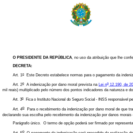
O PRESIDENTE DA REPÚBLICA
, no uso da atribuição que lhe confe
DECRETA:
o
Art. 1
Este Decreto estabelece normas para o pagamento da indeniz
o
o
Art. 2
A indenização por dano moral prevista na
Lei n
12.190, de 2
mil reais) multiplicado pelo número dos pontos indicadores da natureza e d
o
Art. 3
Fica o Instituto Nacional do Seguro Social - INSS responsável p
o
Art. 4
Para o recebimento da indenização por dano moral de que trat
declarando sua escolha pelo recebimento da indenização por danos morais 
Parágrafo único. O termo de opção poderá ser firmado por representan
o
Art. 5
O pagamento da indenização será precedido da realização de p