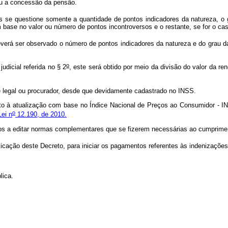
nou a concessão da pensão.
is se questione somente a quantidade de pontos indicadores da natureza, o 
ase no valor ou número de pontos incontroversos e o restante, se for o cas
erá ser observado o número de pontos indicadores da natureza e do grau da d
o
dicial referida no § 2
, este será obtido por meio da divisão do valor da re
 legal ou procurador, desde que devidamente cadastrado no INSS.
ito à atualização com base no Índice Nacional de Preços ao Consumidor - INP
o
ei n
12.190, de 2010.
ados a editar normas complementares que se fizerem necessárias ao cumprim
blicação deste Decreto, para iniciar os pagamentos referentes às indenizaçõe
lica.