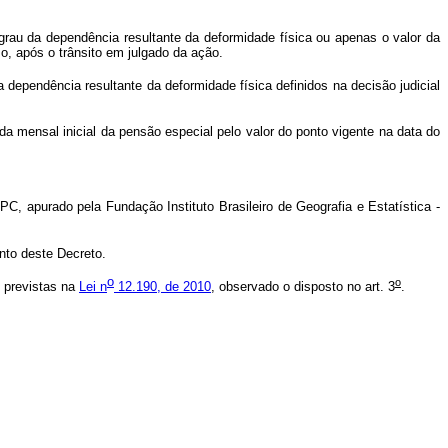
grau da dependência resultante da deformidade física ou apenas o valor da
o, após o trânsito em julgado da ação.
ependência resultante da deformidade física definidos na decisão judicial
nda mensal inicial da pensão especial pelo valor do ponto vigente na data do
C, apurado pela Fundação Instituto Brasileiro de Geografia e Estatística -
ento deste Decreto.
o
o
s previstas na
Lei n
12.190, de 2010
, observado o disposto no art. 3
.