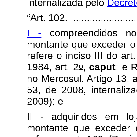
internalizada pelo
Decret
“Art. 102. ..........................
I -
compreendidos no
montante que exceder o l
refere o inciso III do ar
o
1984, art. 2
,
caput
; e 
no Mercosul, Artigo 13,
53, de 2008, internaliz
2009); e
II - adquiridos em lo
montante que exceder 