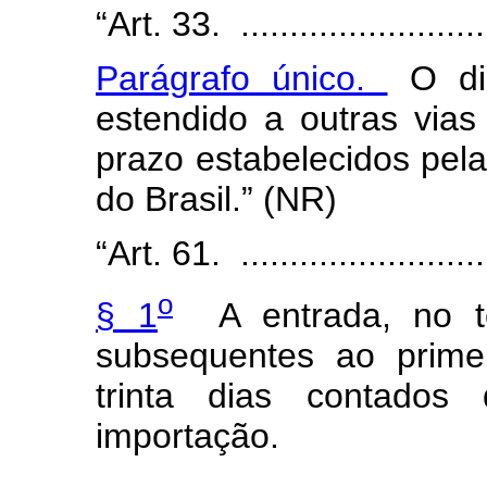
“
Art. 33. ...........................
Parágrafo único.
O di
estendido a outras vias
prazo estabelecidos pela
do Brasil.” (NR)
“Art. 61. ...........................
o
§ 1
A entrada, no ter
subsequentes ao prime
trinta dias contados
importação.