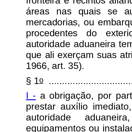
fronteira e recintos al
áreas nas quais se au
mercadorias, ou embarq
procedentes do exter
autoridade aduaneira te
que ali exerçam suas atr
1966, art. 35).
o
§ 1
................................
I -
a obrigação, por par
prestar auxílio imediat
autoridade aduaneira,
equipamentos ou instalaç