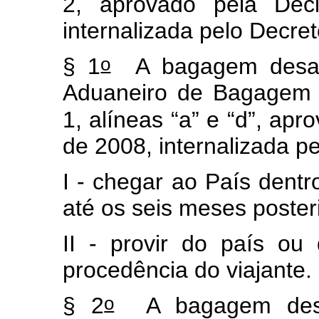
2, aprovado pela De
internalizada pelo Decret
o
§ 1
A bagagem desac
Aduaneiro de Bagagem n
1, alíneas “a” e “d”, ap
de 2008, internalizada p
I - chegar ao País dentr
até os seis meses poster
II - provir do país o
procedência do viajante.
o
§ 2
A bagagem desa