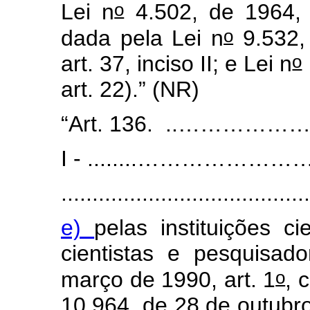
o
Lei n
4.502, de 1964, 
o
dada pela Lei n
9.532,
o
art. 37, inciso II; e Lei n
art. 22).”
(NR)
“Art. 136. ..………………….........
I - ........………………………........
........................................
e)
pelas instituições ci
cientistas e pesquisado
o
março de 1990, art. 1
, 
10.964, de 28 de outubro