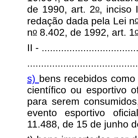
o
de 1990, art. 2
, inciso
redação dada pela Lei n
o
n
8.402, de 1992, art. 1
II - ..................................
........................................
s)
bens recebidos como 
científico ou esportivo o
para serem consumidos, 
evento esportivo ofici
11.488, de 15 de junho d