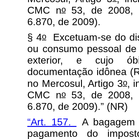
o
CMC n
53, de 2008, i
6.870, de 2009).
o
§ 4
Excetuam-se do dis
ou consumo pessoal de r
exterior, e cujo ó
documentação idônea (
o
no Mercosul, Artigo 3
, 
o
CMC n
53, de 2008, i
6.870, de 2009).” (NR)
“Art. 157.
A bagagem a
pagamento do imposto