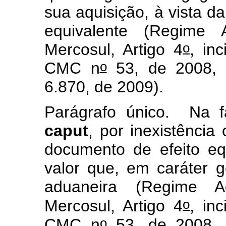
sua aquisição, à vista d
equivalente (Regime
o
Mercosul, Artigo 4
, in
o
CMC n
53, de 2008, i
6.870, de 2009).
Parágrafo único. Na f
caput
, por inexistência
documento de efeito eq
valor que, em caráter g
aduaneira (Regime 
o
Mercosul, Artigo 4
, in
o
CMC n
53, de 2008, i