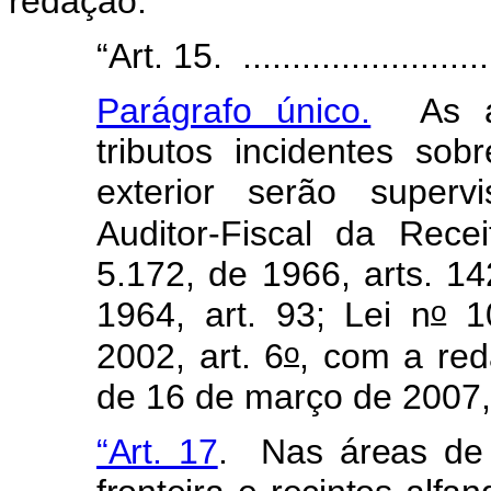
redação:
“Art. 15. ...........................
Parágrafo único.
As ati
tributos incidentes so
exterior serão superv
Auditor-Fiscal da Rece
5.172, de 1966, arts. 14
o
1964, art. 93; Lei n
10
o
2002, art. 6
, com a red
de 16 de março de 2007, 
“Art. 17
. Nas áreas de 