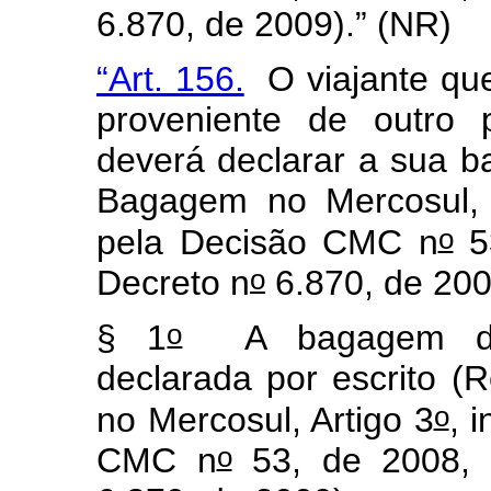
6.870, de 2009).” (NR)
“Art. 156.
O viajante que 
proveniente de outro 
deverá declarar a sua 
Bagagem no Mercosul, 
o
pela Decisão CMC n
53
o
Decreto n
6.870, de 20
o
§ 1
A bagagem des
declarada por escrito 
o
no Mercosul, Artigo 3
, 
o
CMC n
53, de 2008, i