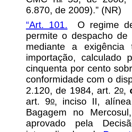
6.870, de 2009).” (NR)
“Art. 101.
O regime de 
permite o despacho de
mediante a exigência
importação, calculado 
cinquenta por cento sob
conformidade com o dispo
o
2.120, de 1984, art. 2
,
o
art. 9
, inciso II, alín
Bagagem no Mercosul, 
aprovado pela Deci