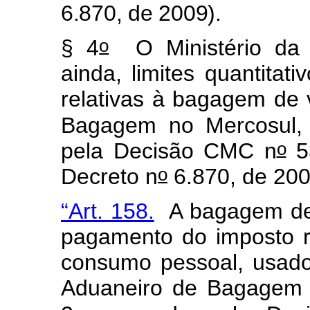
6.870, de 2009).
o
§ 4
O Ministério da F
ainda, limites quantitat
relativas à bagagem de 
Bagagem no Mercosul, 
o
pela Decisão CMC n
53
o
Decreto n
6.870, de 200
“Art. 158.
A bagagem des
pagamento do imposto r
consumo pessoal, usados
Aduaneiro de Bagagem n