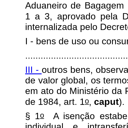
Aduaneiro de Bagagem n
1 a 3, aprovado pela 
internalizada pelo Decret
I - bens de uso ou cons
........................................
III -
outros bens, observad
de valor global, os term
em ato do Ministério da
o
de 1984, art. 1
,
caput
).
o
§ 1
A isenção estabel
individual e intransf