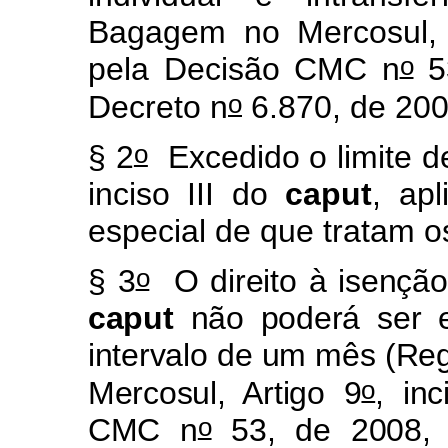
Bagagem no Mercosul, 
o
pela Decisão CMC n
53
o
Decreto n
6.870, de 20
o
§ 2
Excedido o limite de
inciso III do
caput
, ap
especial de que tratam o
o
§ 3
O direito à isenção 
caput
não poderá ser e
intervalo de um mês (R
o
Mercosul, Artigo 9
, in
o
CMC n
53, de 2008, i