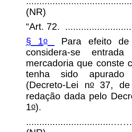
.......................................
(NR)
“Art. 72. ...........................
o
§ 1
Para efeito de 
considera-se entrada
mercadoria que conste c
tenha sido apurado 
o
(Decreto-Lei n
37, de 
redação dada pelo Decr
o
1
).
.................................……..