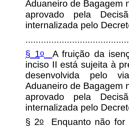
Aduaneiro de Bagagem no 
aprovado pela Deci
internalizada pelo Decret
.......................................
o
§ 1
A fruição da isen
inciso II está sujeita à 
desenvolvida pelo vi
Aduaneiro de Bagagem no 
aprovado pela Deci
internalizada pelo Decret
o
§ 2
Enquanto não for c