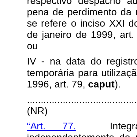
respectivo despacho a
pena de perdimento da 
se refere o inciso XXI d
de janeiro de 1999, art
ou
IV - na data do regist
temporária para utilizaç
1996, art. 79,
caput
).
.......................................
(NR)
“Art. 77.
Integram