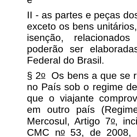
II - as partes e peças do
exceto os bens unitários,
isenção, relacionados
poderão ser elaborada
Federal do Brasil.
o
§ 2
Os bens a que se re
no País sob o regime d
que o viajante compro
em outro país (Regim
o
Mercosul, Artigo 7
, in
o
CMC n
53, de 2008, i