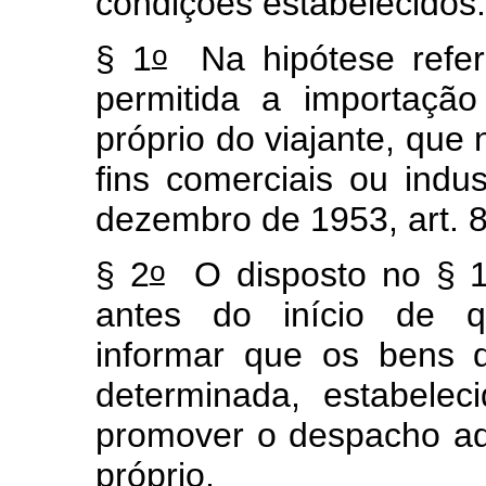
condições estabelecidos
o
§ 1
Na hipótese referi
permitida a importaçã
próprio do viajante, que 
fins comerciais ou indust
dezembro de 1953, art. 
o
§ 2
O disposto no § 
antes do início de qu
informar que os bens d
determinada, estabele
promover o despacho a
próprio.