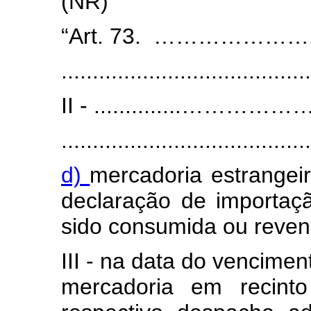
(NR)
“Art. 73. …………………............
........................................
II - ..............……………………...
........................................
d)
mercadoria estrangei
declaração de importaç
sido consumida ou revend
III - na data do vencime
mercadoria em recinto