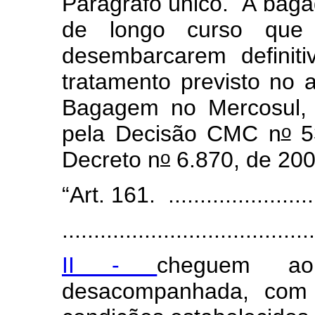
Parágrafo único. À baga
de longo curso que 
desembarcarem definit
tratamento previsto no 
Bagagem no Mercosul, A
o
pela Decisão CMC n
53
o
Decreto n
6.870, de 200
“Art. 161. ..........................
........................................
II -
cheguem a
desacompanhada, com 