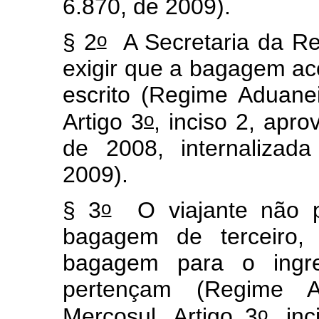
6.870, de 2009).
o
§ 2
A Secretaria da Rec
exigir que a bagagem a
escrito (Regime Aduan
o
Artigo 3
, inciso 2, ap
de 2008, internalizad
2009).
o
§ 3
O viajante não po
bagagem de terceiro, 
bagagem para o ingr
pertençam (Regime 
o
Mercosul, Artigo 3
, in