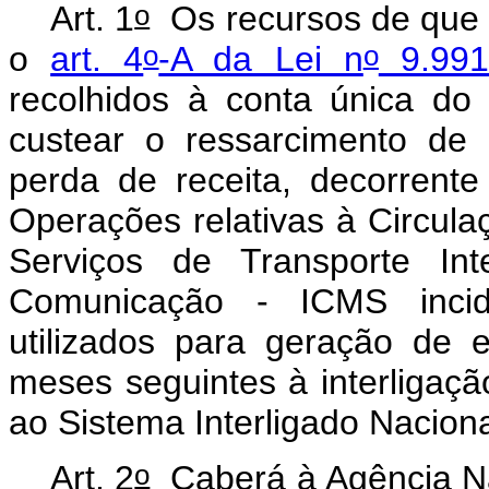
o
Art. 1
Os recursos de que 
o
o
o
art. 4
-A da Lei n
9.991
recolhidos à conta única do 
custear o ressarcimento de
perda de receita, decorrent
Operações relativas à Circul
Serviços de Transporte Int
Comunicação - ICMS incide
utilizados para geração de e
meses seguintes à interligaçã
ao Sistema Interligado Naciona
o
Art. 2
Caberá à Agência Nac