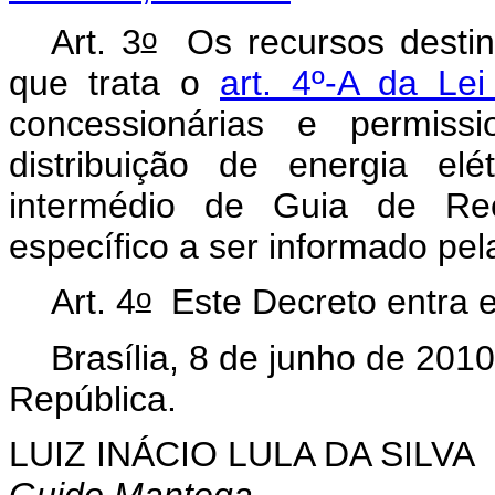
o
Art. 3
Os recursos destin
que trata o
art. 4º-A da Le
concessionárias e permissi
distribuição de energia elé
intermédio de Guia de Re
específico a ser informado p
o
Art. 4
Este Decreto entra e
Brasília, 8 de junho de 2010
República.
LUIZ INÁCIO LULA DA SILVA
Guido Mantega