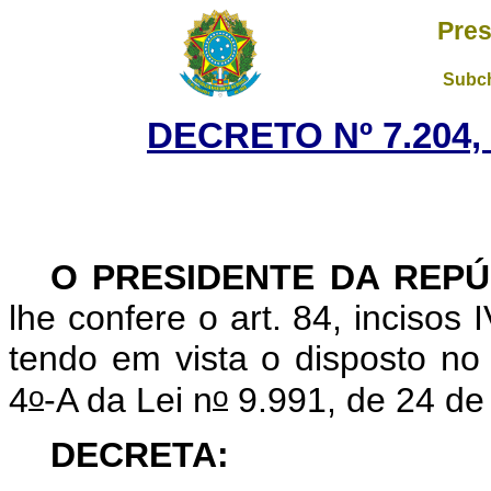
Pres
Subch
DECRETO Nº 7.204,
O PRESIDENTE DA REPÚ
lhe confere o art. 84, incisos 
tendo em vista o disposto no 
o
o
4
-A da Lei n
9.991, de 24 de 
DECRETA: