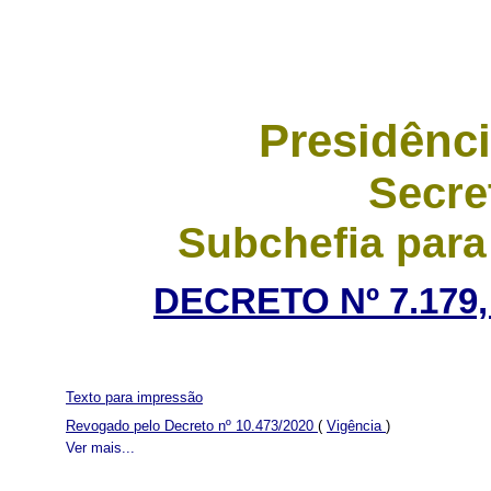
Presidênci
Secre
Subchefia para
DECRETO Nº 7.179,
Texto para impressão
Revogado pelo Decreto nº 10.473/2020
(
Vigência
)
Ver mais...