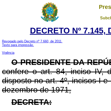
Pres
Subch
DECRETO Nº 7.145, 
Revogado pelo Decreto nº 7.660, de 2011.
Texto para impressão.
Vigência
O PRESIDENTE DA REPÚ
confere o art. 84, inciso IV,
disposto no art. 4
º
, incisos I e
dezembro de 1971,
DECRETA: