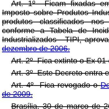
Art. 1
º
Ficam fixadas em 
Imposto sobre Produtos Indust
produtos classificados nos
conforme a Tabela de Incid
Industrializados - TIPI, apro
dezembro de 2006.
Art. 2
º
Fica extinto o Ex 01 
Art. 3
º
Este Decreto entra e
Art. 4
º
Fica revogado o
De
de 2009.
Brasília, 30 de março de 