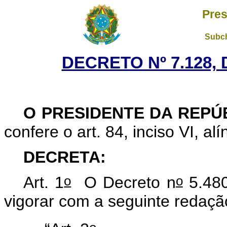
Pres
Subch
DECRETO Nº 7.128, 
O PRESIDENTE DA REPÚ
confere o art. 84, inciso VI, al
DECRETA:
o
o
Art. 1
O Decreto n
5.480
vigorar com a seguinte redaçã