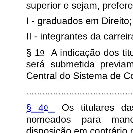
superior e sejam, prefer
I - graduados em Direito;
II - integrantes da carre
o
§ 1
A indicação dos tit
será submetida previa
Central do Sistema de Co
........................................
o
§ 4
Os titulares da
nomeados para mand
disposição em contrário 