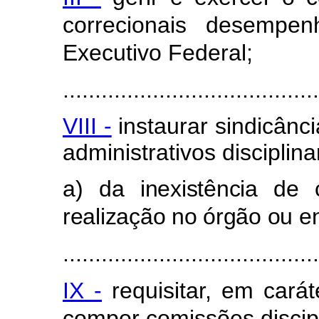
correcionais desempe
Executivo Federal;
........................................
VIII -
instaurar sindicânc
administrativos disciplin
a) da inexistência de 
realização no órgão ou e
........................................
IX -
requisitar, em carát
compor comissões discipl