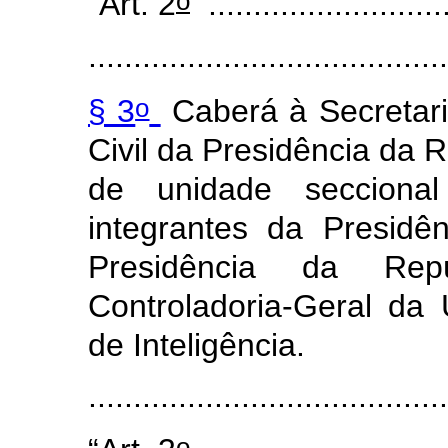
o
“Art. 2
...........................
........................................
o
§ 3
Caberá à Secretari
Civil da Presidência da R
de unidade secciona
integrantes da Presidê
Presidência da Re
Controladoria-Geral da 
de Inteligência.
......................................
o