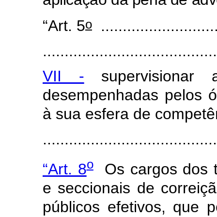
o
“Art. 5
...........................
........................................
VII -
supervisionar a
desempenhadas pelos ó
à sua esfera de competê
......................................
o
“Art. 8
Os cargos dos ti
e seccionais de correiçã
públicos efetivos, que 