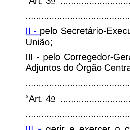
“Art. 3
...........................
........................................
II -
pelo Secretário-Exec
União;
III - pelo Corregedor-Ge
Adjuntos do Órgão Centra
......................................
o
“Art. 4
...........................
........................................
III -
gerir e exercer o c