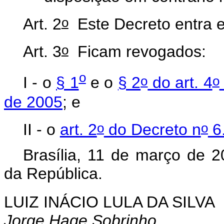
o
Art. 2
Este Decreto entra e
o
Art. 3
Ficam revogados:
o
o
o
I - o
§ 1
e o
§ 2
do art. 4
de 2005
; e
o
o
II - o
art. 2
do Decreto n
6.
Brasília, 11 de março de 2
da República.
LUIZ INÁCIO LULA DA SILVA
Jorge Hage Sobrinho