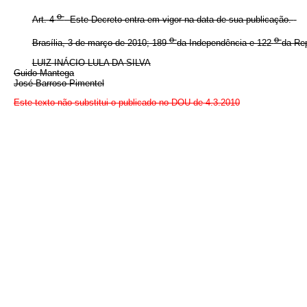
o
Art. 4
Este Decreto entra em vigor na data de sua publicação.
o
o
Brasília, 3 de março de 2010; 189
da Independência e 122
da Re
LUIZ INÁCIO LULA DA SILVA
Guido Mantega
José Barroso Pimentel
Este texto não substitui o publicado no DOU de 4.3.2010