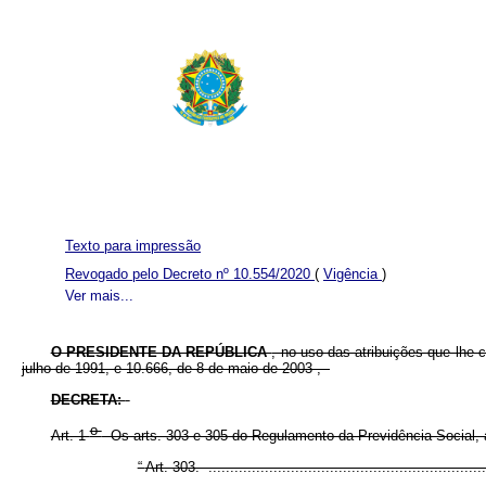
Texto para impressão
Revogado pelo Decreto nº 10.554/2020
(
Vigência
)
Ver mais...
O PRESIDENTE DA REPÚBLICA
, no uso das atribuições que lhe c
julho de 1991, e 10.666, de 8 de maio de 2003
,
DECRETA:
o
Art. 1
Os arts. 303 e 305 do Regulamento da Previdência Social,
“
Art. 303. .................................................................