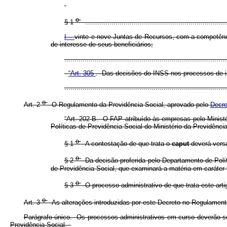
o
§ 1
......................................................................
I -
vinte e nove Juntas de Recursos, com a competência
de interesse de seus beneficiários;
..............................................................................
“Art. 305
. Das decisões do INSS nos processos de in
..............................................................................
o
Art. 2
O Regulamento da Previdência Social, aprovado pelo
Decre
“Art. 202-B. O FAP atribuído às empresas pelo Minist
Políticas de Previdência Social do Ministério da Previdência
o
§ 1
A contestação de que trata o
caput
deverá vers
o
§ 2
Da decisão proferida pelo Departamento de Políti
de Previdência Social, que examinará a matéria em caráter 
o
§ 3
O processo administrativo de que trata este arti
o
Art. 3
As alterações introduzidas por este Decreto no Regulament
Parágrafo único. Os processos administrativos em curso deverão 
Previdência Social.