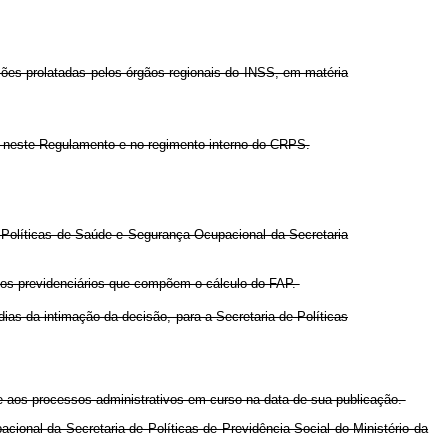
isões prolatadas pelos órgãos regionais do INSS, em matéria
o neste Regulamento e no regimento interno do CRPS.
 Políticas de Saúde e Segurança Ocupacional da Secretaria
ntos previdenciários que compõem o cálculo do FAP.
ias da intimação da decisão, para a Secretaria de Políticas
e aos processos administrativos em curso na data de sua publicação.
pacional
da Secretaria de Políticas de Previdência Social
do Ministério da