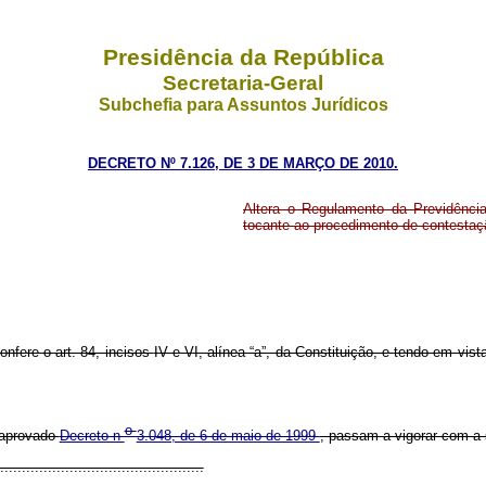
Presidência da República
Secretaria-Geral
Subchefia para Assuntos Jurídicos
DECRETO Nº 7.126, DE 3 DE MARÇO DE 2010.
Altera o Regulamento da Previdênci
tocante ao procedimento de contestaç
onfere o art. 84, incisos
IV e VI, alínea “a”, da Constituição, e tendo em vis
o
 aprovado
Decreto n
3.048, de 6 de maio de 1999
, passam a vigorar com a
..............................................