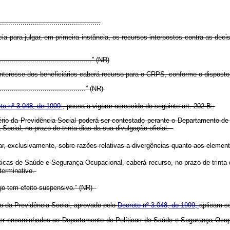
.................................................
 para julgar, em primeira instância, os recursos interpostos contra as dec
...............................................” (NR)
teresse dos beneficiários caberá recurso para o CRPS, conforme o dispost
............................................” (NR)
to nº 3.048, de 1999
, passa a vigorar acrescido do seguinte art. 202-B:
ério da Previdência Social poderá ser contestado perante o Departamento de
 Social, no prazo de trinta dias da sua divulgação oficial.
ar, exclusivamente, sobre razões relativas a divergências quanto aos eleme
cas de Saúde e Segurança Ocupacional, caberá recurso, no prazo de trinta d
terminativo.
go tem efeito suspensivo.” (NR)
o da Previdência Social, aprovado pelo
Decreto nº 3.048, de 1999,
aplicam-s
ser encaminhados ao Departamento de Políticas de Saúde e Segurança Ocu