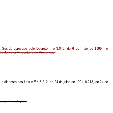
a Social, aprovado pelo Decreto n o 3.048, de 6 de maio de 1999, no
ão do Fator Acidentário de Prevenção.
o
s
ta o disposto nas Leis n
8.212, de 24 de julho de 1991, 8.213, de 24 de
 seguinte redação: