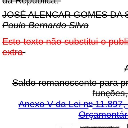
da República.
JOSÉ ALENCAR GOMES DA S
Paulo Bernardo Silva
Este texto não substitui o pu
extra
Saldo remanescente para p
funções,
o
Anexo V da Lei n
11.897,
Orçamentári
Saldo remanescente de