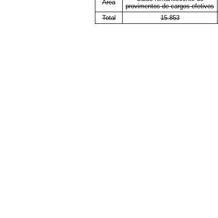
Área
provimentos de cargos efetivos
Total
15.853