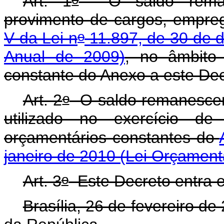
Art. 1
O saldo remane
provimento de cargos, empre
o
V da Lei n
11.897, de 30 de 
Anual de 2009)
, no âmbito
constante do Anexo a este De
o
Art. 2
O saldo remanescent
utilizado no exercício de
orçamentários constantes do
janeiro de 2010 (Lei Orçament
o
Art. 3
Este Decreto entra e
Brasília, 26 de fevereiro de