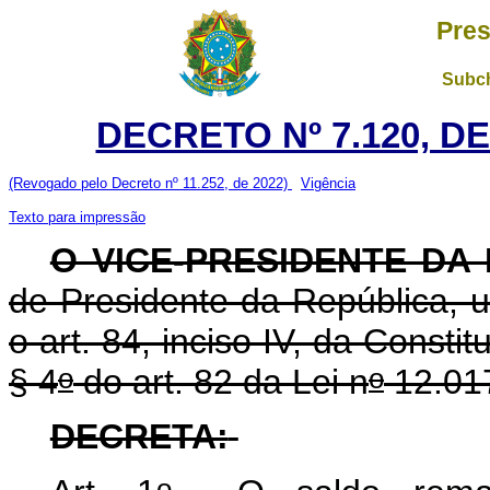
Pres
Subch
DECRETO Nº 7.120, DE
(Revogado pelo Decreto nº 11.252, de 2022)
Vigência
Texto para impressão
O VICE-PRESIDENTE DA 
de Presidente da República, u
o art. 84, inciso IV, da Consti
o
o
§ 4
do art. 82 da Lei n
12.017
DECRETA:
o