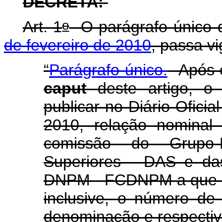
DECRETA:
o
Art. 1
O parágrafo único d
de fevereiro de 2010
, passa v
“
Parágrafo único.
Após o
caput
deste artigo, o
publicar no Diário Ofici
2010, relação nominal
comissão do Grupo-
Superiores - DAS e da
DNPM - FCDNPM a que se 
inclusive, o número de
denominação e respectiv