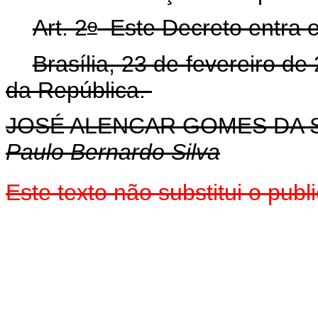
o
Art. 2
Este Decreto entra e
Brasília, 23 de fevereiro de
da República.
JOSÉ ALENCAR GOMES DA S
Paulo Bernardo Silva
Este texto não substitui o pu