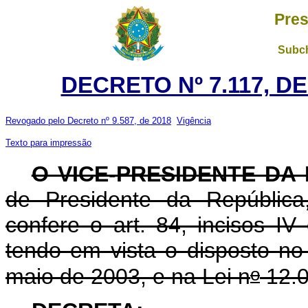
Pres
Subch
DECRETO Nº 7.117, DE
Revogado pelo Decreto nº 9.587, de 2018
Vigência
Texto para impressão
O VICE-PRESIDENTE DA
de Presidente da República
confere o art. 84, incisos IV 
tendo em vista o disposto no 
o
maio de 2003, e na Lei n
12.0