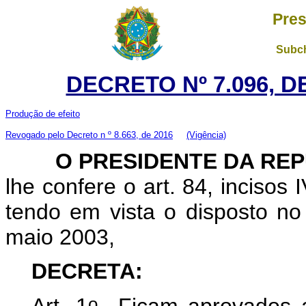
Pres
Subch
DECRETO Nº 7.096, D
Produção de efeito
Revogado pelo Decreto n º 8.663, de 2016
(Vigência)
O
PRESIDENTE DA RE
lhe confere o art. 84, incisos 
tendo em vista o disposto no 
maio 2003,
DECRETA:
o
Art. 1
Ficam aprovados a 